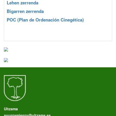
Lehen zerrenda
Bigarren zerrenda
POC
(Plan de Ordenación Cinegética)
Ultzama
ayuntamiento@ultzama.es