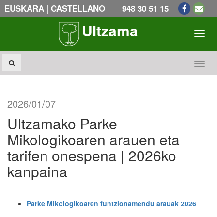
|
EUSKARA
CASTELLANO
948 30 51 15
Ultzama
Toogl
Toogl
2026/01/07
Ultzamako Parke
Mikologikoaren arauen eta
tarifen onespena | 2026ko
kanpaina
Parke Mikologikoaren funtzionamendu arauak 2026