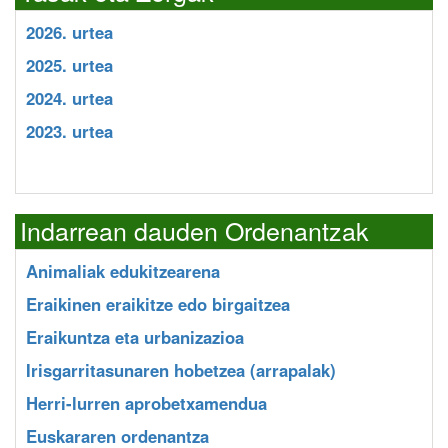
2026. urtea
2025. urtea
2024. urtea
2023. urtea
Indarrean dauden Ordenantzak
Animaliak edukitzearena
Eraikinen eraikitze edo birgaitzea
Eraikuntza eta urbanizazioa
Irisgarritasunaren hobetzea (arrapalak)
Herri-lurren aprobetxamendua
Euskararen ordenantza