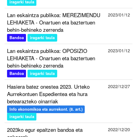
iragarki taula
Lan eskaintza publikoa: MEREZIMENDU
2023/01/12
LEHIAKETA - Onartuen eta baztertuen
behin-behineko zerrenda
Bandoa
iragarki taula
Lan eskaintza publikoa: OPOSIZIO
2023/01/12
LEHIAKETA - Onartuen eta baztertuen
behin-behineko zerrenda
Bandoa
iragarki taula
Hasiera batez onestea 2023. Urteko
2022/12/27
Aurrekontuen Espedientea eta hura
betearazteko oinarriak
Info ekonomikoa eta aurrekont. (8. art.)
iragarki taula
2023ko egur epaitzen bandoa eta
2022/12/20
eskaerak