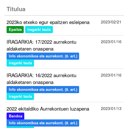
Titulua
2023ko etxeko egur epaitzen esleipena
2023/02/21
Epaitza
iragarki taula
IRAGARKIA: 17/2022 aurrekontu
2023/01/16
aldaketaren onaspena
Info ekonomikoa eta aurrekont. (8. art.)
iragarki taula
IRAGARKIA: 16/2022 aurrekontu
2023/01/16
aldaketaren onaspena
Info ekonomikoa eta aurrekont. (8. art.)
iragarki taula
2022 ekitaldiko Aurrekontuen luzapena
2023/01/13
Bandoa
Info ekonomikoa eta aurrekont. (8. art.)