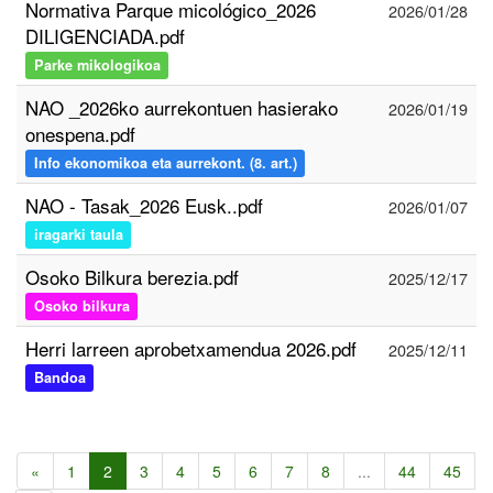
Normativa Parque micológico_2026
2026/01/28
DILIGENCIADA.pdf
Parke mikologikoa
NAO _2026ko aurrekontuen hasierako
2026/01/19
onespena.pdf
Info ekonomikoa eta aurrekont. (8. art.)
NAO - Tasak_2026 Eusk..pdf
2026/01/07
iragarki taula
Osoko Bilkura berezia.pdf
2025/12/17
Osoko bilkura
Herri larreen aprobetxamendua 2026.pdf
2025/12/11
Bandoa
«
1
2
3
4
5
6
7
8
...
44
45