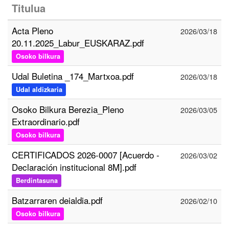
Titulua
Acta Pleno
2026/03/18
20.11.2025_Labur_EUSKARAZ.pdf
Osoko bilkura
Udal Buletina _174_Martxoa.pdf
2026/03/18
Udal aldizkaria
Osoko Bilkura Berezia_Pleno
2026/03/05
Extraordinario.pdf
Osoko bilkura
CERTIFICADOS 2026-0007 [Acuerdo -
2026/03/02
Declaración institucional 8M].pdf
Berdintasuna
Batzarraren deialdia.pdf
2026/02/10
Osoko bilkura