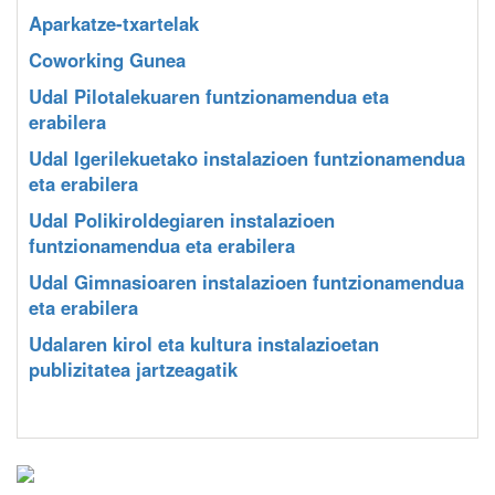
Aparkatze-txartelak
Coworking Gunea
Udal Pilotalekuaren funtzionamendua eta
erabilera
Udal Igerilekuetako instalazioen funtzionamendua
eta erabilera
Udal Polikiroldegiaren instalazioen
funtzionamendua eta erabilera
Udal Gimnasioaren instalazioen funtzionamendua
eta erabilera
Udalaren kirol eta kultura instalazioetan
publizitatea jartzeagatik