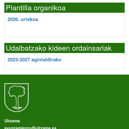
Plantilla organikoa
2026. urtekoa
Udalbatzako kideen ordainsariak
2023-2027 agintaldirako
Ultzama
ayuntamiento@ultzama.es