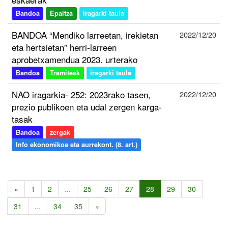
Bandoa
Epaitza
iragarki taula
BANDOA “Mendiko larreetan, irekietan
2022/12/20
eta hertsietan” herri-larreen
aprobetxamendua 2023. urterako
Bandoa
Tramiteak
iragarki taula
NAO iragarkia- 252: 2023rako tasen,
2022/12/20
prezio publikoen eta udal zergen karga-
tasak
Bandoa
zergak
Info ekonomikoa eta aurrekont. (8. art.)
«
1
2
...
25
26
27
28
29
30
31
...
34
35
»