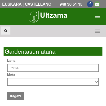
|
EUSKARA
CASTELLANO
948 30 51 15
Ultzama
Toogl
Toogl
Gardentasun ataria
Izena
Mota
Iragazi