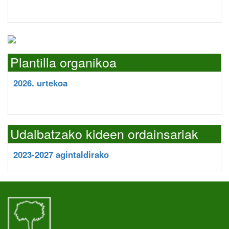
Plantilla organikoa
2026. urtekoa
Udalbatzako kideen ordainsariak
2023-2027 agintaldirako