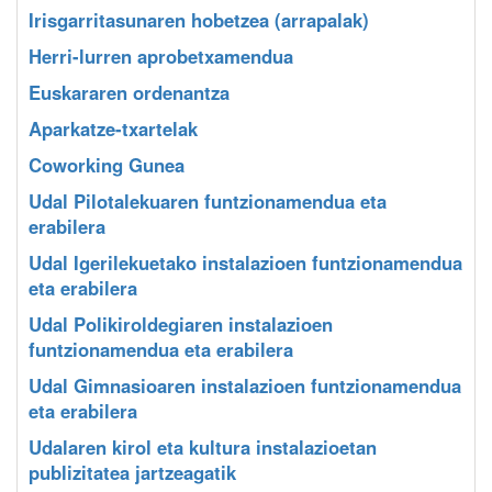
Irisgarritasunaren hobetzea (arrapalak)
Herri-lurren aprobetxamendua
Euskararen ordenantza
Aparkatze-txartelak
Coworking Gunea
Udal Pilotalekuaren funtzionamendua eta
erabilera
Udal Igerilekuetako instalazioen funtzionamendua
eta erabilera
Udal Polikiroldegiaren instalazioen
funtzionamendua eta erabilera
Udal Gimnasioaren instalazioen funtzionamendua
eta erabilera
Udalaren kirol eta kultura instalazioetan
publizitatea jartzeagatik