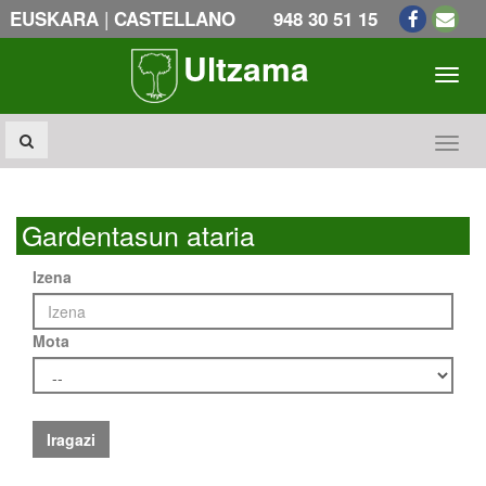
|
EUSKARA
CASTELLANO
948 30 51 15
Ultzama
Toogl
Toogl
Gardentasun ataria
Izena
Mota
Iragazi