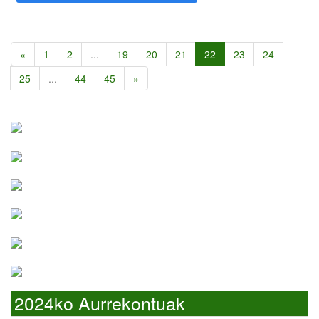
«
1
2
...
19
20
21
22
23
24
25
...
44
45
»
2024ko Aurrekontuak