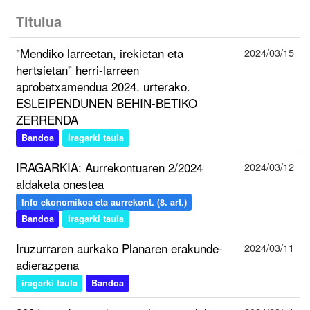
Titulua
"Mendiko larreetan, irekietan eta
2024/03/15
hertsietan” herri-larreen
aprobetxamendua 2024. urterako.
ESLEIPENDUNEN BEHIN-BETIKO
ZERRENDA
Bandoa
iragarki taula
IRAGARKIA: Aurrekontuaren 2/2024
2024/03/12
aldaketa onestea
Info ekonomikoa eta aurrekont. (8. art.)
Bandoa
iragarki taula
Iruzurraren aurkako Planaren erakunde-
2024/03/11
adierazpena
iragarki taula
Bandoa