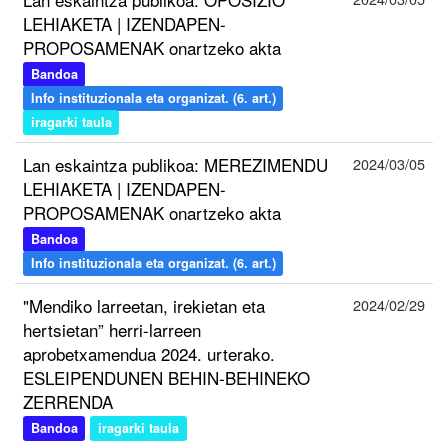
LEHIAKETA | IZENDAPEN-
PROPOSAMENAK onartzeko akta
Bandoa
Info instituzionala eta organizat. (6. art.)
iragarki taula
Lan eskaintza publikoa: MEREZIMENDU
2024/03/05
LEHIAKETA | IZENDAPEN-
PROPOSAMENAK onartzeko akta
Bandoa
Info instituzionala eta organizat. (6. art.)
"Mendiko larreetan, irekietan eta
2024/02/29
hertsietan” herri-larreen
aprobetxamendua 2024. urterako.
ESLEIPENDUNEN BEHIN-BEHINEKO
ZERRENDA
Bandoa
iragarki taula