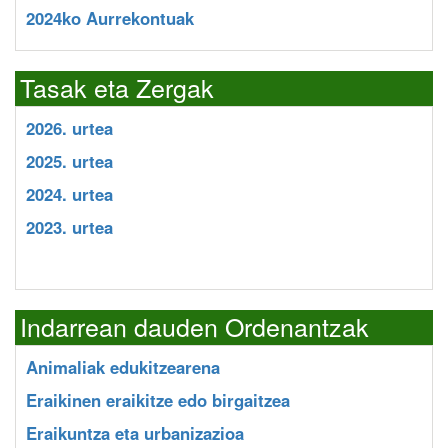
2024ko Aurrekontuak
Tasak eta Zergak
2026. urtea
2025. urtea
2024. urtea
2023. urtea
Indarrean dauden Ordenantzak
Animaliak edukitzearena
Eraikinen eraikitze edo birgaitzea
Eraikuntza eta urbanizazioa