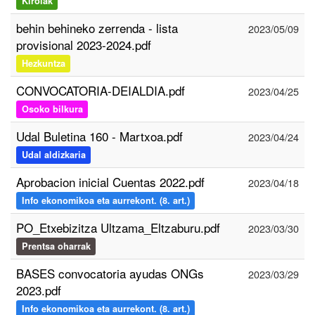
Kirolak
behin behineko zerrenda - lista
2023/05/09
provisional 2023-2024.pdf
Hezkuntza
CONVOCATORIA-DEIALDIA.pdf
2023/04/25
Osoko bilkura
Udal Buletina 160 - Martxoa.pdf
2023/04/24
Udal aldizkaria
Aprobacion inicial Cuentas 2022.pdf
2023/04/18
Info ekonomikoa eta aurrekont. (8. art.)
PO_Etxebizitza Ultzama_Eltzaburu.pdf
2023/03/30
Prentsa oharrak
BASES convocatoria ayudas ONGs
2023/03/29
2023.pdf
Info ekonomikoa eta aurrekont. (8. art.)