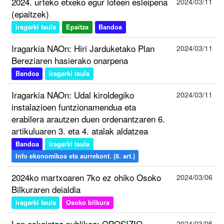
2024. urteko etxeko egur loteen esleipena
2024/03/11
(epaitzek)
iragarki taula
Epaitza
Bandoa
Iragarkia NAOn: Hiri Jarduketako Plan
2024/03/11
Bereziaren hasierako onarpena
Bandoa
iragarki taula
Iragarkia NAOn: Udal kiroldegiko
2024/03/11
instalazioen funtzionamendua eta
erabilera arautzen duen ordenantzaren 6.
artikuluaren 3. eta 4. atalak aldatzea
Bandoa
iragarki taula
Info ekonomikoa eta aurrekont. (8. art.)
2024ko martxoaren 7ko ez ohiko Osoko
2024/03/06
Bilkuraren deialdia
iragarki taula
Osoko bilkura
Lan eskaintza publikoa: OPOSIZIO
2024/03/05