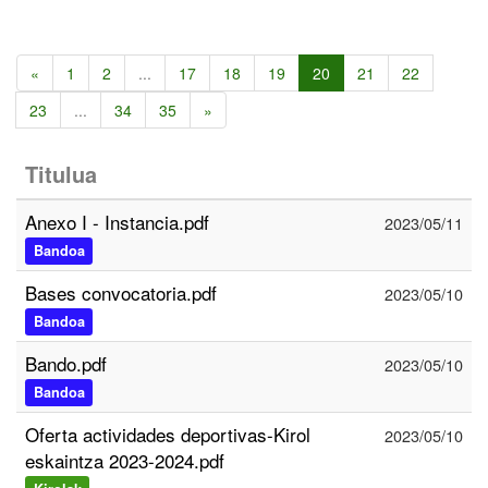
«
1
2
...
17
18
19
20
21
22
23
...
34
35
»
Titulua
Anexo I - Instancia.pdf
2023/05/11
Bandoa
Bases convocatoria.pdf
2023/05/10
Bandoa
Bando.pdf
2023/05/10
Bandoa
Oferta actividades deportivas-Kirol
2023/05/10
eskaintza 2023-2024.pdf