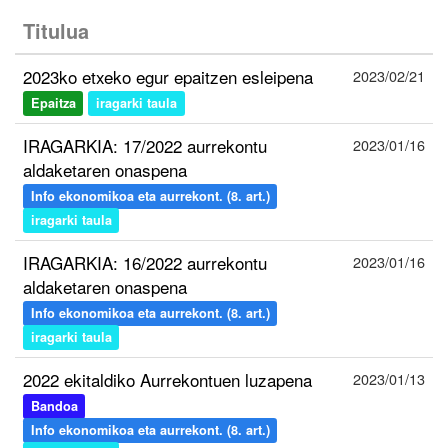
Titulua
2023ko etxeko egur epaitzen esleipena
2023/02/21
Epaitza
iragarki taula
IRAGARKIA: 17/2022 aurrekontu
2023/01/16
aldaketaren onaspena
Info ekonomikoa eta aurrekont. (8. art.)
iragarki taula
IRAGARKIA: 16/2022 aurrekontu
2023/01/16
aldaketaren onaspena
Info ekonomikoa eta aurrekont. (8. art.)
iragarki taula
2022 ekitaldiko Aurrekontuen luzapena
2023/01/13
Bandoa
Info ekonomikoa eta aurrekont. (8. art.)