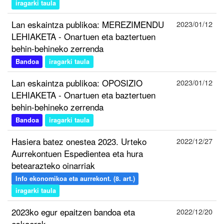
iragarki taula
Lan eskaintza publikoa: MEREZIMENDU
2023/01/12
LEHIAKETA - Onartuen eta baztertuen
behin-behineko zerrenda
Bandoa
iragarki taula
Lan eskaintza publikoa: OPOSIZIO
2023/01/12
LEHIAKETA - Onartuen eta baztertuen
behin-behineko zerrenda
Bandoa
iragarki taula
Hasiera batez onestea 2023. Urteko
2022/12/27
Aurrekontuen Espedientea eta hura
betearazteko oinarriak
Info ekonomikoa eta aurrekont. (8. art.)
iragarki taula
2023ko egur epaitzen bandoa eta
2022/12/20
eskaerak