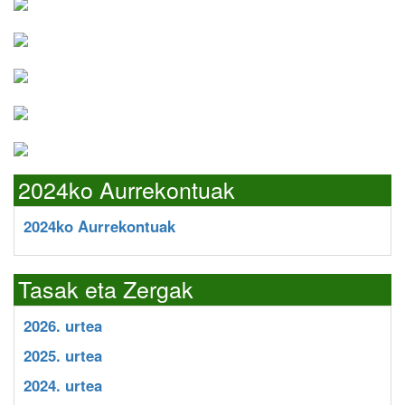
2024ko Aurrekontuak
2024ko Aurrekontuak
Tasak eta Zergak
2026. urtea
2025. urtea
2024. urtea