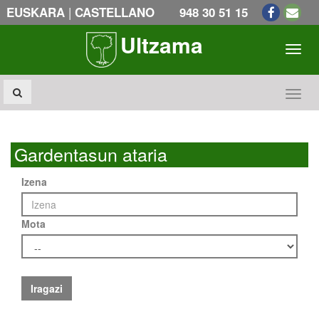
|
EUSKARA
CASTELLANO
948 30 51 15
Ultzama
Toogl
Toogl
Gardentasun ataria
Izena
Mota
Iragazi