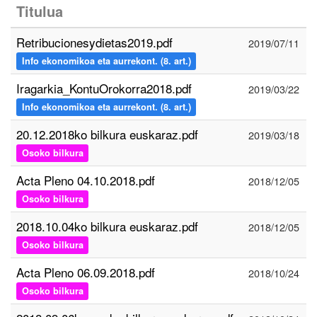
Titulua
Retribucionesydietas2019.pdf
2019/07/11
Info ekonomikoa eta aurrekont. (8. art.)
Iragarkia_KontuOrokorra2018.pdf
2019/03/22
Info ekonomikoa eta aurrekont. (8. art.)
20.12.2018ko bilkura euskaraz.pdf
2019/03/18
Osoko bilkura
Acta Pleno 04.10.2018.pdf
2018/12/05
Osoko bilkura
2018.10.04ko bilkura euskaraz.pdf
2018/12/05
Osoko bilkura
Acta Pleno 06.09.2018.pdf
2018/10/24
Osoko bilkura