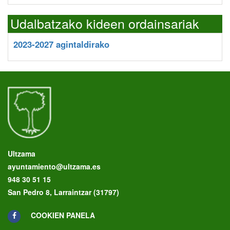
Udalbatzako kideen ordainsariak
2023-2027 agintaldirako
Ultzama
ayuntamiento@ultzama.es
948 30 51 15
San Pedro 8, Larraintzar (31797)
COOKIEN PANELA