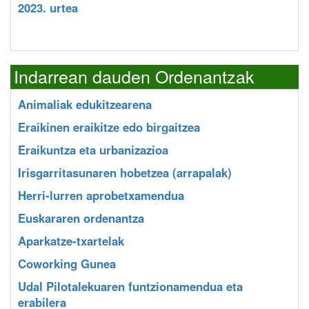
2023. urtea
Indarrean dauden Ordenantzak
Animaliak edukitzearena
Eraikinen eraikitze edo birgaitzea
Eraikuntza eta urbanizazioa
Irisgarritasunaren hobetzea (arrapalak)
Herri-lurren aprobetxamendua
Euskararen ordenantza
Aparkatze-txartelak
Coworking Gunea
Udal Pilotalekuaren funtzionamendua eta
erabilera