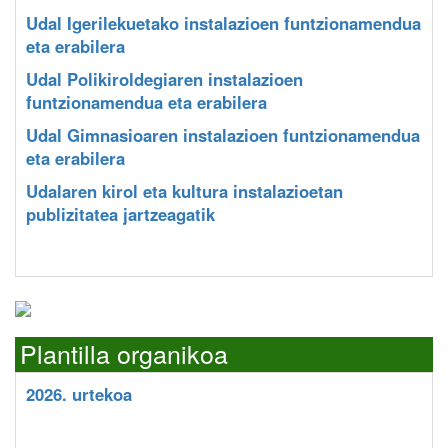
Udal Igerilekuetako instalazioen funtzionamendua
eta erabilera
Udal Polikiroldegiaren instalazioen
funtzionamendua eta erabilera
Udal Gimnasioaren instalazioen funtzionamendua
eta erabilera
Udalaren kirol eta kultura instalazioetan
publizitatea jartzeagatik
Plantilla organikoa
2026. urtekoa