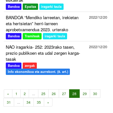
Bandoa
Epaitza
iragarki taula
BANDOA “Mendiko larreetan, irekietan
2022/12/20
eta hertsietan” herri-larreen
aprobetxamendua 2023. urterako
Bandoa
Tramiteak
iragarki taula
NAO iragarkia- 252: 2023rako tasen,
2022/12/20
prezio publikoen eta udal zergen karga-
tasak
Bandoa
zergak
Info ekonomikoa eta aurrekont. (8. art.)
«
1
2
...
25
26
27
28
29
30
31
...
34
35
»