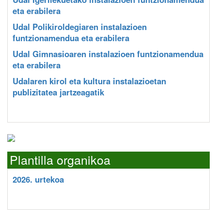
eta erabilera
Udal Polikiroldegiaren instalazioen
funtzionamendua eta erabilera
Udal Gimnasioaren instalazioen funtzionamendua
eta erabilera
Udalaren kirol eta kultura instalazioetan
publizitatea jartzeagatik
Plantilla organikoa
2026. urtekoa