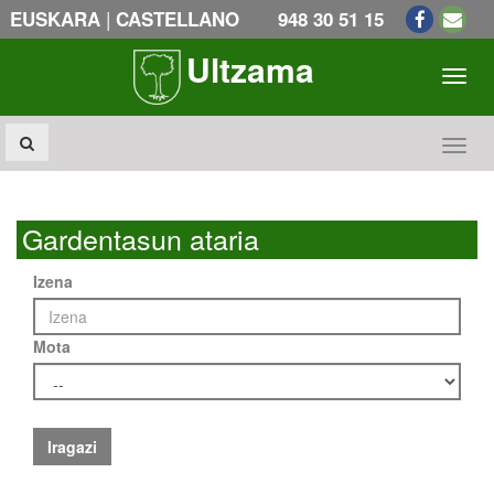
|
EUSKARA
CASTELLANO
948 30 51 15
Ultzama
Toogl
Toogl
Gardentasun ataria
Izena
Mota
Iragazi