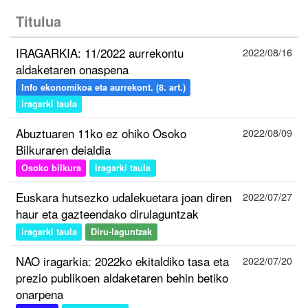
Titulua
IRAGARKIA: 11/2022 aurrekontu
2022/08/16
aldaketaren onaspena
Info ekonomikoa eta aurrekont. (8. art.)
iragarki taula
Abuztuaren 11ko ez ohiko Osoko
2022/08/09
Bilkuraren deialdia
Osoko bilkura
iragarki taula
Euskara hutsezko udalekuetara joan diren
2022/07/27
haur eta gazteendako dirulaguntzak
iragarki taula
Diru-laguntzak
NAO iragarkia: 2022ko ekitaldiko tasa eta
2022/07/20
prezio publikoen aldaketaren behin betiko
onarpena