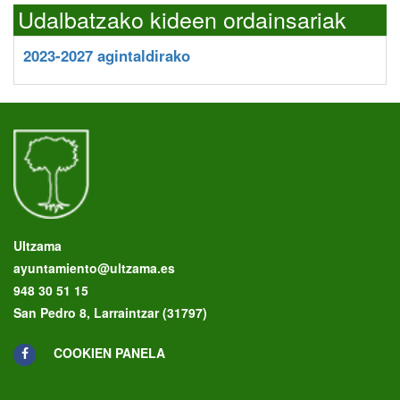
Udalbatzako kideen ordainsariak
2023-2027 agintaldirako
Ultzama
ayuntamiento@ultzama.es
948 30 51 15
San Pedro 8, Larraintzar (31797)
COOKIEN PANELA