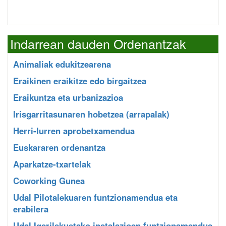
Indarrean dauden Ordenantzak
Animaliak edukitzearena
Eraikinen eraikitze edo birgaitzea
Eraikuntza eta urbanizazioa
Irisgarritasunaren hobetzea (arrapalak)
Herri-lurren aprobetxamendua
Euskararen ordenantza
Aparkatze-txartelak
Coworking Gunea
Udal Pilotalekuaren funtzionamendua eta
erabilera
Udal Igerilekuetako instalazioen funtzionamendua