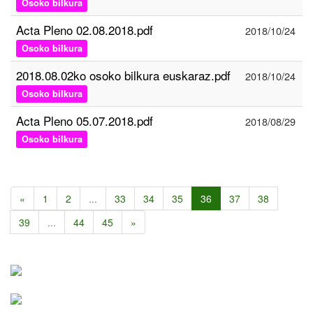
Osoko bilkura
Acta Pleno 02.08.2018.pdf
2018/10/24
Osoko bilkura
2018.08.02ko osoko bilkura euskaraz.pdf
2018/10/24
Osoko bilkura
Acta Pleno 05.07.2018.pdf
2018/08/29
Osoko bilkura
«
1
2
...
33
34
35
36
37
38
39
...
44
45
»