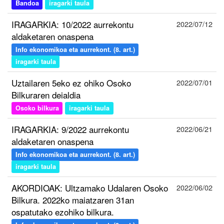
Bandoa
iragarki taula
IRAGARKIA: 10/2022 aurrekontu
2022/07/12
aldaketaren onaspena
Info ekonomikoa eta aurrekont. (8. art.)
iragarki taula
Uztailaren 5eko ez ohiko Osoko
2022/07/01
Bilkuraren deialdia
Osoko bilkura
iragarki taula
IRAGARKIA: 9/2022 aurrekontu
2022/06/21
aldaketaren onaspena
Info ekonomikoa eta aurrekont. (8. art.)
iragarki taula
AKORDIOAK: Ultzamako Udalaren Osoko
2022/06/02
Bilkura. 2022ko maiatzaren 31an
ospatutako ezohiko bilkura.