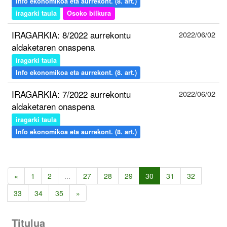
Info ekonomikoa eta aurrekont. (8. art.)
iragarki taula
Osoko bilkura
IRAGARKIA: 8/2022 aurrekontu
2022/06/02
aldaketaren onaspena
iragarki taula
Info ekonomikoa eta aurrekont. (8. art.)
IRAGARKIA: 7/2022 aurrekontu
2022/06/02
aldaketaren onaspena
iragarki taula
Info ekonomikoa eta aurrekont. (8. art.)
«
1
2
...
27
28
29
30
31
32
33
34
35
»
Titulua