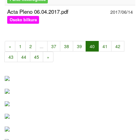
Acta Pleno 06.04.2017.pdf
2017/06/14
Osoko bilkura
«
1
2
...
37
38
39
40
41
42
43
44
45
»