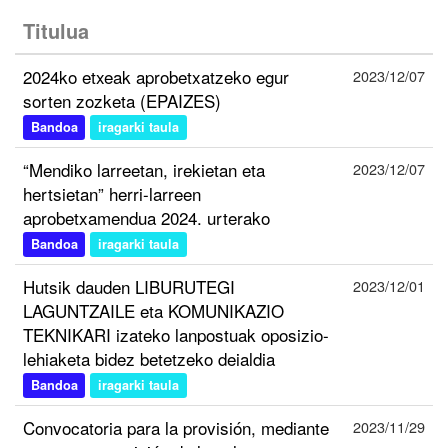
Titulua
2024ko etxeak aprobetxatzeko egur
2023/12/07
sorten zozketa (EPAIZES)
Bandoa
iragarki taula
“Mendiko larreetan, irekietan eta
2023/12/07
hertsietan” herri-larreen
aprobetxamendua 2024. urterako
Bandoa
iragarki taula
Hutsik dauden LIBURUTEGI
2023/12/01
LAGUNTZAILE eta KOMUNIKAZIO
TEKNIKARI izateko lanpostuak oposizio-
lehiaketa bidez betetzeko deialdia
Bandoa
iragarki taula
Convocatoria para la provisión, mediante
2023/11/29