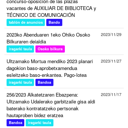
concurso-oposición de las plazas
vacantes de AUXILIAR DE BIBLIOTECA y
TÉCNICO DE COMUNICACIÓN
tablón de anuncios
Bando
2023ko Abenduaren 1eko Ohiko Osoko
2023/11/29
Bilkuraren deialdia
iragarki taula
Osoko bilkura
Ultzamako Mortua mendiko 2023 planari
2023/11/27
dagokion baso-aprobetxamendua
esleitzeko baso-enkantea. Pago-lotea
iragarki taula
Bandoa
256/2023 Alkatetzaren Ebazpena:
2023/11/17
Ultzamako Udalerako garbitzaile gisa aldi
baterako kontratatzeko pertsonak
hautaproben bidez eratzea
Bandoa
iragarki taula