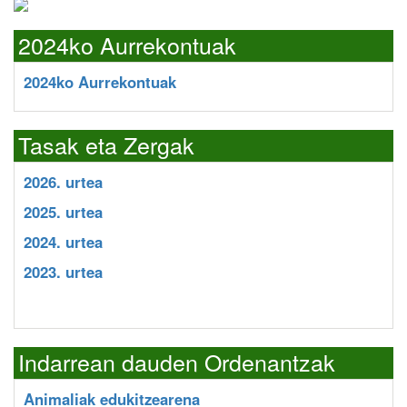
2024ko Aurrekontuak
2024ko Aurrekontuak
Tasak eta Zergak
2026. urtea
2025. urtea
2024. urtea
2023. urtea
Indarrean dauden Ordenantzak
Animaliak edukitzearena