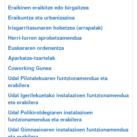
Eraikinen eraikitze edo birgaitzea
Eraikuntza eta urbanizazioa
Irisgarritasunaren hobetzea (arrapalak)
Herri-lurren aprobetxamendua
Euskararen ordenantza
Aparkatze-txartelak
Coworking Gunea
Udal Pilotalekuaren funtzionamendua eta
erabilera
Udal Igerilekuetako instalazioen funtzionamendua
eta erabilera
Udal Polikiroldegiaren instalazioen
funtzionamendua eta erabilera
Udal Gimnasioaren instalazioen funtzionamendua
eta erabilera