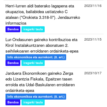
Herri-lurren aldi baterako lagapena eta
2023/11/16
okupazioa, baliabidea ustiatzeko C
atalean ("Orokieta 3.318-II"). Jendaurreko
informazioa
Bandoa
iragarki taula
Lur-Ondasunen gaineko kontribuzioa eta
2023/11/15
Kirol Instalakuntzaren abonatuen 2.
seihilekoaren erroldaren ordainketa-epea
Info ekonomikoa eta aurrekont. (8. art.)
Bandoa
iragarki taula
Jarduera Ekonomikoen gaineko Zerga
2023/10/17
edo Lizentzia Fiskala, Epaitzen tasen
errolda eta Udal-Baskularen erroldaren
ordainketa-epea
Info ekonomikoa eta aurrekont. (8. art.)
Bandoa
iragarki taula