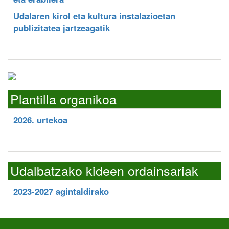
Udalaren kirol eta kultura instalazioetan
publizitatea jartzeagatik
Plantilla organikoa
2026. urtekoa
Udalbatzako kideen ordainsariak
2023-2027 agintaldirako