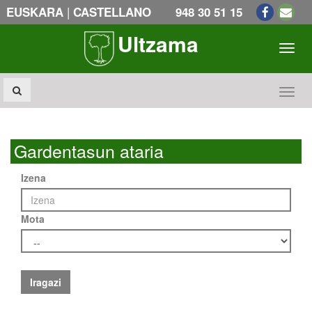
|
EUSKARA
CASTELLANO
948 30 51 15
Ultzama
Toogl
Toogl
Gardentasun ataria
Izena
Mota
Iragazi