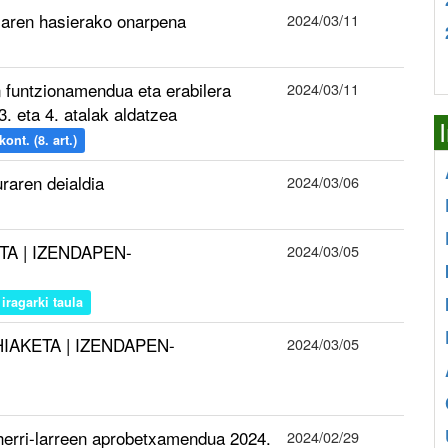
iaren hasierako onarpena
2024/03/11
n funtzionamendua eta erabilera
2024/03/11
. eta 4. atalak aldatzea
nt. (8. art.)
raren deialdia
2024/03/06
ETA | IZENDAPEN-
2024/03/05
iragarki taula
HIAKETA | IZENDAPEN-
2024/03/05
” herri-larreen aprobetxamendua 2024.
2024/02/29