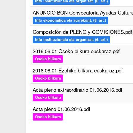
Info instituzionala eta organizat. (6. art.)
ANUNCIO BON Convocatoria Ayudas Cultural
Info ekonomikoa eta aurrekont. (8. art.)
Composición de PLENO y COMISIONES.pdf
Info instituzionala eta organizat. (6. art.)
2016.06.01 Osoko bilkura euskaraz.pdf
Osoko bilkura
2016.06.01 Ezohiko bilkura euskaraz.pdf
Osoko bilkura
Acta pleno extraordinario 01.06.2016.pdf
Osoko bilkura
Acta pleno 01.06.2016.pdf
Osoko bilkura