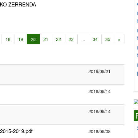
NEKO ZERRENDA
18
19
20
21
22
23
...
34
35
»
2016/09/21
2016/09/14
2016/09/14
 2015-2019.pdf
2016/09/08