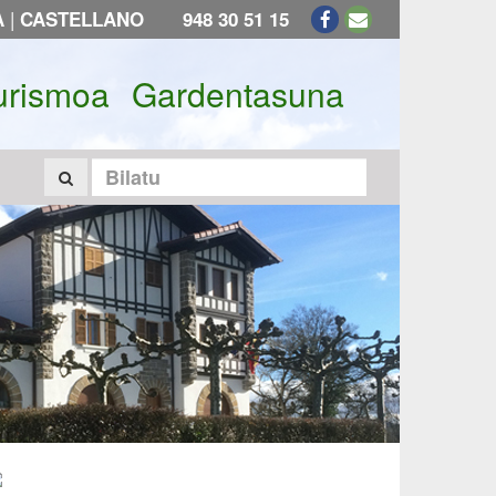
|
A
CASTELLANO
948 30 51 15
urismoa
Gardentasuna