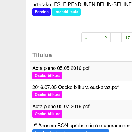
urterako. ESLEIPENDUNEN BEHIN-BEHI
Bandoa
iragarki taula
«
1
2
...
17
Titulua
Acta pleno 05.05.2016.pdf
Osoko bilkura
2016.07.05 Osoko bilkura euskaraz.pdf
Osoko bilkura
Acta pleno 05.07.2016.pdf
Osoko bilkura
2º Anuncio BON aprobación remuneraciones