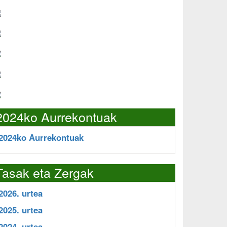
2024ko Aurrekontuak
2024ko Aurrekontuak
Tasak eta Zergak
2026. urtea
2025. urtea
2024. urtea