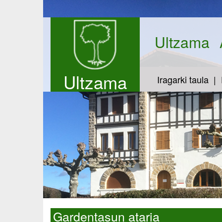
Ultzama
Ultzama
Iragarki taula
Gardentasun ataria