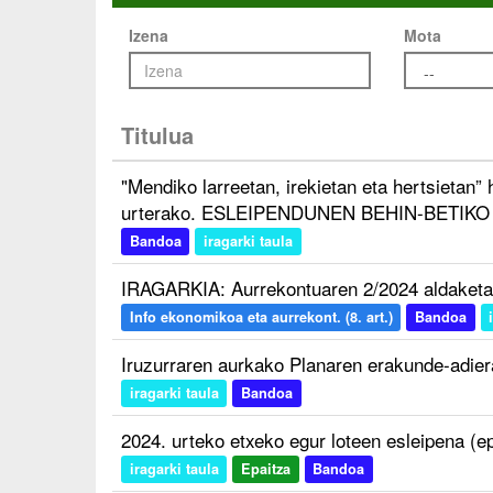
Izena
Mota
Titulua
"Mendiko larreetan, irekietan eta hertsietan
urterako. ESLEIPENDUNEN BEHIN-BETIK
Bandoa
iragarki taula
IRAGARKIA: Aurrekontuaren 2/2024 aldaketa
Info ekonomikoa eta aurrekont. (8. art.)
Bandoa
Iruzurraren aurkako Planaren erakunde-adie
iragarki taula
Bandoa
2024. urteko etxeko egur loteen esleipena (e
iragarki taula
Epaitza
Bandoa