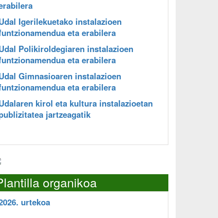
erabilera
Udal Igerilekuetako instalazioen
funtzionamendua eta erabilera
Udal Polikiroldegiaren instalazioen
funtzionamendua eta erabilera
Udal Gimnasioaren instalazioen
funtzionamendua eta erabilera
Udalaren kirol eta kultura instalazioetan
publizitatea jartzeagatik
Plantilla organikoa
2026. urtekoa