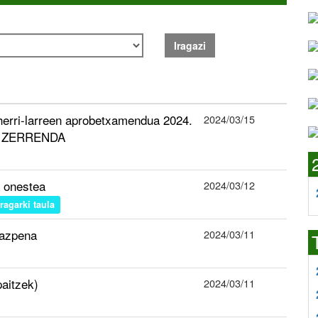
Iragazi
” herri-larreen aprobetxamendua 2024.
2024/03/15
O ZERRENDA
 onestea
2024/03/12
iragarki taula
razpena
2024/03/11
paitzek)
2024/03/11