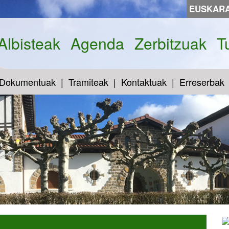
EUSKAR
Albisteak
Agenda
Zerbitzuak
T
Dokumentuak
Tramiteak
Kontaktuak
Erreserbak