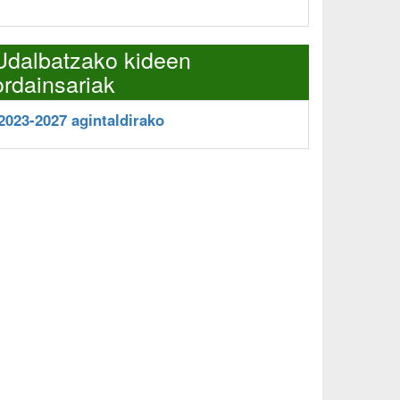
Udalbatzako kideen
ordainsariak
2023-2027 agintaldirako