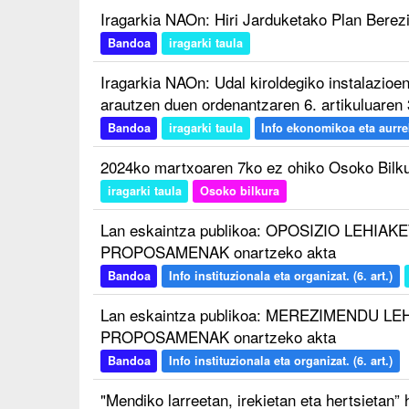
Iragarkia NAOn: Hiri Jarduketako Plan Berez
Bandoa
iragarki taula
Iragarkia NAOn: Udal kiroldegiko instalazioe
arautzen duen ordenantzaren 6. artikuluaren 3
Bandoa
iragarki taula
Info ekonomikoa eta aurreko
2024ko martxoaren 7ko ez ohiko Osoko Bilku
iragarki taula
Osoko bilkura
Lan eskaintza publikoa: OPOSIZIO LEHIAK
PROPOSAMENAK onartzeko akta
Bandoa
Info instituzionala eta organizat. (6. art.)
Lan eskaintza publikoa: MEREZIMENDU LE
PROPOSAMENAK onartzeko akta
Bandoa
Info instituzionala eta organizat. (6. art.)
"Mendiko larreetan, irekietan eta hertsietan