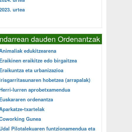
2023. urtea
Indarrean dauden Ordenantzak
Animaliak edukitzearena
Eraikinen eraikitze edo birgaitzea
Eraikuntza eta urbanizazioa
Irisgarritasunaren hobetzea (arrapalak)
Herri-lurren aprobetxamendua
Euskararen ordenantza
Aparkatze-txartelak
Coworking Gunea
Udal Pilotalekuaren funtzionamendua eta