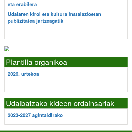
eta erabilera
Udalaren kirol eta kultura instalazioetan
publizitatea jartzeagatik
Plantilla organikoa
2026. urtekoa
Udalbatzako kideen ordainsariak
2023-2027 agintaldirako