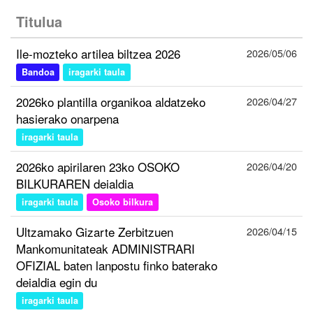
Titulua
Ile-mozteko artilea biltzea 2026
2026/05/06
Bandoa
iragarki taula
2026ko plantilla organikoa aldatzeko
2026/04/27
hasierako onarpena
iragarki taula
2026ko apirilaren 23ko OSOKO
2026/04/20
BILKURAREN deialdia
iragarki taula
Osoko bilkura
Ultzamako Gizarte Zerbitzuen
2026/04/15
Mankomunitateak ADMINISTRARI
OFIZIAL baten lanpostu finko baterako
deialdia egin du
iragarki taula