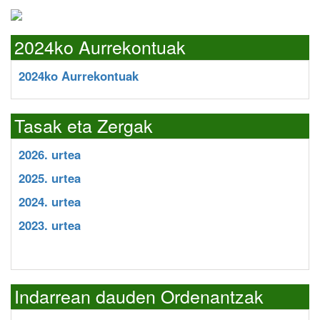
2024ko Aurrekontuak
2024ko Aurrekontuak
Tasak eta Zergak
2026. urtea
2025. urtea
2024. urtea
2023. urtea
Indarrean dauden Ordenantzak