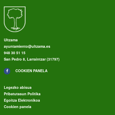
Ultzama
ayuntamiento@ultzama.es
948 30 51 15
San Pedro 8, Larraintzar (31797)
COOKIEN PANELA
Legezko abisua
Pribatutasun Politika
Egoitza Elektronikoa
Cookien panela