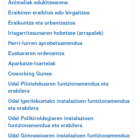
Animaliak edukitzearena
Eraikinen eraikitze edo birgaitzea
Eraikuntza eta urbanizazioa
Irisgarritasunaren hobetzea (arrapalak)
Herri-lurren aprobetxamendua
Euskararen ordenantza
Aparkatze-txartelak
Coworking Gunea
Udal Pilotalekuaren funtzionamendua eta
erabilera
Udal Igerilekuetako instalazioen funtzionamendua
eta erabilera
Udal Polikiroldegiaren instalazioen
funtzionamendua eta erabilera
Udal Gimnasioaren instalazioen funtzionamendua