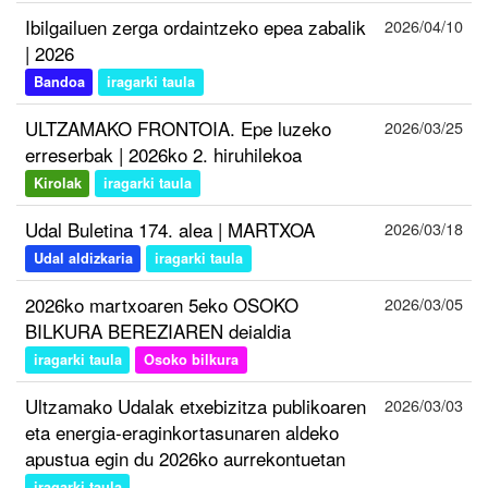
Ibilgailuen zerga ordaintzeko epea zabalik
2026/04/10
| 2026
Bandoa
iragarki taula
ULTZAMAKO FRONTOIA. Epe luzeko
2026/03/25
erreserbak | 2026ko 2. hiruhilekoa
Kirolak
iragarki taula
Udal Buletina 174. alea | MARTXOA
2026/03/18
Udal aldizkaria
iragarki taula
2026ko martxoaren 5eko OSOKO
2026/03/05
BILKURA BEREZIAREN deialdia
iragarki taula
Osoko bilkura
Ultzamako Udalak etxebizitza publikoaren
2026/03/03
eta energia-eraginkortasunaren aldeko
apustua egin du 2026ko aurrekontuetan
iragarki taula