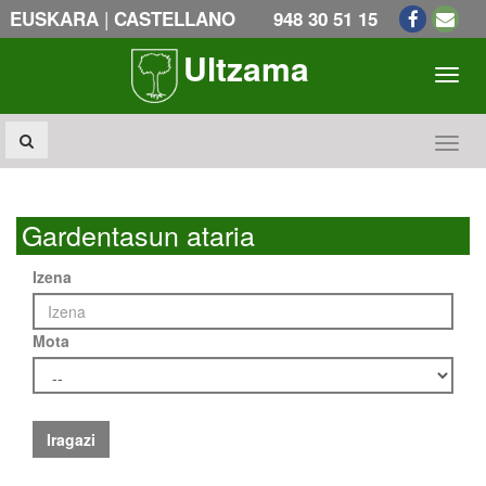
|
EUSKARA
CASTELLANO
948 30 51 15
Ultzama
Toogl
Toogl
Gardentasun ataria
Izena
Mota
Iragazi