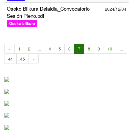
Osoko Bilkura Deialdia_Convocatorio
2024/12/04
Sesión Pleno.pdf
Osoko bilkura
«
1
2
...
4
5
6
7
8
9
10
...
44
45
»