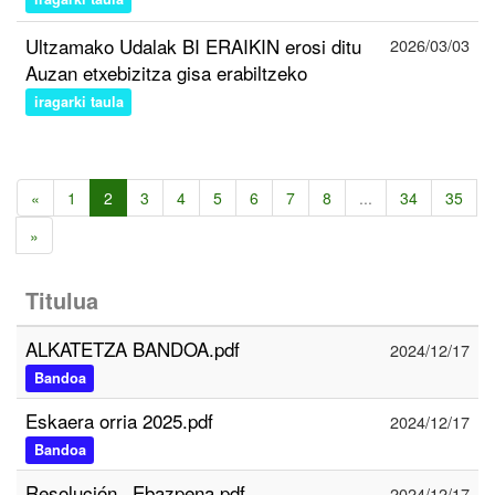
Ultzamako Udalak BI ERAIKIN erosi ditu
2026/03/03
Auzan etxebizitza gisa erabiltzeko
iragarki taula
«
1
2
3
4
5
6
7
8
...
34
35
»
Titulua
ALKATETZA BANDOA.pdf
2024/12/17
Bandoa
Eskaera orria 2025.pdf
2024/12/17
Bandoa
Resolución _Ebazpena.pdf
2024/12/17