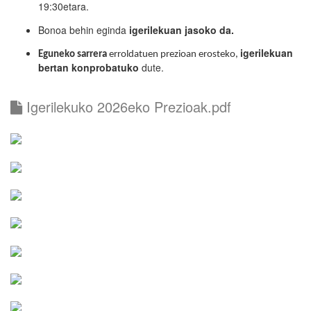
19:30etara.
Bonoa behin eginda
igerilekuan jasoko da.
igerilekuan
Eguneko sarrera
erroldatuen prezioan erosteko,
bertan konprobatuko
dute.
Igerilekuko 2026eko Prezioak.pdf