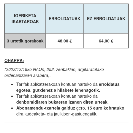
IGERIKETA
ERROLDATUAK
EZ ERROLDATUAK
IKASTAROAK
3 urtetik gorakoak
48,00 €
64,00 €
OHARRA:
(2022/12/19ko NAOn, 252. zenbakian, argitaratutako
ordenantzaren arabera).
Tarifak aplikatzerakoan kontuan hartuko da
erroldatua
egotea, gutxienez 6 hilabete lehenagotik.
Tarifak aplikatzerakoan kontuan hartuko da
denboraldiaren bukaeran izanen diren urteak.
Abonamendu-txartela galduz
gero,
15 euro kobratuko
dira kudeaketa- eta jaulkipen-gastuengatik.