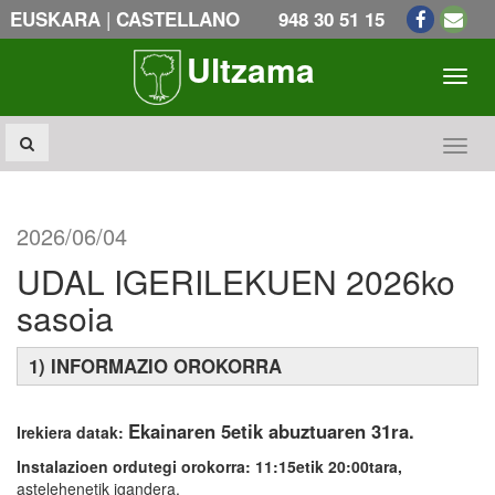
|
EUSKARA
CASTELLANO
948 30 51 15
Ultzama
Toogl
Toogl
2026/06/04
UDAL IGERILEKUEN 2026ko
sasoia
1) INFORMAZIO OROKORRA
Ekainaren 5etik abuztuaren 31ra.
Irekiera datak:
Instalazioen ordutegi orokorra:
11:15etik 20:00tara,
astelehenetik igandera.