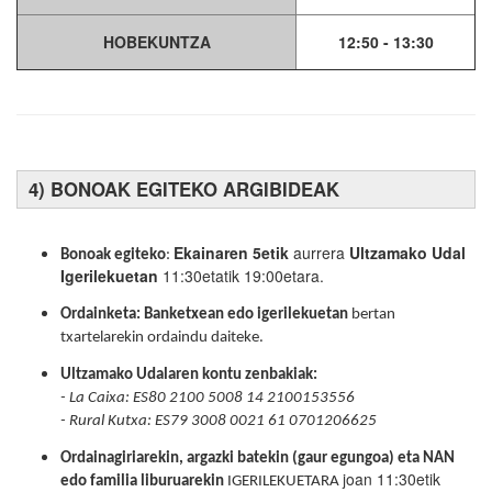
HOBEKUNTZA
12:50 - 13:30
4) BONOAK EGITEKO ARGIBIDEAK
Ekainaren 5etik
aurrera
Ultzamako Udal
Bonoak egiteko
:
Igerilekuetan
11:30etatik 19:00etara.
Ordainketa:
Banketxean edo igerilekuetan
bertan
txartelarekin ordaindu daiteke.
Ultzamako Udalaren kontu zenbakiak:
- La Caixa: ES80 2100 5008 14 2100153556
- Rural Kutxa: ES79 3008 0021 61 0701206625
Ordainagiriarekin, argazki batekin (gaur egungoa) eta NAN
joan 11:30etik
edo familia liburuarekin
IGERILEKUETARA