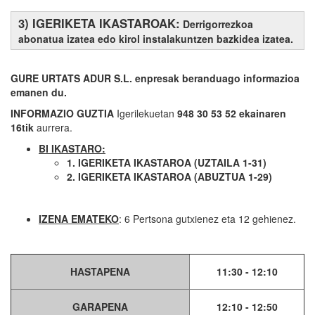
3) IGERIKETA IKASTAROAK:
Derrigorrezkoa
abonatua izatea edo kirol instalakuntzen bazkidea izatea.
GURE URTATS ADUR S.L. enpresak beranduago informazioa
emanen du.
INFORMAZIO GUZTIA
Igerilekuetan
948 30 53 52 ekainaren
16tik
aurrera.
BI IKASTARO:
1. IGERIKETA IKASTAROA (UZTAILA 1-31)
2. IGERIKETA IKASTAROA (ABUZTUA 1-29)
IZENA EMATEKO
: 6 Pertsona gutxienez eta 12 gehienez.
HASTAPENA
11:30 - 12:10
GARAPENA
12:10 - 12:50