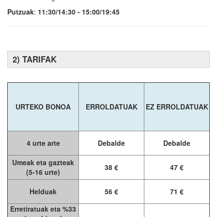
Putzuak
:
11:30/14:30 - 15:00/19:45
2) TARIFAK
URTEKO BONOA
ERROLDATUAK
EZ ERROLDATUAK
4 urte arte
Debalde
Debalde
Umeak eta gazteak
38 €
47 €
(5-16 urte)
Helduak
56 €
71 €
Erretiratuak eta %33