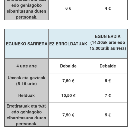
edo gehiagoko
6 €
4 €
elbarritasuna duten
pertsonak.
EGUN ERDIA
(14:30ak arte edo
EGUNEKO SARRERA
EZ ERROLDATUAK
15:00tatik aurrera)
4 urte arte
Debalde
Debalde
Umeak eta gazteak
7,50 €
5 €
(5-16 urte)
Helduak
10,50 €
7 €
Erretiratuak eta %33
edo gehiagoko
7,50 €
5 €
elbarritasuna duten
pertsonak.