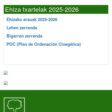
Ehiza txartelak 2025-2026
Ehizako arauak 2025-2026
Lehen zerrenda
Bigarren zerrenda
POC
(Plan de Ordenación Cinegética)