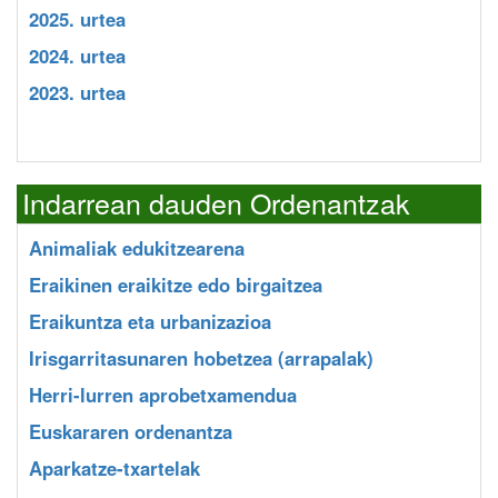
2025. urtea
2024. urtea
2023. urtea
Indarrean dauden Ordenantzak
Animaliak edukitzearena
Eraikinen eraikitze edo birgaitzea
Eraikuntza eta urbanizazioa
Irisgarritasunaren hobetzea (arrapalak)
Herri-lurren aprobetxamendua
Euskararen ordenantza
Aparkatze-txartelak