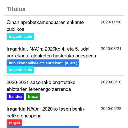
Titulua
Oihan aprobetxamenduaren enkante
2020/11/06
publikoa
iragarki taula
Iragarkiak NAOn: 2020ko 4. eta 5. udal
2020/08/21
aurrekontu-aldaketen hasierako onespena
Info ekonomikoa eta aurrekont. (8. art.)
iragarki taula
2020-2021 sasoirako onartutako
2020/08/10
ehiztarien lehenengo zerrenda
Bandoa
Ehiza
Iragarkia NAOn: 2020ko tasen behin-
2020/05/28
betiko onespena
zergak