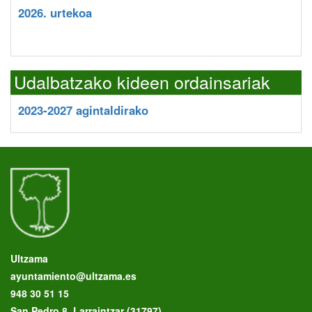
2026. urtekoa
Udalbatzako kideen ordainsariak
2023-2027 agintaldirako
Ultzama
ayuntamiento@ultzama.es
948 30 51 15
San Pedro 8, Larraintzar (31797)