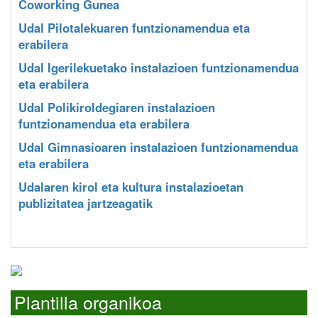
Coworking Gunea
Udal Pilotalekuaren funtzionamendua eta
erabilera
Udal Igerilekuetako instalazioen funtzionamendua
eta erabilera
Udal Polikiroldegiaren instalazioen
funtzionamendua eta erabilera
Udal Gimnasioaren instalazioen funtzionamendua
eta erabilera
Udalaren kirol eta kultura instalazioetan
publizitatea jartzeagatik
Plantilla organikoa