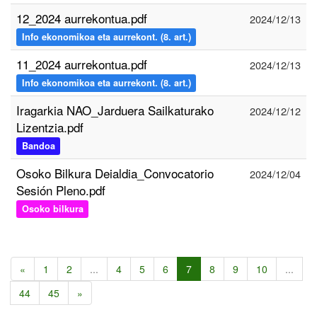
12_2024 aurrekontua.pdf
2024/12/13
Info ekonomikoa eta aurrekont. (8. art.)
11_2024 aurrekontua.pdf
2024/12/13
Info ekonomikoa eta aurrekont. (8. art.)
Iragarkia NAO_Jarduera Sailkaturako
2024/12/12
Lizentzia.pdf
Bandoa
Osoko Bilkura Deialdia_Convocatorio
2024/12/04
Sesión Pleno.pdf
Osoko bilkura
«
1
2
...
4
5
6
7
8
9
10
...
44
45
»