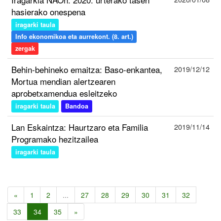
hasierako onespena
iragarki taula
Info ekonomikoa eta aurrekont. (8. art.)
zergak
Behin-behineko emaitza: Baso-enkantea,
2019/12/12
Mortua mendian alertzearen
aprobetxamendua esleitzeko
iragarki taula
Bandoa
Lan Eskaintza: Haurtzaro eta Familia
2019/11/14
Programako hezitzailea
iragarki taula
«
1
2
...
27
28
29
30
31
32
33
34
35
»