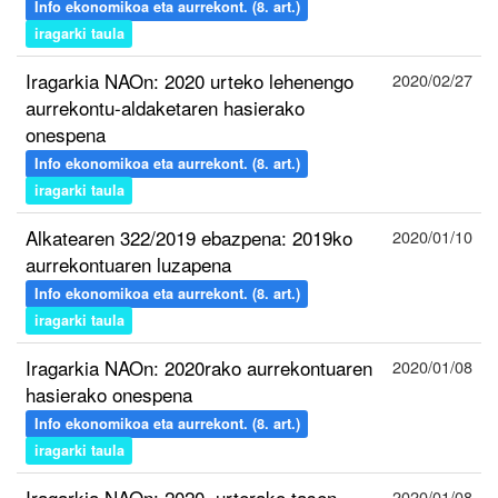
Info ekonomikoa eta aurrekont. (8. art.)
iragarki taula
Iragarkia NAOn: 2020 urteko lehenengo
2020/02/27
aurrekontu-aldaketaren hasierako
onespena
Info ekonomikoa eta aurrekont. (8. art.)
iragarki taula
Alkatearen 322/2019 ebazpena: 2019ko
2020/01/10
aurrekontuaren luzapena
Info ekonomikoa eta aurrekont. (8. art.)
iragarki taula
Iragarkia NAOn: 2020rako aurrekontuaren
2020/01/08
hasierako onespena
Info ekonomikoa eta aurrekont. (8. art.)
iragarki taula
Iragarkia NAOn: 2020. urterako tasen
2020/01/08