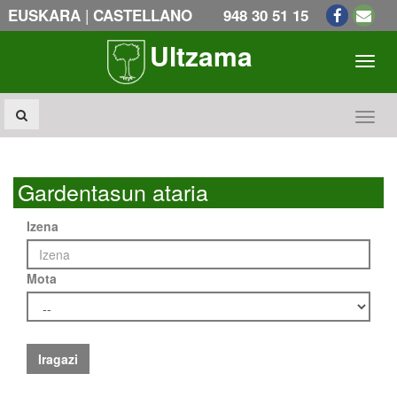
|
EUSKARA
CASTELLANO
948 30 51 15
Ultzama
Toogl
Toogl
Gardentasun ataria
Izena
Mota
Iragazi