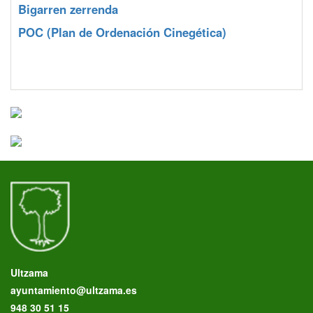
Bigarren zerrenda
POC
(Plan de Ordenación Cinegética)
Ultzama
ayuntamiento@ultzama.es
948 30 51 15