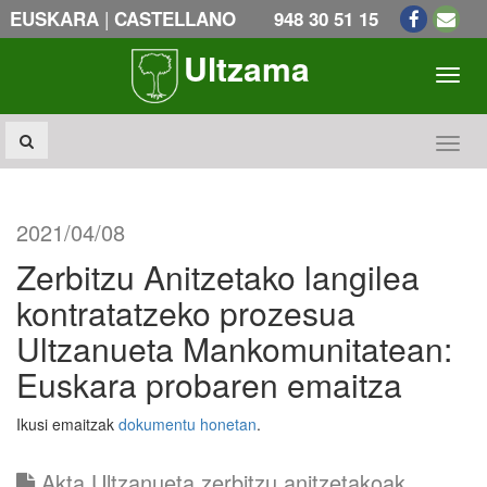
|
EUSKARA
CASTELLANO
948 30 51 15
Ultzama
Toogl
Toogl
2021/04/08
Zerbitzu Anitzetako langilea
kontratatzeko prozesua
Ultzanueta Mankomunitatean:
Euskara probaren emaitza
Ikusi emaitzak
dokumentu honetan
.
Akta Ultzanueta zerbitzu anitzetakoak