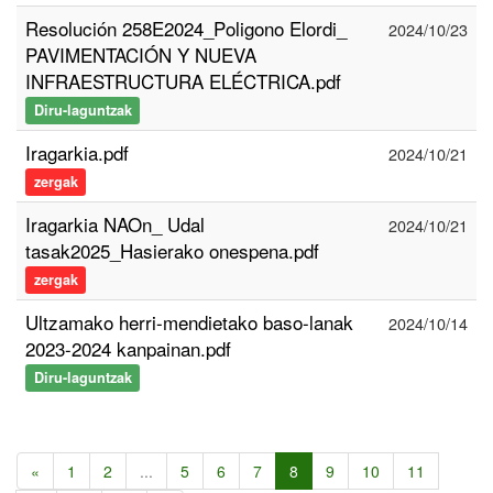
Resolución 258E2024_Poligono Elordi_
2024/10/23
PAVIMENTACIÓN Y NUEVA
INFRAESTRUCTURA ELÉCTRICA.pdf
Diru-laguntzak
Iragarkia.pdf
2024/10/21
zergak
Iragarkia NAOn_ Udal
2024/10/21
tasak2025_Hasierako onespena.pdf
zergak
Ultzamako herri-mendietako baso-lanak
2024/10/14
2023-2024 kanpainan.pdf
Diru-laguntzak
«
1
2
...
5
6
7
8
9
10
11