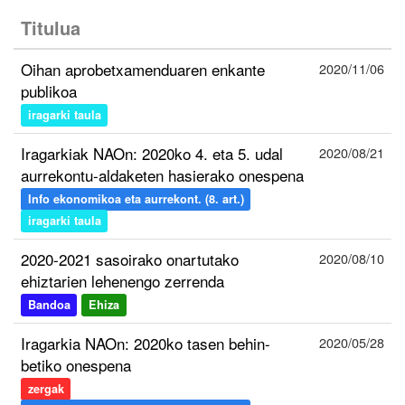
Titulua
Oihan aprobetxamenduaren enkante
2020/11/06
publikoa
iragarki taula
Iragarkiak NAOn: 2020ko 4. eta 5. udal
2020/08/21
aurrekontu-aldaketen hasierako onespena
Info ekonomikoa eta aurrekont. (8. art.)
iragarki taula
2020-2021 sasoirako onartutako
2020/08/10
ehiztarien lehenengo zerrenda
Bandoa
Ehiza
Iragarkia NAOn: 2020ko tasen behin-
2020/05/28
betiko onespena
zergak