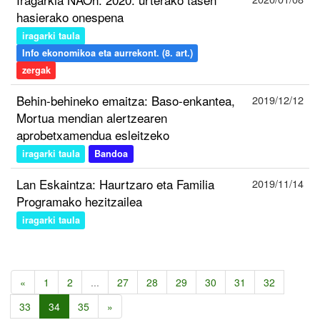
hasierako onespena
iragarki taula
Info ekonomikoa eta aurrekont. (8. art.)
zergak
Behin-behineko emaitza: Baso-enkantea,
2019/12/12
Mortua mendian alertzearen
aprobetxamendua esleitzeko
iragarki taula
Bandoa
Lan Eskaintza: Haurtzaro eta Familia
2019/11/14
Programako hezitzailea
iragarki taula
«
1
2
...
27
28
29
30
31
32
33
34
35
»