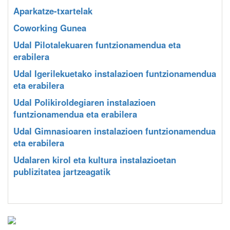
Aparkatze-txartelak
Coworking Gunea
Udal Pilotalekuaren funtzionamendua eta
erabilera
Udal Igerilekuetako instalazioen funtzionamendua
eta erabilera
Udal Polikiroldegiaren instalazioen
funtzionamendua eta erabilera
Udal Gimnasioaren instalazioen funtzionamendua
eta erabilera
Udalaren kirol eta kultura instalazioetan
publizitatea jartzeagatik