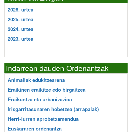
2026. urtea
2025. urtea
2024. urtea
2023. urtea
Indarrean dauden Ordenantzak
Animaliak edukitzearena
Eraikinen eraikitze edo birgaitzea
Eraikuntza eta urbanizazioa
Irisgarritasunaren hobetzea (arrapalak)
Herri-lurren aprobetxamendua
Euskararen ordenantza