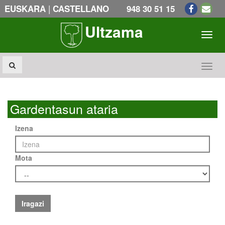
|
EUSKARA
CASTELLANO
948 30 51 15
Ultzama
Toogl
Toogl
Gardentasun ataria
Izena
Mota
Iragazi