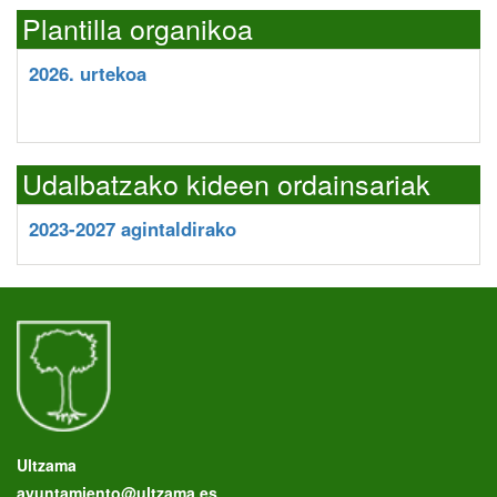
Plantilla organikoa
2026. urtekoa
Udalbatzako kideen ordainsariak
2023-2027 agintaldirako
Ultzama
ayuntamiento@ultzama.es