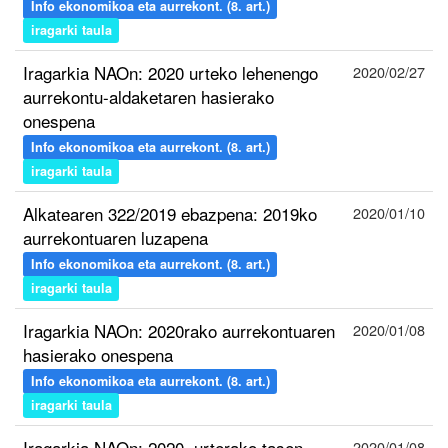
Info ekonomikoa eta aurrekont. (8. art.)
iragarki taula
Iragarkia NAOn: 2020 urteko lehenengo
2020/02/27
aurrekontu-aldaketaren hasierako
onespena
Info ekonomikoa eta aurrekont. (8. art.)
iragarki taula
Alkatearen 322/2019 ebazpena: 2019ko
2020/01/10
aurrekontuaren luzapena
Info ekonomikoa eta aurrekont. (8. art.)
iragarki taula
Iragarkia NAOn: 2020rako aurrekontuaren
2020/01/08
hasierako onespena
Info ekonomikoa eta aurrekont. (8. art.)
iragarki taula
Iragarkia NAOn: 2020. urterako tasen
2020/01/08