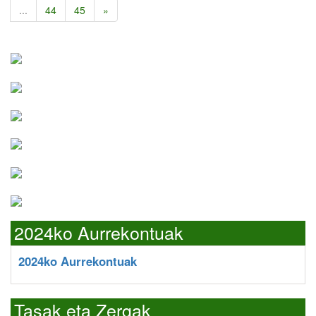
...
44
45
»
2024ko Aurrekontuak
2024ko Aurrekontuak
Tasak eta Zergak