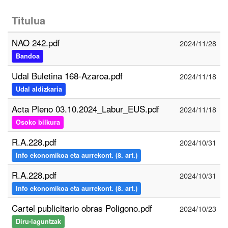
Titulua
NAO 242.pdf
2024/11/28
Bandoa
Udal Buletina 168-Azaroa.pdf
2024/11/18
Udal aldizkaria
Acta Pleno 03.10.2024_Labur_EUS.pdf
2024/11/18
Osoko bilkura
R.A.228.pdf
2024/10/31
Info ekonomikoa eta aurrekont. (8. art.)
R.A.228.pdf
2024/10/31
Info ekonomikoa eta aurrekont. (8. art.)
Cartel publicitario obras Poligono.pdf
2024/10/23
Diru-laguntzak