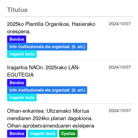
Titulua
2025ko Plantilla Organikoa. Hasierako
2024/10/07
onespena.
Bandoa
Info instituzionala eta organizat. (6. art.)
iragarki taula
Iragarkia NAOn: 2025rako LAN-
2024/10/07
EGUTEGIA
Bandoa
Info instituzionala eta organizat. (6. art.)
iragarki taula
Oihan-enkantea: Ultzamako Mortua
2024/10/07
mendiaren 2024ko planari dagokiona.
Oihan-aprobetxamenduaren esleipena
Bandoa
iragarki taula
Epaitza