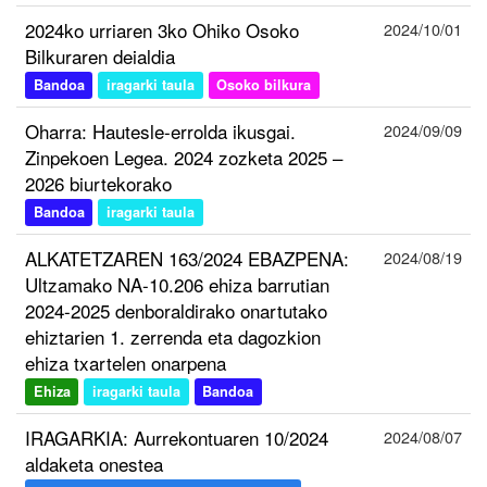
2024ko urriaren 3ko Ohiko Osoko
2024/10/01
Bilkuraren deialdia
Bandoa
iragarki taula
Osoko bilkura
Oharra: Hautesle-errolda ikusgai.
2024/09/09
Zinpekoen Legea. 2024 zozketa 2025 –
2026 biurtekorako
Bandoa
iragarki taula
ALKATETZAREN 163/2024 EBAZPENA:
2024/08/19
Ultzamako NA-10.206 ehiza barrutian
2024-2025 denboraldirako onartutako
ehiztarien 1. zerrenda eta dagozkion
ehiza txartelen onarpena
Ehiza
iragarki taula
Bandoa
IRAGARKIA: Aurrekontuaren 10/2024
2024/08/07
aldaketa onestea