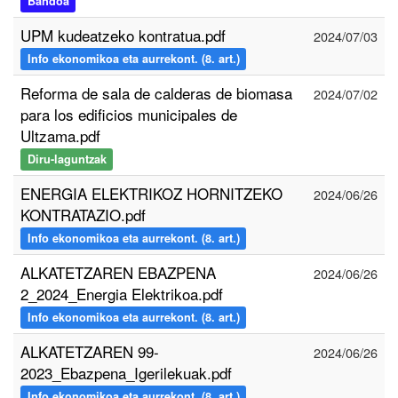
Bandoa
UPM kudeatzeko kontratua.pdf
2024/07/03
Info ekonomikoa eta aurrekont. (8. art.)
Reforma de sala de calderas de biomasa
2024/07/02
para los edificios municipales de
Ultzama.pdf
Diru-laguntzak
ENERGIA ELEKTRIKOZ HORNITZEKO
2024/06/26
KONTRATAZIO.pdf
Info ekonomikoa eta aurrekont. (8. art.)
ALKATETZAREN EBAZPENA
2024/06/26
2_2024_Energia Elektrikoa.pdf
Info ekonomikoa eta aurrekont. (8. art.)
ALKATETZAREN 99-
2024/06/26
2023_Ebazpena_Igerilekuak.pdf
Info ekonomikoa eta aurrekont. (8. art.)