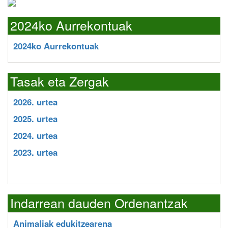
2024ko Aurrekontuak
2024ko Aurrekontuak
Tasak eta Zergak
2026. urtea
2025. urtea
2024. urtea
2023. urtea
Indarrean dauden Ordenantzak
Animaliak edukitzearena