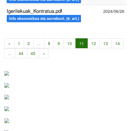
Igerilekuak_Kontratua.pdf
2024/06/26
Info ekonomikoa eta aurrekont. (8. art.)
«
1
2
...
8
9
10
11
12
13
14
...
44
45
»