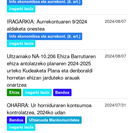
Info ekonomikoa eta aurrekont. (8. art.)
iragarki taula
IRAGARKIA: Aurrekontuaren 9/2024
2024/08/07
aldaketa onestea
Info ekonomikoa eta aurrekont. (8. art.)
iragarki taula
Ultzamako NA-10.206 Ehiza Barrutiaren
2024/08/07
ehiza antolatzeko planaren 2024-2025
urteko Kudeaketa Plana eta denboraldi
horretan ehizan jarduteko arauak
onartzea
Ehiza
iragarki taula
Bandoa
OHARRA: Ur horniduraren kontsumoa
2024/07/31
kontrolatzea, 2024ko udan
Bandoa
Ultzanueta Mankomunitatea
iragarki taula