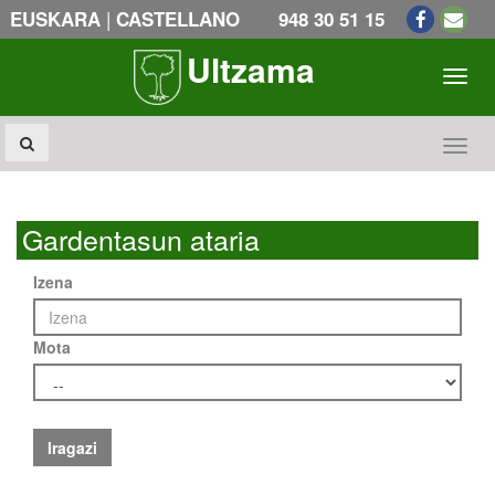
|
EUSKARA
CASTELLANO
948 30 51 15
Ultzama
Toogl
Toogl
Gardentasun ataria
Izena
Mota
Iragazi