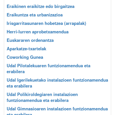
Eraikinen eraikitze edo birgaitzea
Eraikuntza eta urbanizazioa
Irisgarritasunaren hobetzea (arrapalak)
Herri-lurren aprobetxamendua
Euskararen ordenantza
Aparkatze-txartelak
Coworking Gunea
Udal Pilotalekuaren funtzionamendua eta
erabilera
Udal Igerilekuetako instalazioen funtzionamendua
eta erabilera
Udal Polikiroldegiaren instalazioen
funtzionamendua eta erabilera
Udal Gimnasioaren instalazioen funtzionamendua
eta erabilera