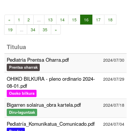
«
1
2
...
13
14
15
16
17
18
19
...
34
35
»
Titulua
Pediatria Prentsa Oharra.pdf
2024/07/30
Prentsa oharrak
OHIKO BILKURA - pleno ordinario 2024-
2024/07/29
08-01.pdf
Osoko bilkura
Bigarren solairua_obra kartela.pdf
2024/07/18
Diru-laguntzak
Pediatría_Komunikatua_Comunicado.pdf
2024/07/04