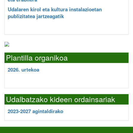
Udalaren kirol eta kultura instalazioetan
publizitatea jartzeagatik
Plantilla organikoa
2026. urtekoa
Udalbatzako kideen ordainsariak
2023-2027 agintaldirako