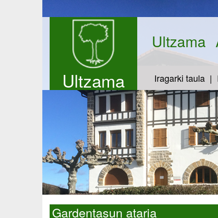
Ultzama
Ultzama
Iragarki taula
Gardentasun ataria