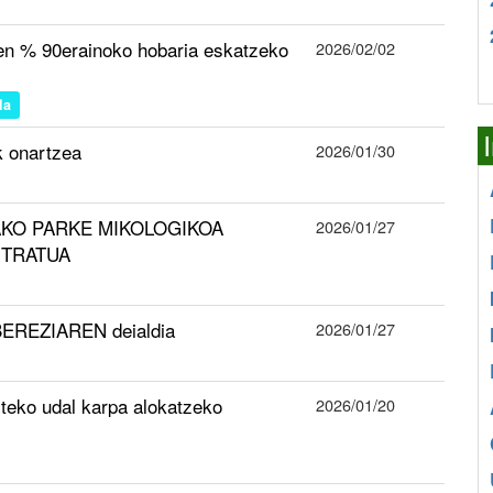
ren % 90erainoko hobaria eskatzeko
2026/02/02
la
k onartzea
2026/01/30
AMAKO PARKE MIKOLOGIKOA
2026/01/27
NTRATUA
BEREZIAREN deialdia
2026/01/27
iteko udal karpa alokatzeko
2026/01/20