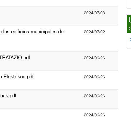
2024/07/03
 los edificios municipales de
2024/07/02
RATAZIO.pdf
2024/06/26
lektrikoa.pdf
2024/06/26
uak.pdf
2024/06/26
2024/06/26