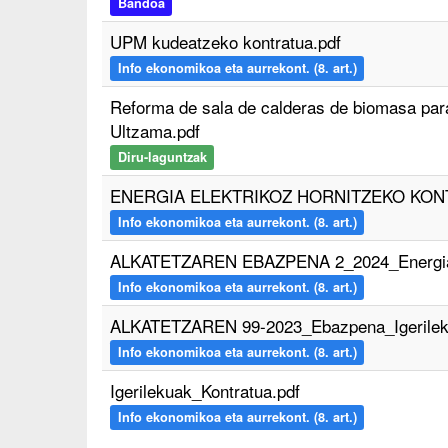
Bandoa
UPM kudeatzeko kontratua.pdf
Info ekonomikoa eta aurrekont. (8. art.)
Reforma de sala de calderas de biomasa para
Ultzama.pdf
Diru-laguntzak
ENERGIA ELEKTRIKOZ HORNITZEKO KONT
Info ekonomikoa eta aurrekont. (8. art.)
ALKATETZAREN EBAZPENA 2_2024_Energia E
Info ekonomikoa eta aurrekont. (8. art.)
ALKATETZAREN 99-2023_Ebazpena_Igerilek
Info ekonomikoa eta aurrekont. (8. art.)
Igerilekuak_Kontratua.pdf
Info ekonomikoa eta aurrekont. (8. art.)