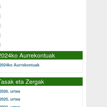
2024ko Aurrekontuak
2024ko Aurrekontuak
Tasak eta Zergak
2026. urtea
2025. urtea
2024. urtea