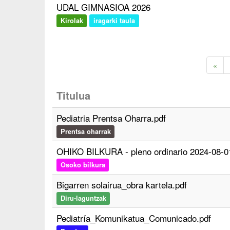
UDAL GIMNASIOA 2026
Kirolak
iragarki taula
«
Titulua
Pediatria Prentsa Oharra.pdf
Prentsa oharrak
OHIKO BILKURA - pleno ordinario 2024-08-0
Osoko bilkura
Bigarren solairua_obra kartela.pdf
Diru-laguntzak
Pediatría_Komunikatua_Comunicado.pdf