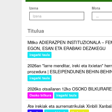
Izena
Mota
Titulua
M8ko ADIERAZPEN INSTITUZIONALA – FEM
EGON, ESAN ETA ERABAKI DEZAKEGU
iragarki taula
2026an "larre menditar, ireki eta itxietan" h
prozedura | ESLEIPENDUNEN BEHIN-BEH
iragarki taula
2026ko otsailaren 12ko OSOKO BILKURAREN
Osoko bilkura
iragarki taula
Ate irekiak eta aurrematrikulak Xinbili Xanba