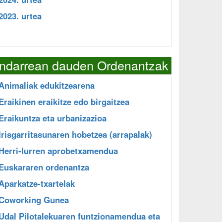
2023. urtea
Indarrean dauden Ordenantzak
Animaliak edukitzearena
Eraikinen eraikitze edo birgaitzea
Eraikuntza eta urbanizazioa
Irisgarritasunaren hobetzea (arrapalak)
Herri-lurren aprobetxamendua
Euskararen ordenantza
Aparkatze-txartelak
Coworking Gunea
Udal Pilotalekuaren funtzionamendua eta