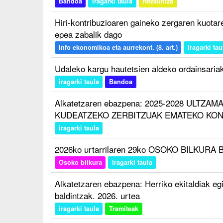
Bandoa
iragarki taula
Hezkuntza
Hiri-kontribuzioaren gaineko zergaren kuota
epea zabalik dago
Info ekonomikoa eta aurrekont. (8. art.)
iragarki tau
Udaleko kargu hautetsien aldeko ordainsaria
iragarki taula
Bandoa
Alkatetzaren ebazpena: 2025-2028 ULTZ
KUDEATZEKO ZERBITZUAK EMATEKO KO
iragarki taula
2026ko urtarrilaren 29ko OSOKO BILKURA 
Osoko bilkura
iragarki taula
Alkatetzaren ebazpena: Herriko ekitaldiak eg
baldintzak. 2026. urtea
iragarki taula
Tramiteak