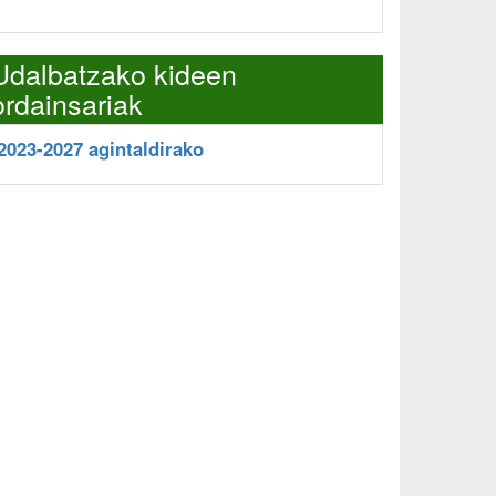
Udalbatzako kideen
ordainsariak
2023-2027 agintaldirako