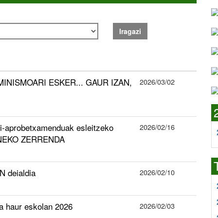
Iragazi
INISMOARI ESKER... GAUR IZAN,
2026/03/02
erri-aprobetxamenduak esleitzeko
2026/02/16
INEKO ZERRENDA
 deialdia
2026/02/10
la haur eskolan 2026
2026/02/03