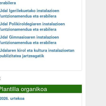
erabilera
Udal Igerilekuetako instalazioen
funtzionamendua eta erabilera
Udal Polikiroldegiaren instalazioen
funtzionamendua eta erabilera
Udal Gimnasioaren instalazioen
funtzionamendua eta erabilera
Udalaren kirol eta kultura instalazioetan
publizitatea jartzeagatik
Plantilla organikoa
2026. urtekoa