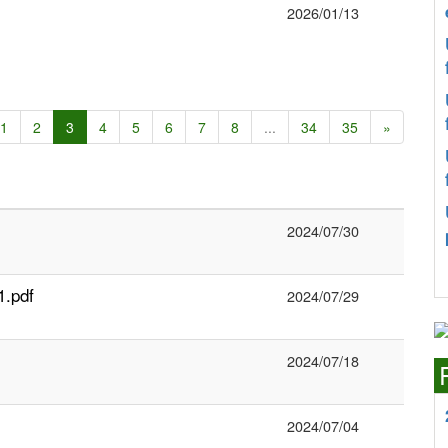
2026/01/13
1
2
3
4
5
6
7
8
...
34
35
»
2024/07/30
1.pdf
2024/07/29
2024/07/18
2024/07/04