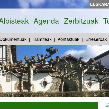
EUSKAR
Albisteak
Agenda
Zerbitzuak
T
Dokumentuak
Tramiteak
Kontaktuak
Erreserbak