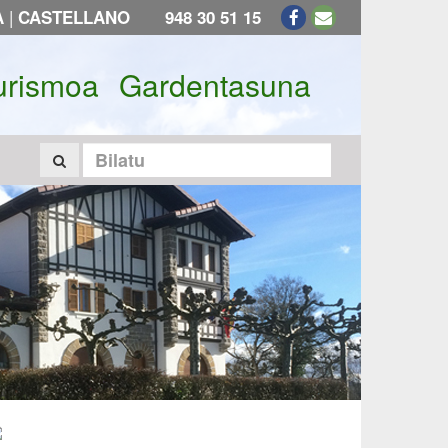
|
A
CASTELLANO
948 30 51 15
urismoa
Gardentasuna