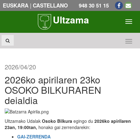
|
EUSKARA
CASTELLANO
948 30 51 15
Ultzama
Toogl
Toogl
2026/04/20
2026ko apirilaren 23ko
OSOKO BILKURAREN
deialdia
Ultzamako Udalak
Osoko Bilkura
egingo du
2026ko apirilaren
23an, 19:00tan,
honako gai zerrendarekin:
GAI-ZERRENDA