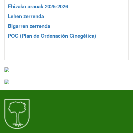
Ehizako arauak 2025-2026
Lehen zerrenda
Bigarren zerrenda
POC
(Plan de Ordenación Cinegética)