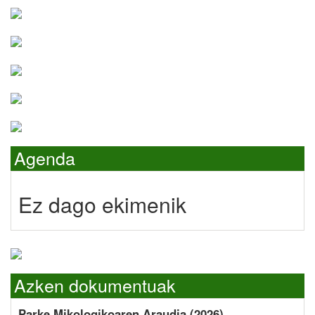
Agenda
Ez dago ekimenik
Azken dokumentuak
Parke Mikologikoaren Araudia (2026)