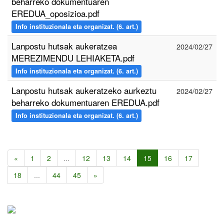
beharreko dokumentuaren
EREDUA_oposizioa.pdf
Info instituzionala eta organizat. (6. art.)
Lanpostu hutsak aukeratzea
2024/02/27
MEREZIMENDU LEHIAKETA.pdf
Info instituzionala eta organizat. (6. art.)
Lanpostu hutsak aukeratzeko aurkeztu
2024/02/27
beharreko dokumentuaren EREDUA.pdf
Info instituzionala eta organizat. (6. art.)
«
1
2
...
12
13
14
15
16
17
18
...
44
45
»