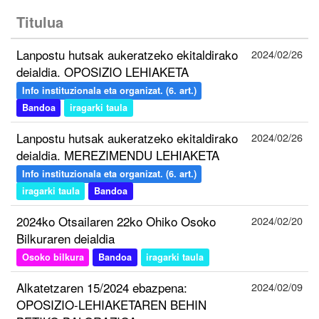
Titulua
Lanpostu hutsak aukeratzeko ekitaldirako
2024/02/26
deialdia. OPOSIZIO LEHIAKETA
Info instituzionala eta organizat. (6. art.)
Bandoa
iragarki taula
Lanpostu hutsak aukeratzeko ekitaldirako
2024/02/26
deialdia. MEREZIMENDU LEHIAKETA
Info instituzionala eta organizat. (6. art.)
iragarki taula
Bandoa
2024ko Otsailaren 22ko Ohiko Osoko
2024/02/20
Bilkuraren deialdia
Osoko bilkura
Bandoa
iragarki taula
Alkatetzaren 15/2024 ebazpena:
2024/02/09
OPOSIZIO-LEHIAKETAREN BEHIN