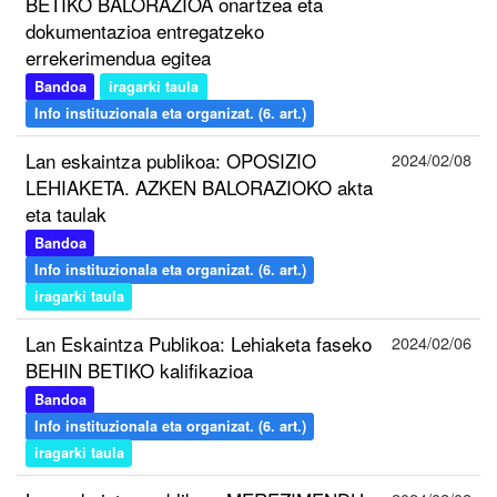
BETIKO BALORAZIOA onartzea eta
dokumentazioa entregatzeko
errekerimendua egitea
Bandoa
iragarki taula
Info instituzionala eta organizat. (6. art.)
Lan eskaintza publikoa: OPOSIZIO
2024/02/08
LEHIAKETA. AZKEN BALORAZIOKO akta
eta taulak
Bandoa
Info instituzionala eta organizat. (6. art.)
iragarki taula
Lan Eskaintza Publikoa: Lehiaketa faseko
2024/02/06
BEHIN BETIKO kalifikazioa
Bandoa
Info instituzionala eta organizat. (6. art.)
iragarki taula