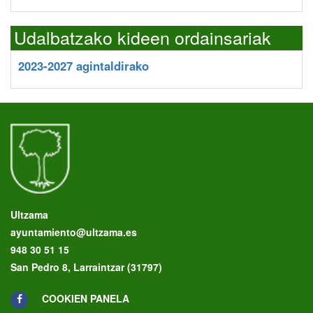
Udalbatzako kideen ordainsariak
2023-2027 agintaldirako
Ultzama
ayuntamiento@ultzama.es
948 30 51 15
San Pedro 8, Larraintzar (31797)
COOKIEN PANELA