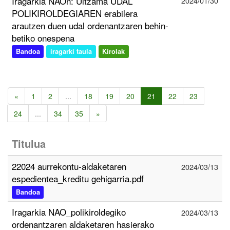
Iragarkia NAOn: Ultzama UDAL
2024/01/30
POLIKIROLDEGIAREN erabilera
arautzen duen udal ordenantzaren behin-
betiko onespena
Bandoa
iragarki taula
Kirolak
«
1
2
...
18
19
20
21
22
23
24
...
34
35
»
Titulua
22024 aurrekontu-aldaketaren
2024/03/13
espedientea_kreditu gehigarria.pdf
Bandoa
Iragarkia NAO_polikiroldegiko
2024/03/13
ordenantzaren aldaketaren hasierako