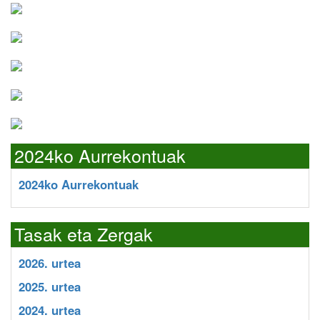
2024ko Aurrekontuak
2024ko Aurrekontuak
Tasak eta Zergak
2026. urtea
2025. urtea
2024. urtea