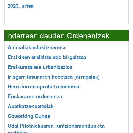
2023. urtea
Indarrean dauden Ordenantzak
Animaliak edukitzearena
Eraikinen eraikitze edo birgaitzea
Eraikuntza eta urbanizazioa
Irisgarritasunaren hobetzea (arrapalak)
Herri-lurren aprobetxamendua
Euskararen ordenantza
Aparkatze-txartelak
Coworking Gunea
Udal Pilotalekuaren funtzionamendua eta
erabilera