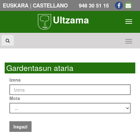
|
EUSKARA
CASTELLANO
948 30 51 15
Ultzama
Toogl
Toogl
Gardentasun ataria
Izena
Mota
Iragazi