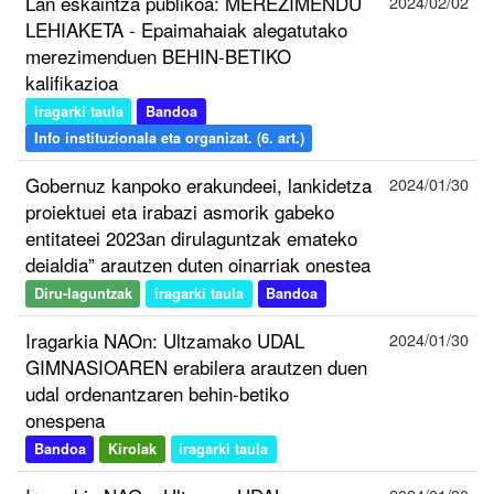
Lan eskaintza publikoa: MEREZIMENDU
2024/02/02
LEHIAKETA - Epaimahaiak alegatutako
merezimenduen BEHIN-BETIKO
kalifikazioa
iragarki taula
Bandoa
Info instituzionala eta organizat. (6. art.)
Gobernuz kanpoko erakundeei, lankidetza
2024/01/30
proiektuei eta irabazi asmorik gabeko
entitateei 2023an dirulaguntzak emateko
deialdia” arautzen duten oinarriak onestea
Diru-laguntzak
iragarki taula
Bandoa
Iragarkia NAOn: Ultzamako UDAL
2024/01/30
GIMNASIOAREN erabilera arautzen duen
udal ordenantzaren behin-betiko
onespena
Bandoa
Kirolak
iragarki taula