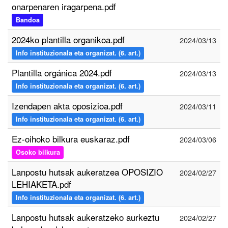
onarpenaren iragarpena.pdf
Bandoa
2024ko plantilla organikoa.pdf
2024/03/13
Info instituzionala eta organizat. (6. art.)
Plantilla orgánica 2024.pdf
2024/03/13
Info instituzionala eta organizat. (6. art.)
Izendapen akta oposizioa.pdf
2024/03/11
Info instituzionala eta organizat. (6. art.)
Ez-oihoko bilkura euskaraz.pdf
2024/03/06
Osoko bilkura
Lanpostu hutsak aukeratzea OPOSIZIO
2024/02/27
LEHIAKETA.pdf
Info instituzionala eta organizat. (6. art.)
Lanpostu hutsak aukeratzeko aurkeztu
2024/02/27