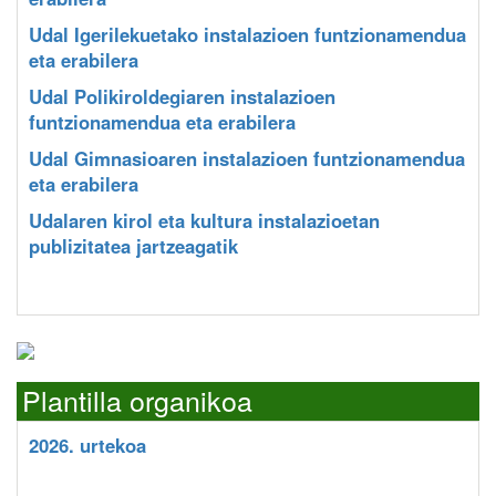
Udal Igerilekuetako instalazioen funtzionamendua
eta erabilera
Udal Polikiroldegiaren instalazioen
funtzionamendua eta erabilera
Udal Gimnasioaren instalazioen funtzionamendua
eta erabilera
Udalaren kirol eta kultura instalazioetan
publizitatea jartzeagatik
Plantilla organikoa
2026. urtekoa