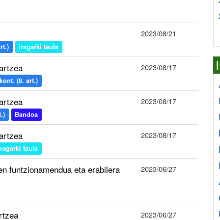
2023/08/21
t.)
iragarki taula
artzea
2023/08/17
nt. (8. art.)
artzea
2023/08/17
.)
Bandoa
artzea
2023/08/17
iragarki taula
oen funtzionamendua eta erabilera
2023/06/27
rtzea
2023/06/27