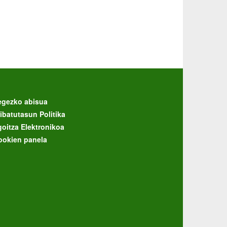
egezko abisua
ibatutasun Politika
goitza Elektronikoa
ookien panela