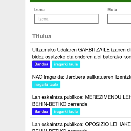
Izena
Mota
Titulua
Ultzamako Udalaren GARBITZAILE izanen dir
bidez osatzeko eta ondoren aldi baterako kon
Bandoa
iragarki taula
NAO iragarkia: Jarduera sailkatuaren lizentzi
iragarki taula
Lan eskaintza publikoa: MEREZIMENDU LEHI
BEHIN-BETIKO zerrenda
Bandoa
iragarki taula
Lan eskaintza publikoa: OPOSIZIO LEHIAKET
BEHIN-BETIKO zerrenda