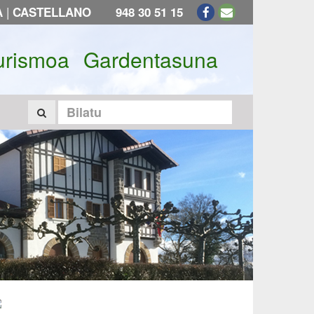
|
A
CASTELLANO
948 30 51 15
urismoa
Gardentasuna