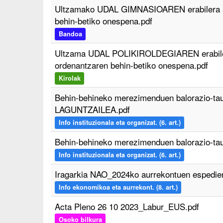
Ultzamako UDAL GIMNASIOAREN erabilera ar
behin-betiko onespena.pdf
Bandoa
Ultzama UDAL POLIKIROLDEGIAREN erabiler
ordenantzaren behin-betiko onespena.pdf
Kirolak
Behin-behineko merezimenduen balorazio-
LAGUNTZAILEA.pdf
Info instituzionala eta organizat. (6. art.)
Behin-behineko merezimenduen balorazio-
Info instituzionala eta organizat. (6. art.)
Iragarkia NAO_2024ko aurrekontuen espedie
Info ekonomikoa eta aurrekont. (8. art.)
Acta Pleno 26 10 2023_Labur_EUS.pdf
Osoko bilkura