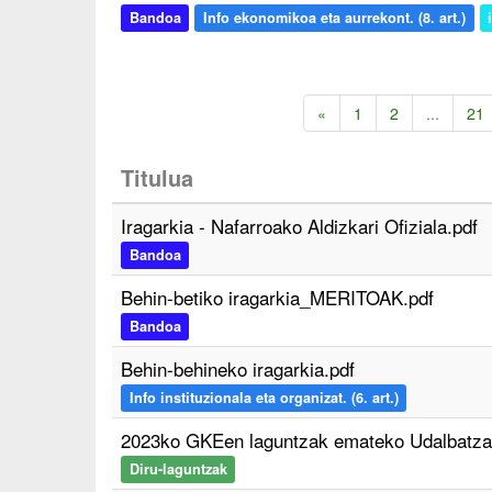
Bandoa
Info ekonomikoa eta aurrekont. (8. art.)
«
1
2
...
21
Titulua
Iragarkia - Nafarroako Aldizkari Ofiziala.pdf
Bandoa
Behin-betiko iragarkia_MERITOAK.pdf
Bandoa
Behin-behineko iragarkia.pdf
Info instituzionala eta organizat. (6. art.)
2023ko GKEen laguntzak emateko Udalbatzar
Diru-laguntzak