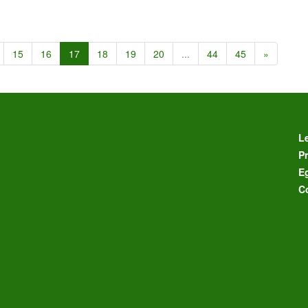
15
16
17
18
19
20
...
44
45
»
L
Pr
E
C