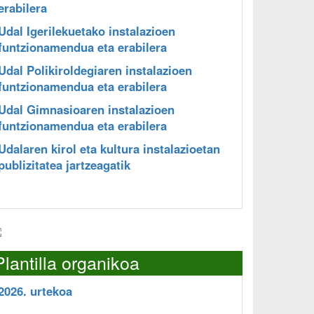
erabilera
Udal Igerilekuetako instalazioen
funtzionamendua eta erabilera
Udal Polikiroldegiaren instalazioen
funtzionamendua eta erabilera
Udal Gimnasioaren instalazioen
funtzionamendua eta erabilera
Udalaren kirol eta kultura instalazioetan
publizitatea jartzeagatik
Plantilla organikoa
2026. urtekoa