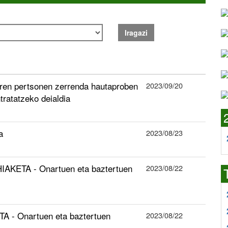
Iragazi
en pertsonen zerrenda hautaproben
2023/09/20
tratatzeko deialdia
a
2023/08/23
AKETA - Onartuen eta baztertuen
2023/08/22
A - Onartuen eta baztertuen
2023/08/22