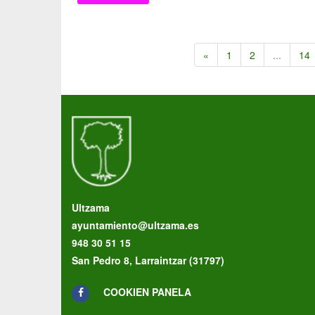
«
1
2
...
14
Ultzama
ayuntamiento@ultzama.es
948 30 51 15
San Pedro 8, Larraintzar (31797)
COOKIEN PANELA