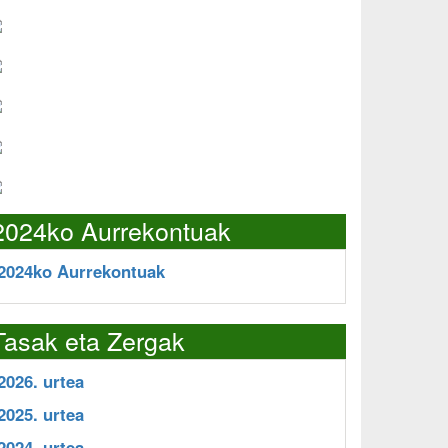
2024ko Aurrekontuak
2024ko Aurrekontuak
Tasak eta Zergak
2026. urtea
2025. urtea
2024. urtea