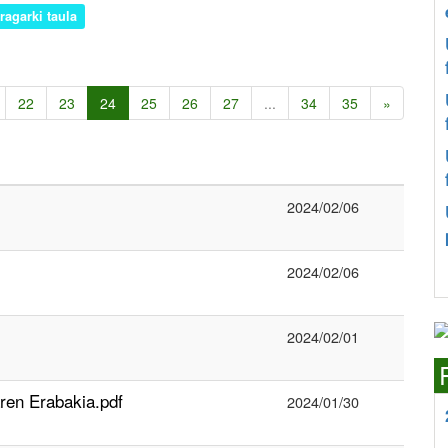
iragarki taula
22
23
24
25
26
27
...
34
35
»
2024/02/06
2024/02/06
2024/02/01
en Erabakia.pdf
2024/01/30