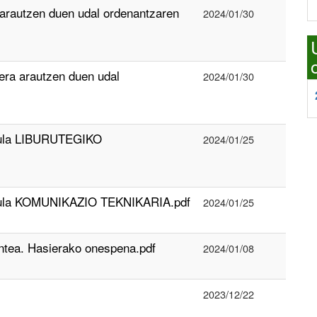
autzen duen udal ordenantzaren
2024/01/30
a arautzen duen udal
2024/01/30
taula LIBURUTEGIKO
2024/01/25
taula KOMUNIKAZIO TEKNIKARIA.pdf
2024/01/25
ntea. Hasierako onespena.pdf
2024/01/08
2023/12/22