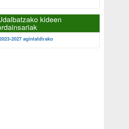
Udalbatzako kideen
ordainsariak
2023-2027 agintaldirako