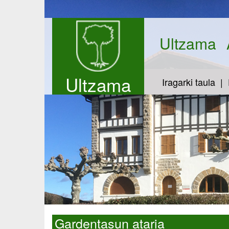
Ultzama
Ultzama
Iragarki taula
Gardentasun ataria