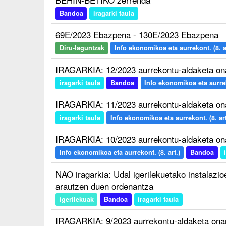
Bandoa
iragarki taula
69E/2023 Ebazpena - 130E/2023 Ebazpena
Diru-laguntzak
Info ekonomikoa eta aurrekont. (8. ar
IRAGARKIA: 12/2023 aurrekontu-aldaketa on
iragarki taula
Bandoa
Info ekonomikoa eta aurreko
IRAGARKIA: 11/2023 aurrekontu-aldaketa on
iragarki taula
Info ekonomikoa eta aurrekont. (8. art
IRAGARKIA: 10/2023 aurrekontu-aldaketa on
Info ekonomikoa eta aurrekont. (8. art.)
Bandoa
NAO iragarkia: Udal igerilekuetako instalazi
arautzen duen ordenantza
igerilekuak
Bandoa
iragarki taula
IRAGARKIA: 9/2023 aurrekontu-aldaketa ona