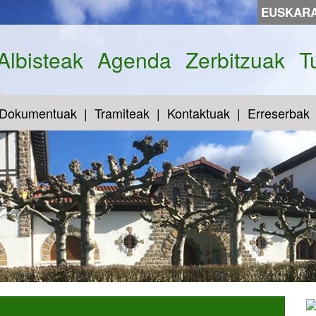
EUSKAR
Albisteak
Agenda
Zerbitzuak
T
Dokumentuak
Tramiteak
Kontaktuak
Erreserbak