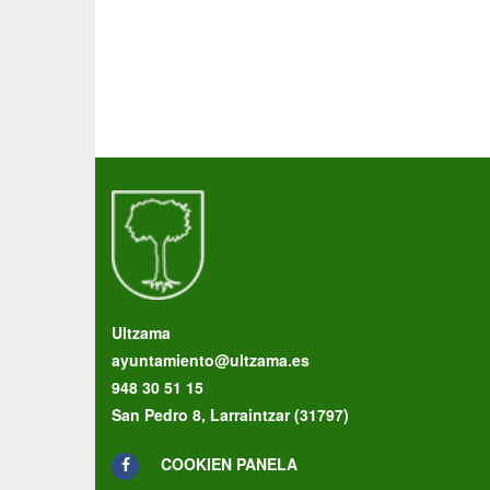
Ultzama
ayuntamiento@ultzama.es
948 30 51 15
San Pedro 8, Larraintzar (31797)
COOKIEN PANELA