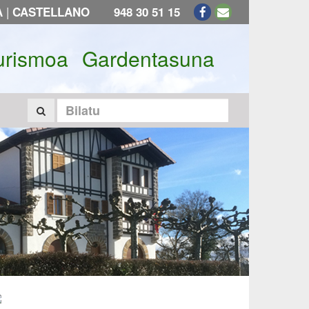
|
A
CASTELLANO
948 30 51 15
urismoa
Gardentasuna