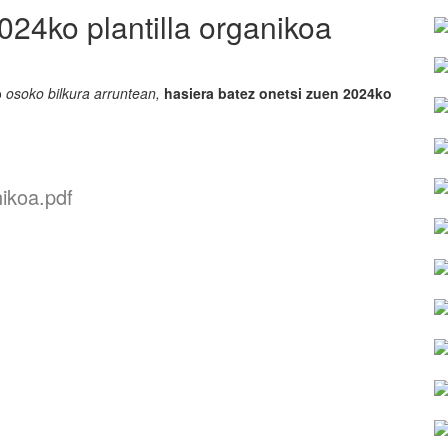
024ko plantilla organikoa
o
osoko bilkura arruntean,
hasiera batez onetsi zuen 2024ko
ikoa.pdf