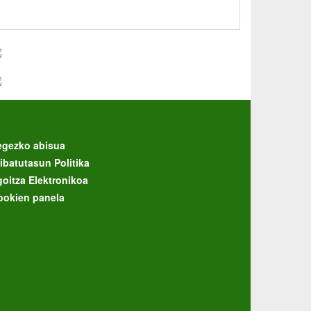
egezko abisua
ibatutasun Politika
goitza Elektronikoa
ookien panela