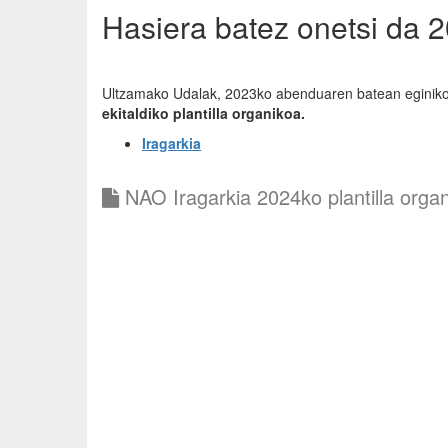
Hasiera batez onetsi da 2
Ultzamako Udalak, 2023ko abenduaren batean eginik
ekitaldiko plantilla organikoa.
Iragarkia
NAO Iragarkia 2024ko plantilla organ