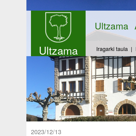
Ultzama
Ultzama
Iragarki taula
2023/12/13