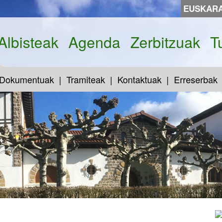
EUSKAR
Albisteak
Agenda
Zerbitzuak
T
Dokumentuak
Tramiteak
Kontaktuak
Erreserbak