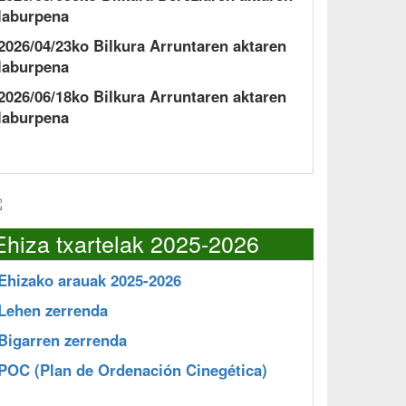
laburpena
2026/04/23ko Bilkura Arruntaren aktaren
laburpena
2026/06/18ko Bilkura Arruntaren aktaren
laburpena
Ehiza txartelak 2025-2026
Ehizako arauak 2025-2026
Lehen zerrenda
Bigarren zerrenda
POC
(Plan de Ordenación Cinegética)