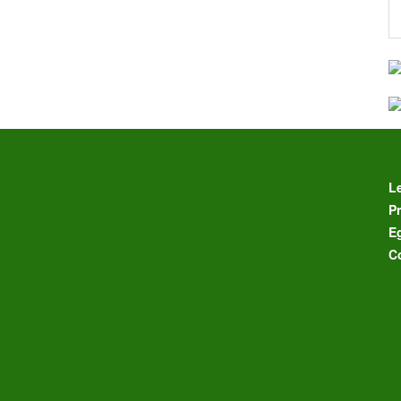
L
Pr
E
C