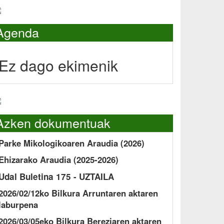
Agenda
Ez dago ekimenik
Azken dokumentuak
Parke Mikologikoaren Araudia (2026)
Ehizarako Araudia (2025-2026)
Udal Buletina 175 - UZTAILA
2026/02/12ko Bilkura Arruntaren aktaren
laburpena
2026/03/05eko Bilkura Bereziaren aktaren