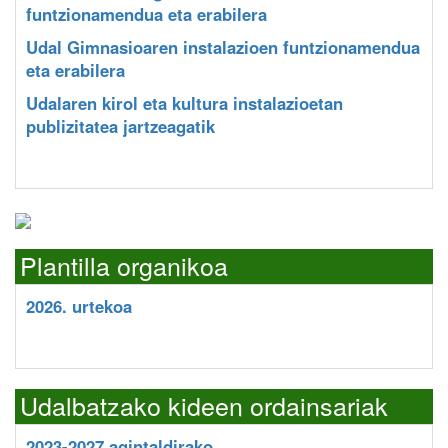
funtzionamendua eta erabilera
Udal Gimnasioaren instalazioen funtzionamendua
eta erabilera
Udalaren kirol eta kultura instalazioetan
publizitatea jartzeagatik
Plantilla organikoa
2026. urtekoa
Udalbatzako kideen ordainsariak
2023-2027 agintaldirako