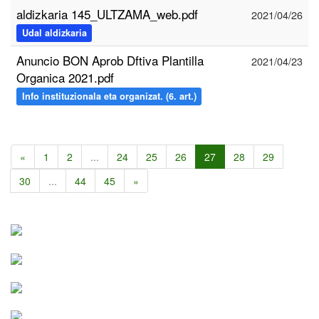
aldizkaria 145_ULTZAMA_web.pdf
2021/04/26
Udal aldizkaria
Anuncio BON Aprob Dftiva Plantilla
2021/04/23
Organica 2021.pdf
Info instituzionala eta organizat. (6. art.)
«
1
2
...
24
25
26
27
28
29
30
...
44
45
»