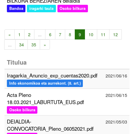
BILKURA BEREZIAREN deialdia
Bandoa
iragarki taula
Osoko bilkura
«
1
2
...
6
7
8
9
10
11
12
...
34
35
»
Titulua
Iragarkia_Anuncio_exp_cuentas2020.pdf
2021/06/16
Info ekonomikoa eta aurrekont. (8. art.)
Acta Pleno
2021/06/15
18.03.2021_LABURTUTA_EUS.pdf
Osoko bilkura
DEIALDIA-
2021/05/03
CONVOCATORIA_Pleno_06052021.pdf