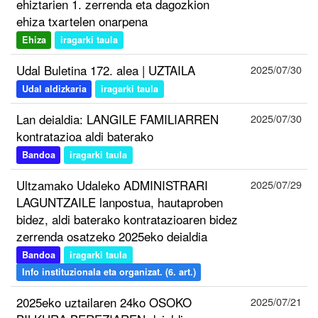
ehiztarien 1. zerrenda eta dagozkion
ehiza txartelen onarpena
Ehiza
iragarki taula
Udal Buletina 172. alea | UZTAILA
2025/07/30
Udal aldizkaria
iragarki taula
Lan deialdia: LANGILE FAMILIARREN
2025/07/30
kontratazioa aldi baterako
Bandoa
iragarki taula
Ultzamako Udaleko ADMINISTRARI
2025/07/29
LAGUNTZAILE lanpostua, hautaproben
bidez, aldi baterako kontratazioaren bidez
zerrenda osatzeko 2025eko deialdia
Bandoa
iragarki taula
Info instituzionala eta organizat. (6. art.)
2025eko uztailaren 24ko OSOKO
2025/07/21