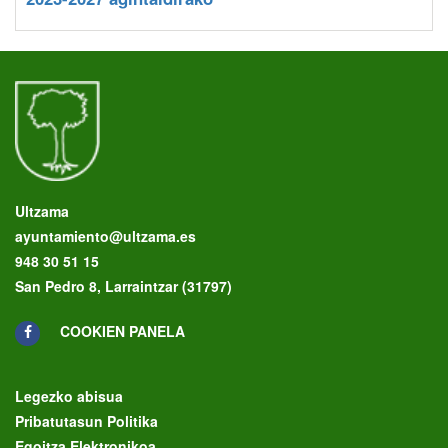
Ultzama
ayuntamiento@ultzama.es
948 30 51 15
San Pedro 8, Larraintzar (31797)
COOKIEN PANELA
Legezko abisua
Pribatutasun Politika
Egoitza Elektronikoa