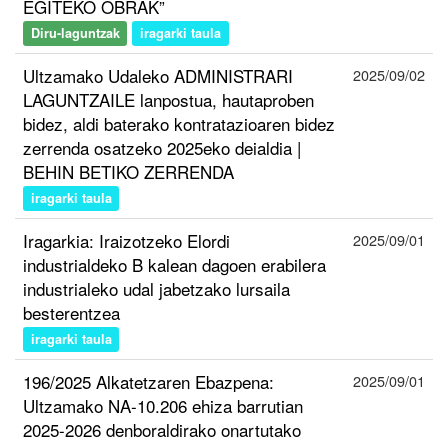
EGITEKO OBRAK”
Diru-laguntzak
iragarki taula
Ultzamako Udaleko ADMINISTRARI
2025/09/02
LAGUNTZAILE lanpostua, hautaproben
bidez, aldi baterako kontratazioaren bidez
zerrenda osatzeko 2025eko deialdia |
BEHIN BETIKO ZERRENDA
iragarki taula
Iragarkia: Iraizotzeko Elordi
2025/09/01
industrialdeko B kalean dagoen erabilera
industrialeko udal jabetzako lursaila
besterentzea
iragarki taula
196/2025 Alkatetzaren Ebazpena:
2025/09/01
Ultzamako NA-10.206 ehiza barrutian
2025-2026 denboraldirako onartutako