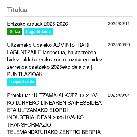
Titulua
Ehizako arauak 2025-2026
2025/09/11
Ehiza
iragarki taula
Ultzamako Udaleko ADMINISTRARI
2025/09/09
LAGUNTZAILE lanpostua, hautaproben
bidez, aldi baterako kontratazioaren bidez
zerrenda osatzeko 2025eko deialdia |
PUNTUAZIOAK
iragarki taula
Proiektua: “ULTZAMA-ALKOTZ 13.2 KV-
2025/09/04
KO LURPEKO LINEAREN SAIHESBIDEA
ETA ULTZAMAKO ELORDI
INDUSTRIALDEAN 2025 KVA-KO
TRANSFORMAZIO
TELEMANDATURAKO ZENTRO BERRIA