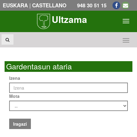
|
EUSKARA
CASTELLANO
948 30 51 15
Ultzama
Toogl
Toogl
Gardentasun ataria
Izena
Mota
Iragazi