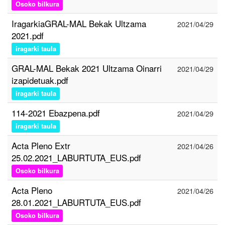
Osoko bilkura
IragarkiaGRAL-MAL Bekak Ultzama
2021/04/29
2021.pdf
iragarki taula
GRAL-MAL Bekak 2021 Ultzama Oinarri
2021/04/29
izapidetuak.pdf
iragarki taula
114-2021 Ebazpena.pdf
2021/04/29
iragarki taula
Acta Pleno Extr
2021/04/26
25.02.2021_LABURTUTA_EUS.pdf
Osoko bilkura
Acta Pleno
2021/04/26
28.01.2021_LABURTUTA_EUS.pdf
Osoko bilkura