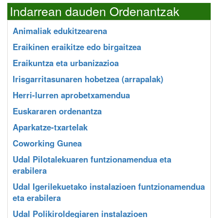
Indarrean dauden Ordenantzak
Animaliak edukitzearena
Eraikinen eraikitze edo birgaitzea
Eraikuntza eta urbanizazioa
Irisgarritasunaren hobetzea (arrapalak)
Herri-lurren aprobetxamendua
Euskararen ordenantza
Aparkatze-txartelak
Coworking Gunea
Udal Pilotalekuaren funtzionamendua eta
erabilera
Udal Igerilekuetako instalazioen funtzionamendua
eta erabilera
Udal Polikiroldegiaren instalazioen