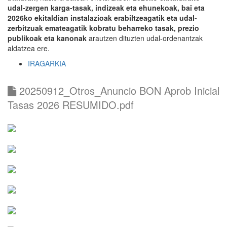
udal-zergen karga-tasak, indizeak eta ehunekoak, bai eta
2026ko ekitaldian instalazioak erabiltzeagatik eta udal-
zerbitzuak emateagatik kobratu beharreko tasak, prezio
publikoak eta kanonak
arautzen dituzten udal-ordenantzak
aldatzea ere.
IRAGARKIA
20250912_Otros_Anuncio BON Aprob Inicial
Tasas 2026 RESUMIDO.pdf