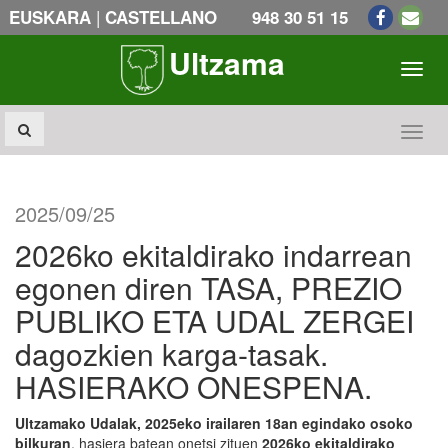
|
EUSKARA
CASTELLANO
948 30 51 15
Ultzama
Toogl
Toogl
2025/09/25
2026ko ekitaldirako indarrean
egonen diren TASA, PREZIO
PUBLIKO ETA UDAL ZERGEI
dagozkien karga-tasak.
HASIERAKO ONESPENA.
Ultzamako Udalak, 2025eko irailaren 18an egindako osoko
bilkuran
, hasiera batean onetsi zituen
2026ko ekitaldirako