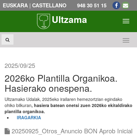
|
EUSKARA
CASTELLANO
948 30 51 15
Ultzama
Toogl
Toogl
2025/09/25
2026ko Plantilla Organikoa.
Hasierako onespena.
Ultzamako Udalak, 2025eko irailaren hemezortzian egindako
ohiko bilkuran
, hasiera batean onetsi zuen 2026ko ekitaldirako
plantilla organikoa.
IRAGARKIA
20250925_Otros_Anuncio BON Aprob Inicial