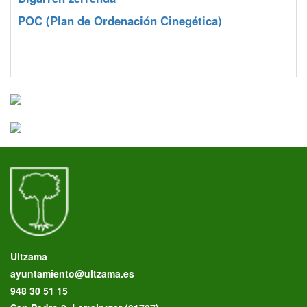
POC
(Plan de Ordenación Cinegética)
Ultzama
ayuntamiento@ultzama.es
948 30 51 15