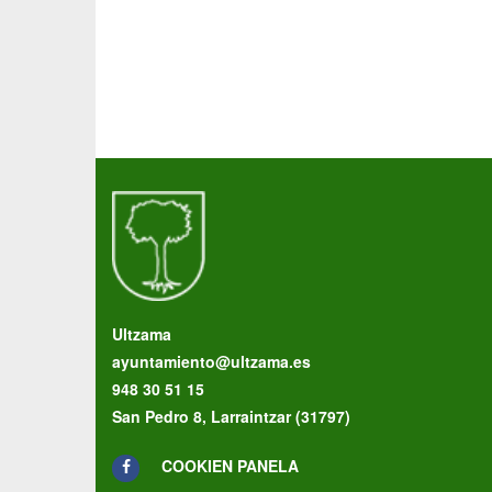
Ultzama
ayuntamiento@ultzama.es
948 30 51 15
San Pedro 8, Larraintzar (31797)
COOKIEN PANELA