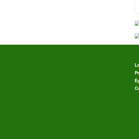
L
Pr
E
C