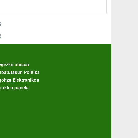
egezko abisua
ibatutasun Politika
goitza Elektronikoa
ookien panela