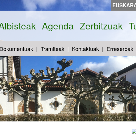
EUSKAR
Albisteak
Agenda
Zerbitzuak
T
Dokumentuak
Tramiteak
Kontaktuak
Erreserbak