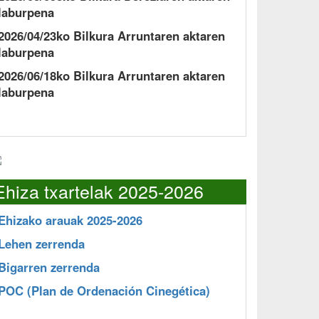
laburpena
2026/04/23ko Bilkura Arruntaren aktaren
laburpena
2026/06/18ko Bilkura Arruntaren aktaren
laburpena
Ehiza txartelak 2025-2026
Ehizako arauak 2025-2026
Lehen zerrenda
Bigarren zerrenda
POC
(Plan de Ordenación Cinegética)