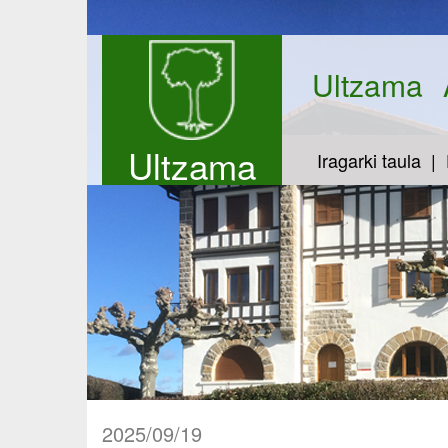
Ultzama
Ultzama
Iragarki taula
2025/09/19