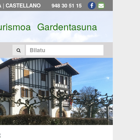
|
A
CASTELLANO
948 30 51 15
urismoa
Gardentasuna