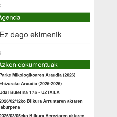
Agenda
Ez dago ekimenik
Azken dokumentuak
Parke Mikologikoaren Araudia (2026)
Ehizarako Araudia (2025-2026)
Udal Buletina 175 - UZTAILA
2026/02/12ko Bilkura Arruntaren aktaren
laburpena
2026/03/05eko Bilkura Bereziaren aktaren