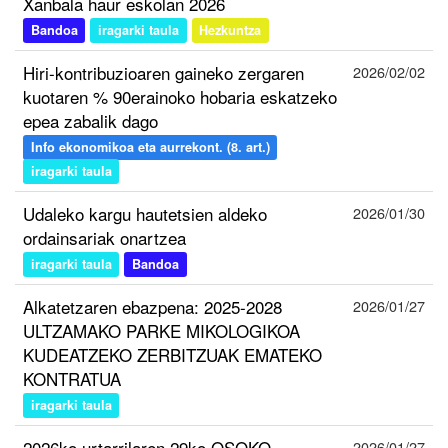
Xanbala haur eskolan 2026
Bandoa
iragarki taula
Hezkuntza
Hiri-kontribuzioaren gaineko zergaren
2026/02/02
kuotaren % 90erainoko hobaria eskatzeko
epea zabalik dago
Info ekonomikoa eta aurrekont. (8. art.)
iragarki taula
Udaleko kargu hautetsien aldeko
2026/01/30
ordainsariak onartzea
iragarki taula
Bandoa
Alkatetzaren ebazpena: 2025-2028
2026/01/27
ULTZAMAKO PARKE MIKOLOGIKOA
KUDEATZEKO ZERBITZUAK EMATEKO
KONTRATUA
iragarki taula
2026ko urtarrilaren 29ko OSOKO
2026/01/27