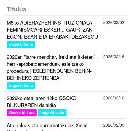
Titulua
M8ko ADIERAZPEN INSTITUZIONALA –
2026/03/02
FEMINISMOARI ESKER... GAUR IZAN,
EGON, ESAN ETA ERABAKI DEZAKEGU
iragarki taula
2026an "larre menditar, ireki eta itxietan"
2026/02/16
herri-aprobetxamenduak esleitzeko
prozedura | ESLEIPENDUNEN BEHIN-
BEHINEKO ZERRENDA
iragarki taula
2026ko otsailaren 12ko OSOKO
2026/02/10
BILKURAREN deialdia
Osoko bilkura
iragarki taula
Ate irekiak eta aurrematrikulak Xinbili
2026/02/03