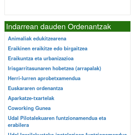
Indarrean dauden Ordenantzak
Animaliak edukitzearena
Eraikinen eraikitze edo birgaitzea
Eraikuntza eta urbanizazioa
Irisgarritasunaren hobetzea (arrapalak)
Herri-lurren aprobetxamendua
Euskararen ordenantza
Aparkatze-txartelak
Coworking Gunea
Udal Pilotalekuaren funtzionamendua eta
erabilera
Udal Igerilekuetako instalazioen funtzionamendua