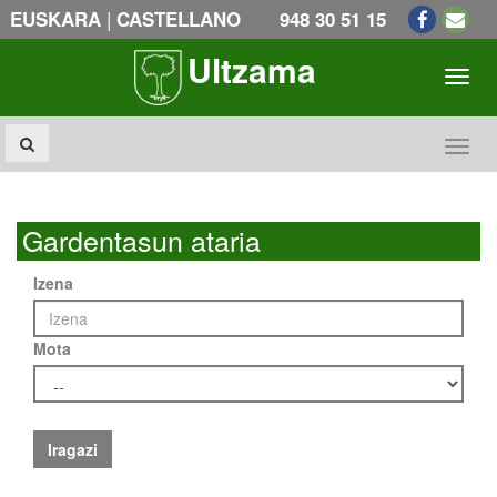
|
EUSKARA
CASTELLANO
948 30 51 15
Ultzama
Toogl
Toogl
Gardentasun ataria
Izena
Mota
Iragazi