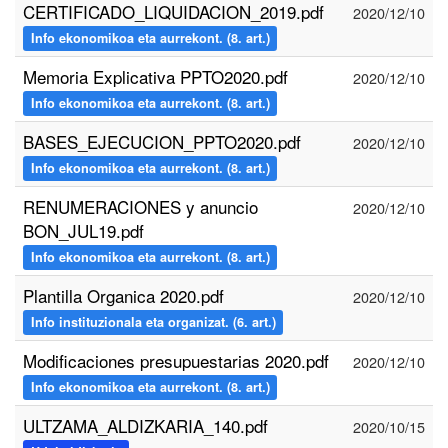
CERTIFICADO_LIQUIDACION_2019.pdf
2020/12/10
Info ekonomikoa eta aurrekont. (8. art.)
Memoria Explicativa PPTO2020.pdf
2020/12/10
Info ekonomikoa eta aurrekont. (8. art.)
BASES_EJECUCION_PPTO2020.pdf
2020/12/10
Info ekonomikoa eta aurrekont. (8. art.)
RENUMERACIONES y anuncio
2020/12/10
BON_JUL19.pdf
Info ekonomikoa eta aurrekont. (8. art.)
Plantilla Organica 2020.pdf
2020/12/10
Info instituzionala eta organizat. (6. art.)
Modificaciones presupuestarias 2020.pdf
2020/12/10
Info ekonomikoa eta aurrekont. (8. art.)
ULTZAMA_ALDIZKARIA_140.pdf
2020/10/15