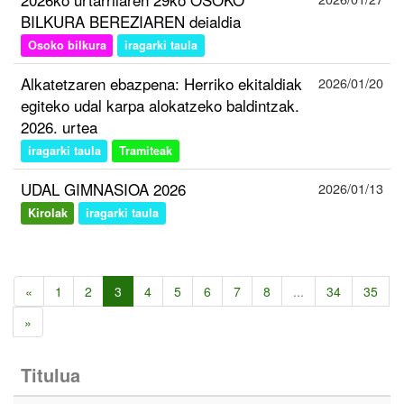
BILKURA BEREZIAREN deialdia
Osoko bilkura
iragarki taula
Alkatetzaren ebazpena: Herriko ekitaldiak
2026/01/20
egiteko udal karpa alokatzeko baldintzak.
2026. urtea
iragarki taula
Tramiteak
UDAL GIMNASIOA 2026
2026/01/13
Kirolak
iragarki taula
«
1
2
3
4
5
6
7
8
...
34
35
»
Titulua