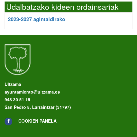
Udalbatzako kideen ordainsariak
2023-2027 agintaldirako
Ultzama
ayuntamiento@ultzama.es
948 30 51 15
San Pedro 8, Larraintzar (31797)
COOKIEN PANELA