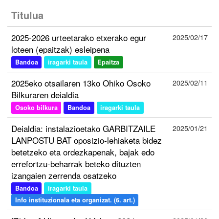
Titulua
2025-2026 urteetarako etxerako egur
2025/02/17
loteen (epaitzak) esleipena
Bandoa
iragarki taula
Epaitza
2025eko otsailaren 13ko Ohiko Osoko
2025/02/11
Bilkuraren deialdia
Osoko bilkura
Bandoa
iragarki taula
Deialdia: instalazioetako GARBITZAILE
2025/01/21
LANPOSTU BAT oposizio-lehiaketa bidez
betetzeko eta ordezkapenak, bajak edo
errefortzu-beharrak beteko dituzten
izangaien zerrenda osatzeko
Bandoa
iragarki taula
Info instituzionala eta organizat. (6. art.)