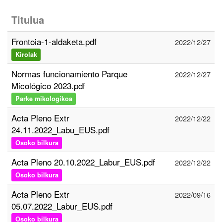
Titulua
Frontoia-1-aldaketa.pdf
2022/12/27
Kirolak
Normas funcionamiento Parque
2022/12/27
Micológico 2023.pdf
Parke mikologikoa
Acta Pleno Extr
2022/12/22
24.11.2022_Labu_EUS.pdf
Osoko bilkura
Acta Pleno 20.10.2022_Labur_EUS.pdf
2022/12/22
Osoko bilkura
Acta Pleno Extr
2022/09/16
05.07.2022_Labur_EUS.pdf
Osoko bilkura