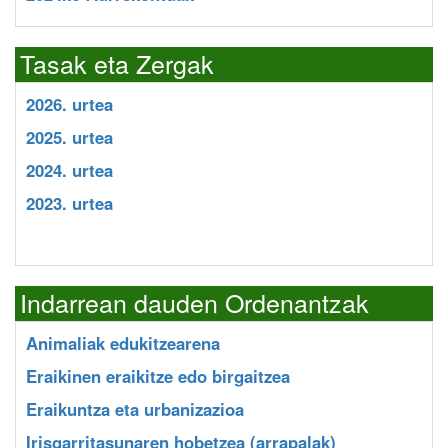
Tasak eta Zergak
2026. urtea
2025. urtea
2024. urtea
2023. urtea
Indarrean dauden Ordenantzak
Animaliak edukitzearena
Eraikinen eraikitze edo birgaitzea
Eraikuntza eta urbanizazioa
Irisgarritasunaren hobetzea (arrapalak)