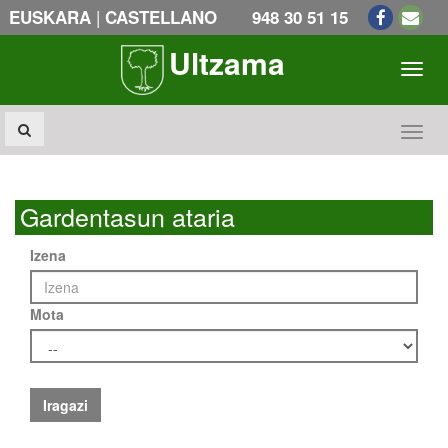
|
EUSKARA
CASTELLANO
948 30 51 15
Ultzama
Toogl
Toogl
Gardentasun ataria
Izena
Mota
Iragazi