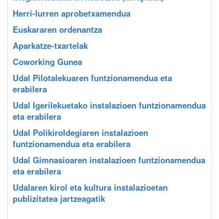
Herri-lurren aprobetxamendua
Euskararen ordenantza
Aparkatze-txartelak
Coworking Gunea
Udal Pilotalekuaren funtzionamendua eta
erabilera
Udal Igerilekuetako instalazioen funtzionamendua
eta erabilera
Udal Polikiroldegiaren instalazioen
funtzionamendua eta erabilera
Udal Gimnasioaren instalazioen funtzionamendua
eta erabilera
Udalaren kirol eta kultura instalazioetan
publizitatea jartzeagatik