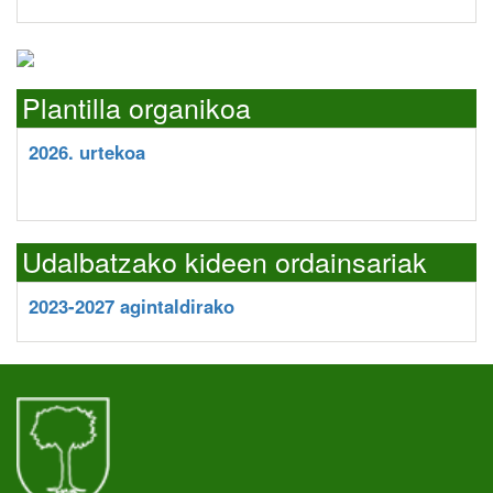
Plantilla organikoa
2026. urtekoa
Udalbatzako kideen ordainsariak
2023-2027 agintaldirako