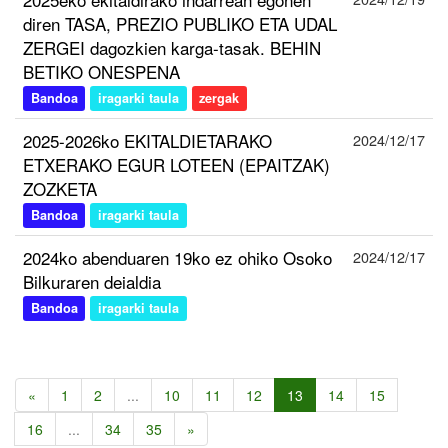
diren TASA, PREZIO PUBLIKO ETA UDAL
ZERGEI dagozkien karga-tasak. BEHIN
BETIKO ONESPENA
Bandoa
iragarki taula
zergak
2025-2026ko EKITALDIETARAKO
2024/12/17
ETXERAKO EGUR LOTEEN (EPAITZAK)
ZOZKETA
Bandoa
iragarki taula
2024ko abenduaren 19ko ez ohiko Osoko
2024/12/17
Bilkuraren deialdia
Bandoa
iragarki taula
«
1
2
...
10
11
12
13
14
15
16
...
34
35
»