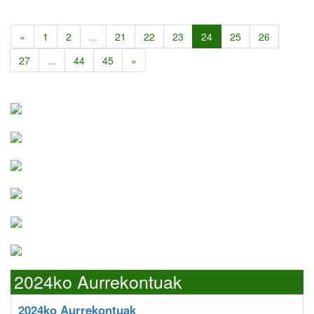
«
1
2
...
21
22
23
24
25
26
27
...
44
45
»
2024ko Aurrekontuak
2024ko Aurrekontuak