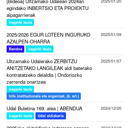
[Bideoa] Ultzamako Udalean 2024an
2025/01/20
egindako INBERTSIO ETA PROIEKTU
aipagarrienak
iragarki taula
2025/2026 EGUR LOTEEN INGURUKO
2025/01/09
AZALPEN-OHARRA
Bandoa
iragarki taula
Ultzamako Udalerako ZERBITZU
2025/01/07
ANITZETAKO LANGILEAK aldi baterako
kontratatzeko deialdia | Ondoriozko
zerrenda onartzea
iragarki taula
Info instituzionala eta organizat. (6. art.)
Udal Buletina 169. alea | ABENDUA
2024/12/20
iragarki taula
Udal aldizkaria
2025eko ekitaldirako indarrean egonen
2024/12/19