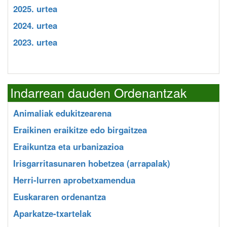
2025. urtea
2024. urtea
2023. urtea
Indarrean dauden Ordenantzak
Animaliak edukitzearena
Eraikinen eraikitze edo birgaitzea
Eraikuntza eta urbanizazioa
Irisgarritasunaren hobetzea (arrapalak)
Herri-lurren aprobetxamendua
Euskararen ordenantza
Aparkatze-txartelak