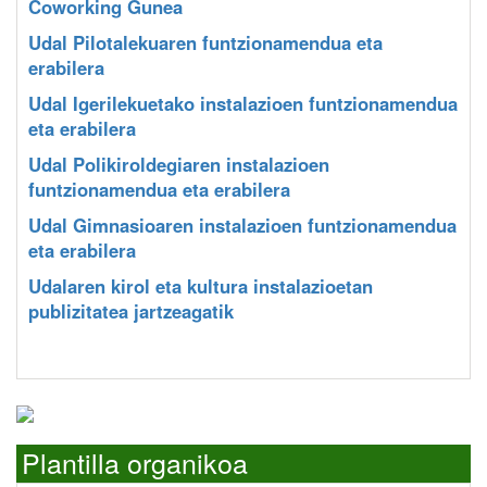
Coworking Gunea
Udal Pilotalekuaren funtzionamendua eta
erabilera
Udal Igerilekuetako instalazioen funtzionamendua
eta erabilera
Udal Polikiroldegiaren instalazioen
funtzionamendua eta erabilera
Udal Gimnasioaren instalazioen funtzionamendua
eta erabilera
Udalaren kirol eta kultura instalazioetan
publizitatea jartzeagatik
Plantilla organikoa