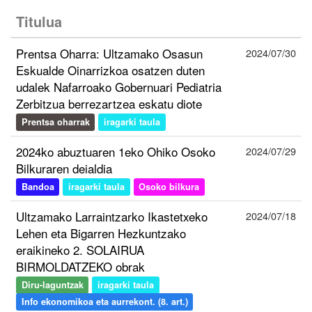
Titulua
Prentsa Oharra: Ultzamako Osasun
2024/07/30
Eskualde Oinarrizkoa osatzen duten
udalek Nafarroako Gobernuari Pediatria
Zerbitzua berrezartzea eskatu diote
Prentsa oharrak
iragarki taula
2024ko abuztuaren 1eko Ohiko Osoko
2024/07/29
Bilkuraren deialdia
Bandoa
iragarki taula
Osoko bilkura
Ultzamako Larraintzarko Ikastetxeko
2024/07/18
Lehen eta Bigarren Hezkuntzako
eraikineko 2. SOLAIRUA
BIRMOLDATZEKO obrak
Diru-laguntzak
iragarki taula
Info ekonomikoa eta aurrekont. (8. art.)