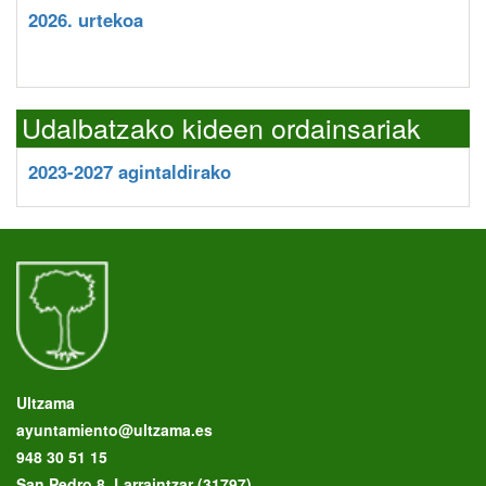
2026. urtekoa
Udalbatzako kideen ordainsariak
2023-2027 agintaldirako
Ultzama
ayuntamiento@ultzama.es
948 30 51 15
San Pedro 8, Larraintzar (31797)