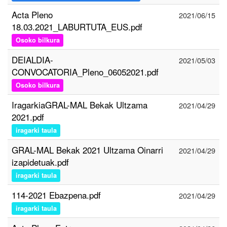
Acta Pleno
2021/06/15
18.03.2021_LABURTUTA_EUS.pdf
Osoko bilkura
DEIALDIA-
2021/05/03
CONVOCATORIA_Pleno_06052021.pdf
Osoko bilkura
IragarkiaGRAL-MAL Bekak Ultzama
2021/04/29
2021.pdf
iragarki taula
GRAL-MAL Bekak 2021 Ultzama Oinarri
2021/04/29
izapidetuak.pdf
iragarki taula
114-2021 Ebazpena.pdf
2021/04/29
iragarki taula