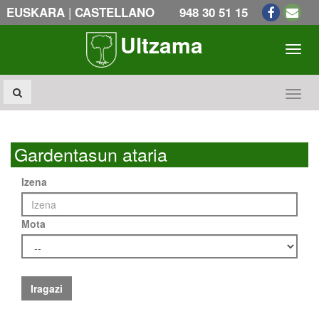
|
EUSKARA
CASTELLANO
948 30 51 15
Ultzama
Toogl
Toogl
Gardentasun ataria
Izena
Mota
Iragazi