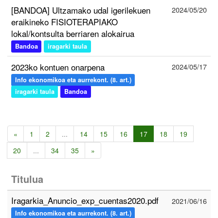
[BANDOA] Ultzamako udal igerilekuen
2024/05/20
eraikineko FISIOTERAPIAKO
lokal/kontsulta berriaren alokairua
Bandoa
iragarki taula
2023ko kontuen onarpena
2024/05/17
Info ekonomikoa eta aurrekont. (8. art.)
iragarki taula
Bandoa
«
1
2
...
14
15
16
17
18
19
20
...
34
35
»
Titulua
Iragarkia_Anuncio_exp_cuentas2020.pdf
2021/06/16
Info ekonomikoa eta aurrekont. (8. art.)