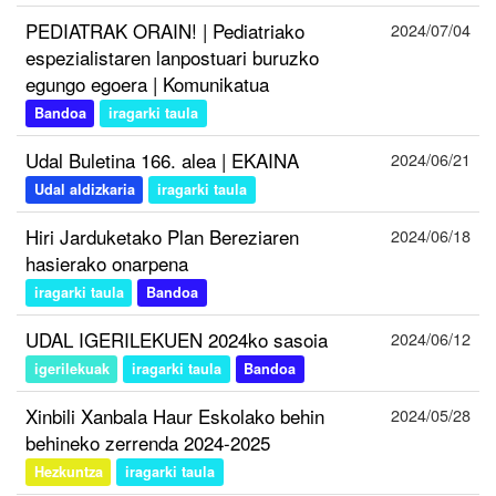
PEDIATRAK ORAIN! | Pediatriako
2024/07/04
espezialistaren lanpostuari buruzko
egungo egoera | Komunikatua
Bandoa
iragarki taula
Udal Buletina 166. alea | EKAINA
2024/06/21
Udal aldizkaria
iragarki taula
Hiri Jarduketako Plan Bereziaren
2024/06/18
hasierako onarpena
iragarki taula
Bandoa
UDAL IGERILEKUEN 2024ko sasoia
2024/06/12
igerilekuak
iragarki taula
Bandoa
Xinbili Xanbala Haur Eskolako behin
2024/05/28
behineko zerrenda 2024-2025
Hezkuntza
iragarki taula