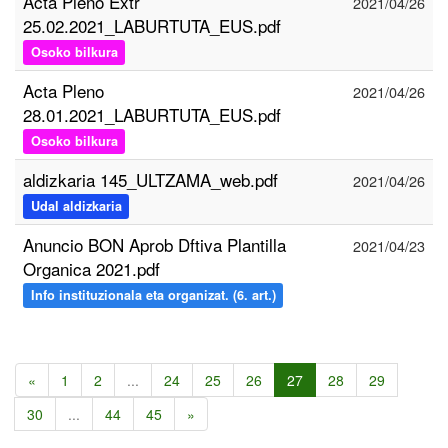
Acta Pleno Extr
2021/04/26
25.02.2021_LABURTUTA_EUS.pdf
Osoko bilkura
Acta Pleno
2021/04/26
28.01.2021_LABURTUTA_EUS.pdf
Osoko bilkura
aldizkaria 145_ULTZAMA_web.pdf
2021/04/26
Udal aldizkaria
Anuncio BON Aprob Dftiva Plantilla
2021/04/23
Organica 2021.pdf
Info instituzionala eta organizat. (6. art.)
«
1
2
...
24
25
26
27
28
29
30
...
44
45
»