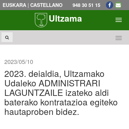
|
EUSKARA
CASTELLANO
948 30 51 15
Ultzama
Toogl
Toogl
2023/05/10
2023. deialdia, Ultzamako
Udaleko ADMINISTRARI
LAGUNTZAILE izateko aldi
baterako kontratazioa egiteko
hautaproben bidez.