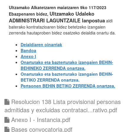
Ultzamako Alkatetzaren maiatzaren 9ko 117/2023
Ultzamako Udaleko
Ebazpenaren bidez,
ADMINISTRARI LAGUNTZAILE lanpostua
aldi
baterako kontratazioaren bidez betetzeko izangaien
zerrenda hautaproben bidez osatzeko deialdia onartu da.
Deialdiaren oi
narriak
Bandoa
Anexo I
Onartutako eta baztertutako izangaien BEHIN-
BEHINEKO ZERRENDA onartzea.
Onartutako eta baztertutako izangaien BEHIN-
BETIKO ZERRENDA onartzea.
Pertsonen BEHIN BETIKO ZERRENDA onartzea.
Resolucion 138 Lista provisional personas
admitidas y excluidas contrataci...rativo.pdf
Anexo I - Instancia.pdf
Bases convocatoria.pdf