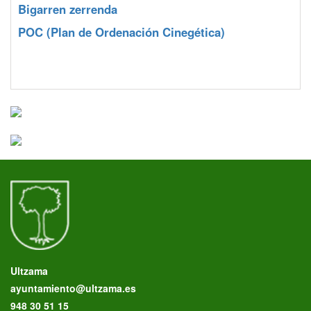
Bigarren zerrenda
POC
(Plan de Ordenación Cinegética)
Ultzama
ayuntamiento@ultzama.es
948 30 51 15