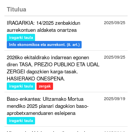
Titulua
IRAGARKIA: 14/2025 zenbakidun
2025/09/25
aurrekontuen aldaketa onartzea
iragarki taula
Info ekonomikoa eta aurrekont. (8. art.)
2026ko ekitaldirako indarrean egonen
2025/09/25
diren TASA, PREZIO PUBLIKO ETA UDAL
ZERGEI dagozkien karga-tasak.
HASIERAKO ONESPENA.
iragarki taula
zergak
Baso-enkantea: Ultzamako Mortua
2025/09/19
mendiko 2025 planari dagokion baso-
aprobetxamenduaren esleipena
iragarki taula