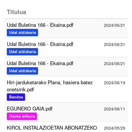
Titulua
Udal Buletina 166 - Ekaina.pdf
2024/06/21
Udal aldizkaria
Udal Buletina 166 - Ekaina.pdf
2024/06/21
Udal aldizkaria
Udal Buletina 166 - Ekaina.pdf
2024/06/21
Udal aldizkaria
Hiri-jarduketarako Plana, hasiera batez
2024/06/19
onetsirik.pdf
Bandoa
EGUNEKO GAIA.pdf
2024/06/11
Osoko bilkura
KIROL INSTALAZIOETAN ABONATZEKO
2024/05/29