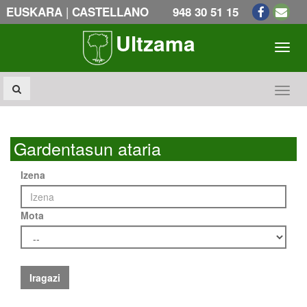
|
EUSKARA
CASTELLANO
948 30 51 15
Ultzama
Toogl
Toogl
Gardentasun ataria
Izena
Mota
Iragazi