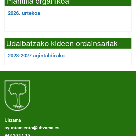
Plantilla organikoa
2026. urtekoa
Udalbatzako kideen ordainsariak
2023-2027 agintaldirako
Ultzama
ayuntamiento@ultzama.es
948 30 51 15