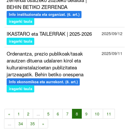
BEHIN BETIKO ZERRENDA
Info instituzionala eta organizat. (6. art.)
iragarki taula
IKASTARO eta TAILERRAK | 2025-2026
2025/09/12
iragarki taula
Ordenantza, prezio publikoak/tasak
2025/09/11
arautzen dituena udalaren kirol eta
kulturainstalazioetan publizitatea
jartzeagatik. Behin betiko onespena
Info ekonomikoa eta aurrekont. (8. art.)
iragarki taula
«
1
2
...
5
6
7
8
9
10
11
...
34
35
»