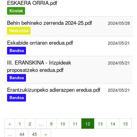
ESKAERA ORRIA.pdf
Kirolak
Behin behineko zerrenda 2024-25.pdf
2024/05/28
Hezkuntza
Eskabide orriaren eredua.pdf
2024/05/21
Bandoa
III. ERANSKINA - Irizpideak
2024/05/21
proposatzeko eredua.pdf
Bandoa
Erantzukizunpeko adierazpen eredua.pdf
2024/05/21
Bandoa
«
1
2
...
9
10
11
12
13
14
15
...
44
45
»