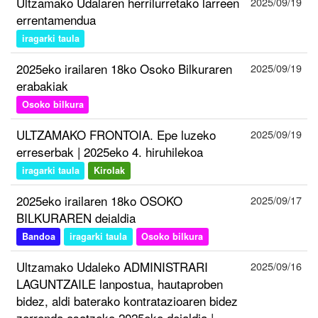
Ultzamako Udalaren herrilurretako larreen
2025/09/19
errentamendua
iragarki taula
2025eko irailaren 18ko Osoko Bilkuraren
2025/09/19
erabakiak
Osoko bilkura
ULTZAMAKO FRONTOIA. Epe luzeko
2025/09/19
erreserbak | 2025eko 4. hiruhilekoa
iragarki taula
Kirolak
2025eko irailaren 18ko OSOKO
2025/09/17
BILKURAREN deialdia
Bandoa
iragarki taula
Osoko bilkura
Ultzamako Udaleko ADMINISTRARI
2025/09/16
LAGUNTZAILE lanpostua, hautaproben
bidez, aldi baterako kontratazioaren bidez
zerrenda osatzeko 2025eko deialdia |