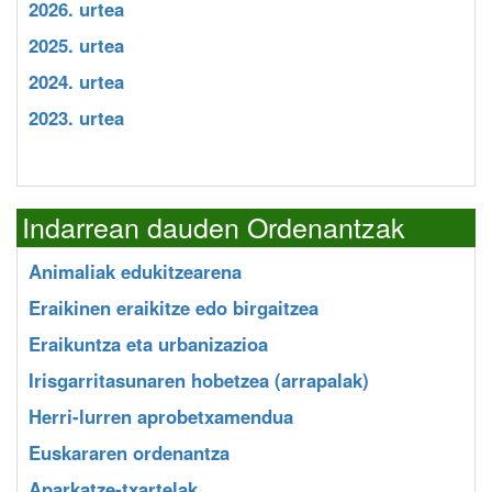
2026. urtea
2025. urtea
2024. urtea
2023. urtea
Indarrean dauden Ordenantzak
Animaliak edukitzearena
Eraikinen eraikitze edo birgaitzea
Eraikuntza eta urbanizazioa
Irisgarritasunaren hobetzea (arrapalak)
Herri-lurren aprobetxamendua
Euskararen ordenantza
Aparkatze-txartelak