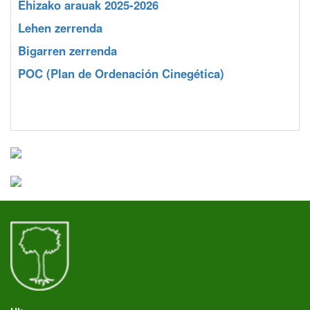
Ehizako arauak 2025-2026
Lehen zerrenda
Bigarren zerrenda
POC
(Plan de Ordenación Cinegética)