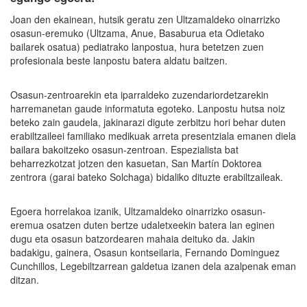
Joan den ekainean, hutsik geratu zen Ultzamaldeko oinarrizko
osasun-eremuko (Ultzama, Anue, Basaburua eta Odietako
bailarek osatua) pediatrako lanpostua, hura betetzen zuen
profesionala beste lanpostu batera aldatu baitzen.
Osasun-zentroarekin eta iparraldeko zuzendariordetzarekin
harremanetan gaude informatuta egoteko. Lanpostu hutsa noiz
beteko zain gaudela, jakinarazi digute zerbitzu hori behar duten
erabiltzaileei familiako medikuak arreta presentziala emanen diela
bailara bakoitzeko osasun-zentroan. Espezialista bat
beharrezkotzat jotzen den kasuetan, San Martín Doktorea
zentrora (garai bateko Solchaga) bidaliko dituzte erabiltzaileak.
Egoera horrelakoa izanik, Ultzamaldeko oinarrizko osasun-
eremua osatzen duten bertze udaletxeekin batera lan eginen
dugu eta osasun batzordearen mahaia deituko da. Jakin
badakigu, gainera, Osasun kontseilaria, Fernando Dominguez
Cunchillos, Legebiltzarrean galdetua izanen dela azalpenak eman
ditzan.