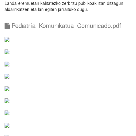
Landa-eremuetan kalitatezko zerbitzu publikoak izan ditzagun
aldarrikatzen eta lan egiten jarraituko dugu.
Pediatría_Komunikatua_Comunicado.pdf