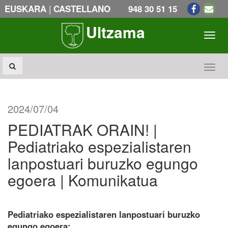
|
EUSKARA
CASTELLANO
948 30 51 15
Ultzama
Toogl
Toogl
2024/07/04
PEDIATRAK ORAIN! |
Pediatriako espezialistaren
lanpostuari buruzko egungo
egoera | Komunikatua
Pediatriako espezialistaren lanpostuari buruzko
egungo egoera: