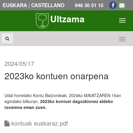
|
EUSKARA
CASTELLANO
948 30 51 15
Ultzama
Toogl
Toogl
2024/05/17
2023ko kontuen onarpena
Udal honetako Kontu Batzordeak, 2024ko MAIATZAREN 16an
egindako bilkuran,
2023ko kontuei dagozkionez aldeko
txostena eman zuen.
kontuak euskaraz.pdf