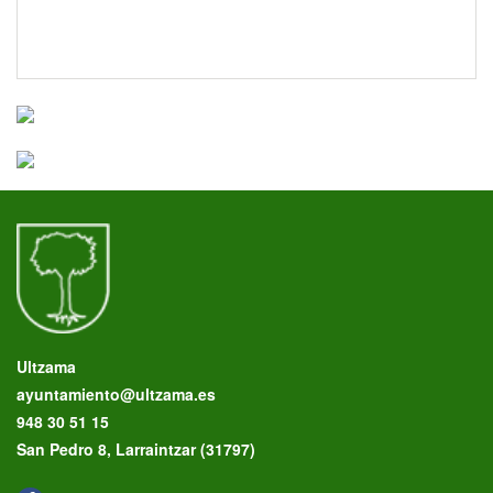
Ultzama
ayuntamiento@ultzama.es
948 30 51 15
San Pedro 8, Larraintzar (31797)