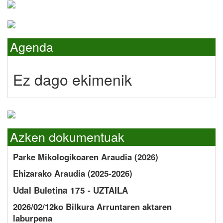
Agenda
Ez dago ekimenik
Azken dokumentuak
Parke Mikologikoaren Araudia (2026)
Ehizarako Araudia (2025-2026)
Udal Buletina 175 - UZTAILA
2026/02/12ko Bilkura Arruntaren aktaren
laburpena