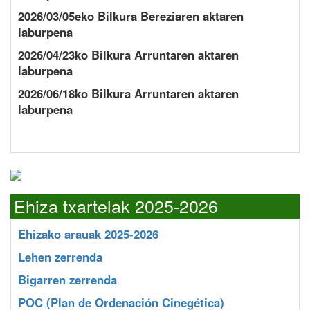
2026/03/05eko Bilkura Bereziaren aktaren
laburpena
2026/04/23ko Bilkura Arruntaren aktaren
laburpena
2026/06/18ko Bilkura Arruntaren aktaren
laburpena
Ehiza txartelak 2025-2026
Ehizako arauak 2025-2026
Lehen zerrenda
Bigarren zerrenda
POC
(Plan de Ordenación Cinegética)