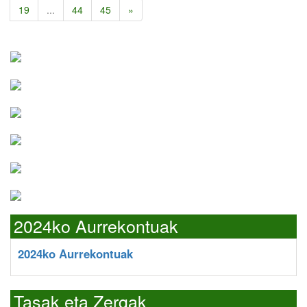
19
...
44
45
»
2024ko Aurrekontuak
2024ko Aurrekontuak
Tasak eta Zergak