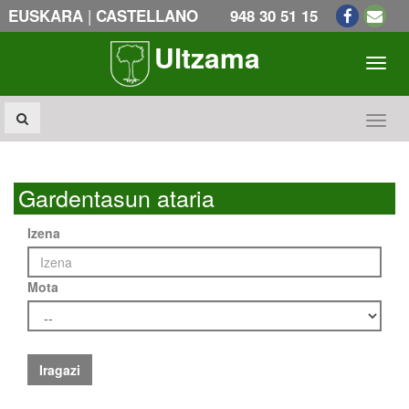
|
EUSKARA
CASTELLANO
948 30 51 15
Ultzama
Toogl
Toogl
Gardentasun ataria
Izena
Mota
Iragazi