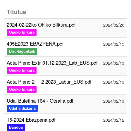
Titulua
2024-02-22ko Ohiko Bilkura.pdf
2024/02/20
Osoko bilkura
405E2023 EBAZPENA.pdf
2024/02/15
Diru-laguntzak
Acta Pleno Extr 01.12.2023_Lab_EUS.pdf
2024/02/13
Osoko bilkura
Acta Pleno 21 12 2023_Labur_EUS.pdf
2024/02/13
Osoko bilkura
Udal Buletina 164 - Otsaila.pdf
2024/02/13
Udal aldizkaria
15-2024 Ebazpena.pdf
2024/02/12
Bandoa