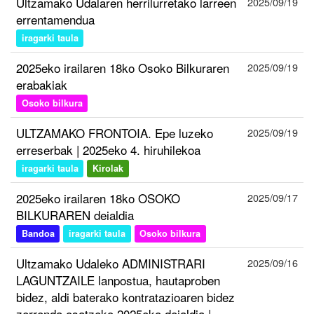
Ultzamako Udalaren herrilurretako larreen
2025/09/19
errentamendua
iragarki taula
2025eko irailaren 18ko Osoko Bilkuraren
2025/09/19
erabakiak
Osoko bilkura
ULTZAMAKO FRONTOIA. Epe luzeko
2025/09/19
erreserbak | 2025eko 4. hiruhilekoa
iragarki taula
Kirolak
2025eko irailaren 18ko OSOKO
2025/09/17
BILKURAREN deialdia
Bandoa
iragarki taula
Osoko bilkura
Ultzamako Udaleko ADMINISTRARI
2025/09/16
LAGUNTZAILE lanpostua, hautaproben
bidez, aldi baterako kontratazioaren bidez
zerrenda osatzeko 2025eko deialdia |