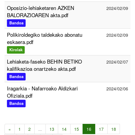
Oposizio-lehiaketaren AZKEN
2024/02/09
BALORAZIOAREN akta.pdf
Bandoa
Polikiroldegiko taldekako abonatu
2024/02/09
eskaera.pdf
Kirolak
Lehiaketa-faseko BEHIN BETIKO
2024/02/07
kalifikazioa onartzeko akta.pdf
Bandoa
Iragarkia - Nafarroako Aldizkari
2024/02/06
Ofiziala.pdf
Bandoa
«
1
2
...
13
14
15
16
17
18