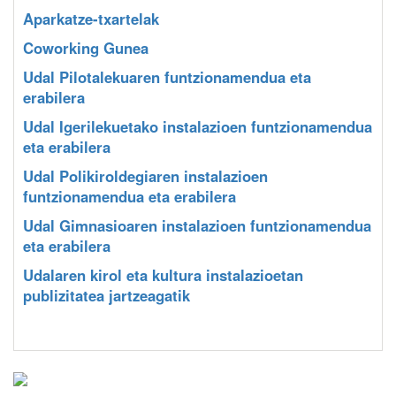
Aparkatze-txartelak
Coworking Gunea
Udal Pilotalekuaren funtzionamendua eta
erabilera
Udal Igerilekuetako instalazioen funtzionamendua
eta erabilera
Udal Polikiroldegiaren instalazioen
funtzionamendua eta erabilera
Udal Gimnasioaren instalazioen funtzionamendua
eta erabilera
Udalaren kirol eta kultura instalazioetan
publizitatea jartzeagatik