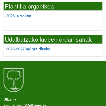
Plantilla organikoa
2026. urtekoa
Udalbatzako kideen ordainsariak
2023-2027 agintaldirako
Ultzama
ayuntamiento@ultzama.es