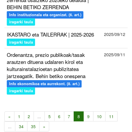
BEHIN BETIKO ZERRENDA
Info instituzionala eta organizat. (6. art.)
iragarki taula
IKASTARO eta TAILERRAK | 2025-2026
2025/09/12
iragarki taula
Ordenantza, prezio publikoak/tasak
2025/09/11
arautzen dituena udalaren kirol eta
kulturainstalazioetan publizitatea
jartzeagatik. Behin betiko onespena
Info ekonomikoa eta aurrekont. (8. art.)
iragarki taula
«
1
2
...
5
6
7
8
9
10
11
...
34
35
»