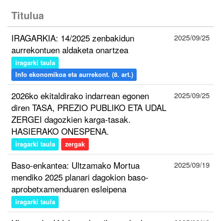
Titulua
IRAGARKIA: 14/2025 zenbakidun
2025/09/25
aurrekontuen aldaketa onartzea
iragarki taula
Info ekonomikoa eta aurrekont. (8. art.)
2026ko ekitaldirako indarrean egonen
2025/09/25
diren TASA, PREZIO PUBLIKO ETA UDAL
ZERGEI dagozkien karga-tasak.
HASIERAKO ONESPENA.
iragarki taula
zergak
Baso-enkantea: Ultzamako Mortua
2025/09/19
mendiko 2025 planari dagokion baso-
aprobetxamenduaren esleipena
iragarki taula