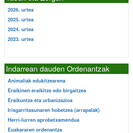
2026. urtea
2025. urtea
2024. urtea
2023. urtea
Indarrean dauden Ordenantzak
Animaliak edukitzearena
Eraikinen eraikitze edo birgaitzea
Eraikuntza eta urbanizazioa
Irisgarritasunaren hobetzea (arrapalak)
Herri-lurren aprobetxamendua
Euskararen ordenantza