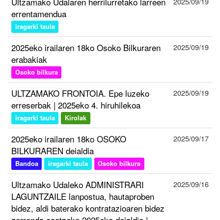
Ultzamako Udalaren herrilurretako larreen
2025/09/19
errentamendua
iragarki taula
2025eko irailaren 18ko Osoko Bilkuraren
2025/09/19
erabakiak
Osoko bilkura
ULTZAMAKO FRONTOIA. Epe luzeko
2025/09/19
erreserbak | 2025eko 4. hiruhilekoa
iragarki taula
Kirolak
2025eko irailaren 18ko OSOKO
2025/09/17
BILKURAREN deialdia
Bandoa
iragarki taula
Osoko bilkura
Ultzamako Udaleko ADMINISTRARI
2025/09/16
LAGUNTZAILE lanpostua, hautaproben
bidez, aldi baterako kontratazioaren bidez
zerrenda osatzeko 2025eko deialdia |