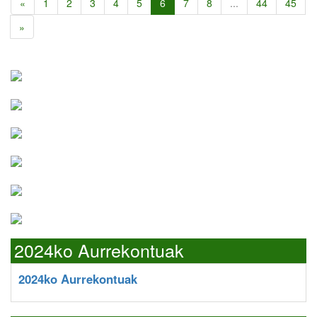
«
1
2
3
4
5
6
7
8
...
44
45
»
2024ko Aurrekontuak
2024ko Aurrekontuak