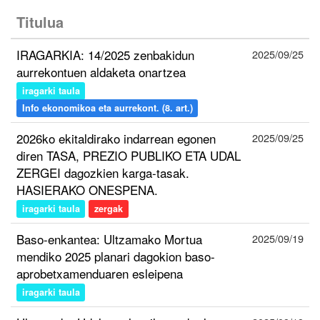
Titulua
IRAGARKIA: 14/2025 zenbakidun
2025/09/25
aurrekontuen aldaketa onartzea
iragarki taula
Info ekonomikoa eta aurrekont. (8. art.)
2026ko ekitaldirako indarrean egonen
2025/09/25
diren TASA, PREZIO PUBLIKO ETA UDAL
ZERGEI dagozkien karga-tasak.
HASIERAKO ONESPENA.
iragarki taula
zergak
Baso-enkantea: Ultzamako Mortua
2025/09/19
mendiko 2025 planari dagokion baso-
aprobetxamenduaren esleipena
iragarki taula