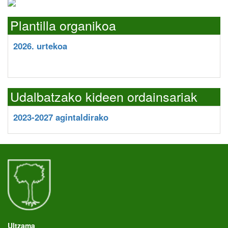
Plantilla organikoa
2026. urtekoa
Udalbatzako kideen ordainsariak
2023-2027 agintaldirako
Ultzama