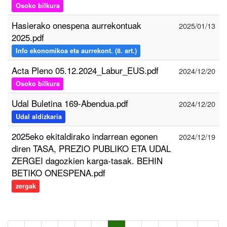
Osoko bilkura
Hasierako onespena aurrekontuak
2025/01/13
2025.pdf
Info ekonomikoa eta aurrekont. (8. art.)
Acta Pleno 05.12.2024_Labur_EUS.pdf
2024/12/20
Osoko bilkura
Udal Buletina 169-Abendua.pdf
2024/12/20
Udal aldizkaria
2025eko ekitaldirako indarrean egonen
2024/12/19
diren TASA, PREZIO PUBLIKO ETA UDAL
ZERGEI dagozkien karga-tasak. BEHIN
BETIKO ONESPENA.pdf
zergak