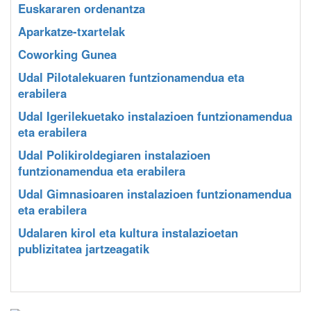
Euskararen ordenantza
Aparkatze-txartelak
Coworking Gunea
Udal Pilotalekuaren funtzionamendua eta
erabilera
Udal Igerilekuetako instalazioen funtzionamendua
eta erabilera
Udal Polikiroldegiaren instalazioen
funtzionamendua eta erabilera
Udal Gimnasioaren instalazioen funtzionamendua
eta erabilera
Udalaren kirol eta kultura instalazioetan
publizitatea jartzeagatik