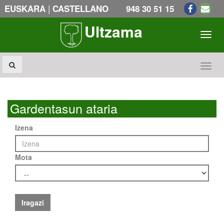
|
EUSKARA
CASTELLANO
948 30 51 15
Ultzama
Toogl
Toogl
Gardentasun ataria
Izena
Mota
Iragazi