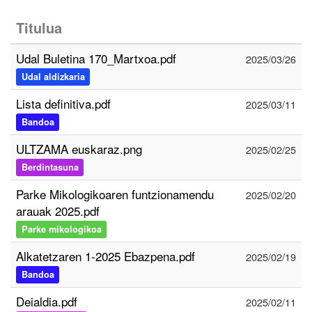
Titulua
Udal Buletina 170_Martxoa.pdf
2025/03/26
Udal aldizkaria
Lista definitiva.pdf
2025/03/11
Bandoa
ULTZAMA euskaraz.png
2025/02/25
Berdintasuna
Parke Mikologikoaren funtzionamendu
2025/02/20
arauak 2025.pdf
Parke mikologikoa
Alkatetzaren 1-2025 Ebazpena.pdf
2025/02/19
Bandoa
Deialdia.pdf
2025/02/11