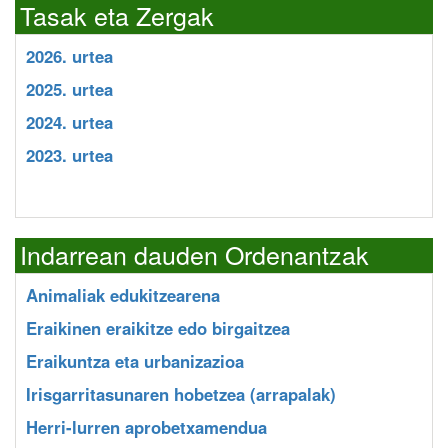
Tasak eta Zergak
2026. urtea
2025. urtea
2024. urtea
2023. urtea
Indarrean dauden Ordenantzak
Animaliak edukitzearena
Eraikinen eraikitze edo birgaitzea
Eraikuntza eta urbanizazioa
Irisgarritasunaren hobetzea (arrapalak)
Herri-lurren aprobetxamendua