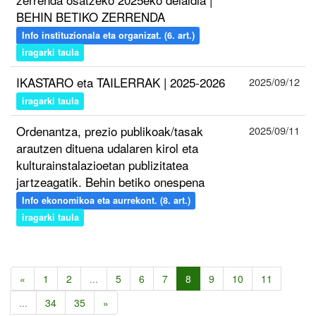
BEHIN BETIKO ZERRENDA
Info instituzionala eta organizat. (6. art.)
iragarki taula
IKASTARO eta TAILERRAK | 2025-2026
2025/09/12
iragarki taula
Ordenantza, prezio publikoak/tasak
2025/09/11
arautzen dituena udalaren kirol eta
kulturainstalazioetan publizitatea
jartzeagatik. Behin betiko onespena
Info ekonomikoa eta aurrekont. (8. art.)
iragarki taula
«
1
2
...
5
6
7
8
9
10
11
...
34
35
»