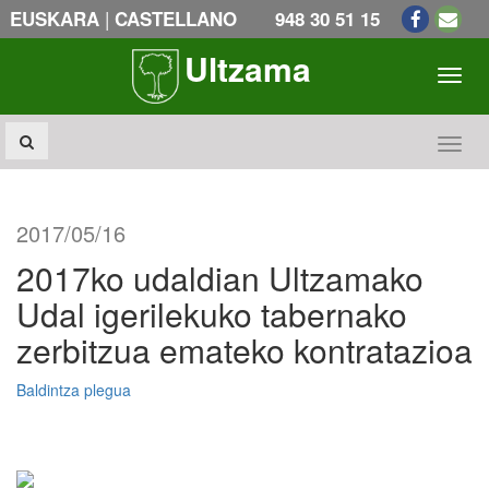
|
EUSKARA
CASTELLANO
948 30 51 15
Ultzama
Toogl
Toogl
2017/05/16
2017ko udaldian Ultzamako
Udal igerilekuko tabernako
zerbitzua emateko kontratazioa
Baldintza plegua