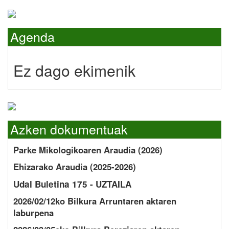
Agenda
Ez dago ekimenik
Azken dokumentuak
Parke Mikologikoaren Araudia (2026)
Ehizarako Araudia (2025-2026)
Udal Buletina 175 - UZTAILA
2026/02/12ko Bilkura Arruntaren aktaren
laburpena