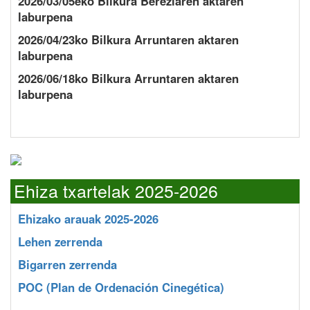
2026/03/05eko Bilkura Bereziaren aktaren
laburpena
2026/04/23ko Bilkura Arruntaren aktaren
laburpena
2026/06/18ko Bilkura Arruntaren aktaren
laburpena
Ehiza txartelak 2025-2026
Ehizako arauak 2025-2026
Lehen zerrenda
Bigarren zerrenda
POC
(Plan de Ordenación Cinegética)