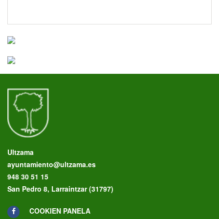
Ultzama
ayuntamiento@ultzama.es
948 30 51 15
San Pedro 8, Larraintzar (31797)
COOKIEN PANELA