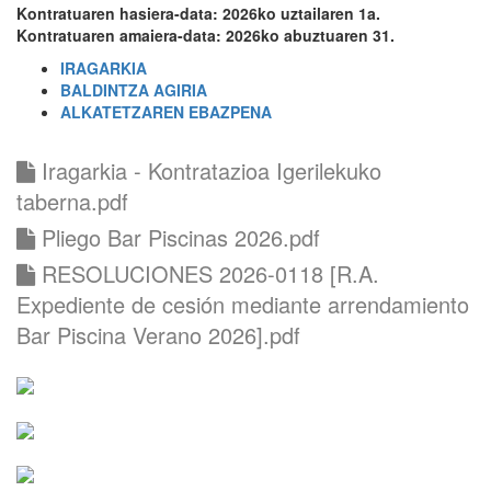
Kontratuaren hasiera-data: 2026ko uztailaren 1a.
Kontratuaren amaiera-data: 2026ko abuztuaren 31.
IRAGARKIA
BALDINTZA AGIRIA
ALKATETZAREN EBAZPENA
Iragarkia - Kontratazioa Igerilekuko
taberna.pdf
Pliego Bar Piscinas 2026.pdf
RESOLUCIONES 2026-0118 [R.A.
Expediente de cesión mediante arrendamiento
Bar Piscina Verano 2026].pdf