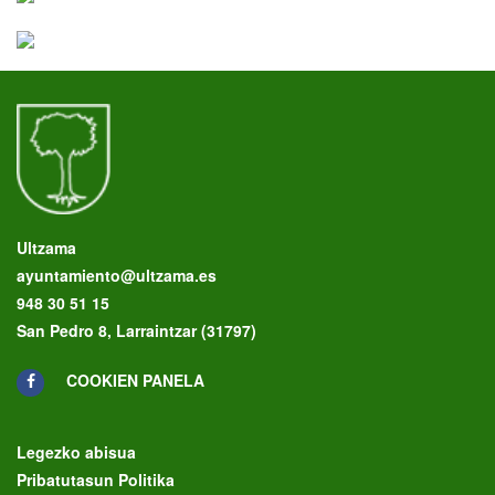
Ultzama
ayuntamiento@ultzama.es
948 30 51 15
San Pedro 8, Larraintzar (31797)
COOKIEN PANELA
Legezko abisua
Pribatutasun Politika