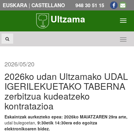
|
EUSKARA
CASTELLANO
948 30 51 15
Ultzama
Toogl
Toogl
2026/05/20
2026ko udan Ultzamako UDAL
IGERILEKUETAKO TABERNA
zerbitzua kudeatzeko
kontratazioa
Eskaintzak aurkezteko epea: 2026ko MAIATZAREN 29ra arte,
udal bulegoetan,
9:30etik 14:30era edo egoitza
elektronikoaren bidez.