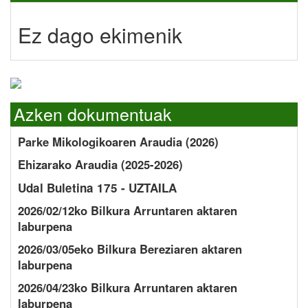
Ez dago ekimenik
Azken dokumentuak
Parke Mikologikoaren Araudia (2026)
Ehizarako Araudia (2025-2026)
Udal Buletina 175 - UZTAILA
2026/02/12ko Bilkura Arruntaren aktaren
laburpena
2026/03/05eko Bilkura Bereziaren aktaren
laburpena
2026/04/23ko Bilkura Arruntaren aktaren
laburpena