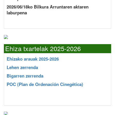
2026/06/18ko Bilkura Arruntaren aktaren
laburpena
Ehiza txartelak 2025-2026
Ehizako arauak 2025-2026
Lehen zerrenda
Bigarren zerrenda
POC
(Plan de Ordenación Cinegética)