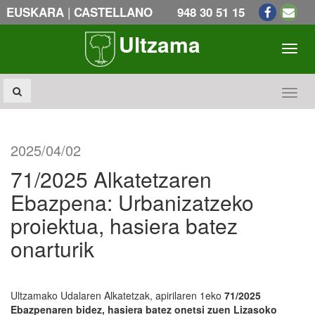
|
EUSKARA
CASTELLANO
948 30 51 15
Ultzama
Toogl
Toogl
2025/04/02
71/2025 Alkatetzaren
Ebazpena: Urbanizatzeko
proiektua, hasiera batez
onarturik
Ultzamako Udalaren Alkatetzak, apirilaren 1eko
71/2025
Ebazpenaren bidez, hasiera batez onetsi zuen Lizasoko