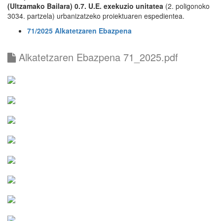
(Ultzamako Bailara) 0.7. U.E. exekuzio unitatea
(2. poligonoko
3034. partzela) urbanizatzeko proiektuaren espedientea.
71/2025 Alkatetzaren Ebazpena
Alkatetzaren Ebazpena 71_2025.pdf