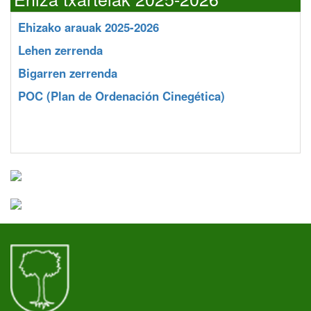
Ehizako arauak 2025-2026
Lehen zerrenda
Bigarren zerrenda
POC
(Plan de Ordenación Cinegética)