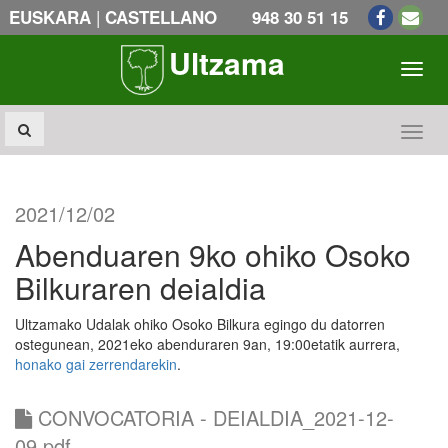
|
EUSKARA
CASTELLANO
948 30 51 15
Ultzama
Toogl
Toogl
2021/12/02
Abenduaren 9ko ohiko Osoko
Bilkuraren deialdia
Ultzamako Udalak ohiko Osoko Bilkura egingo du datorren
ostegunean, 2021eko abenduraren 9an, 19:00etatik aurrera,
honako gai zerrendarekin
.
CONVOCATORIA - DEIALDIA_2021-12-
09.pdf