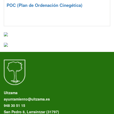
POC
(Plan de Ordenación Cinegética)
Ultzama
ayuntamiento@ultzama.es
948 30 51 15
San Pedro 8, Larraintzar (31797)