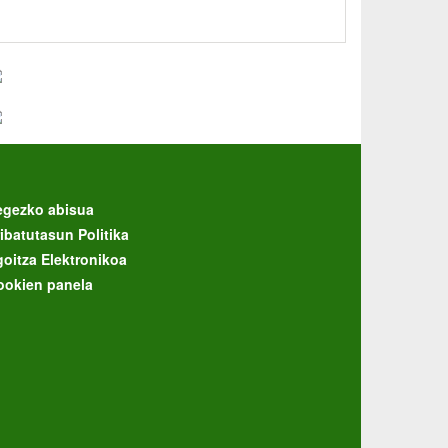
egezko abisua
ibatutasun Politika
goitza Elektronikoa
ookien panela