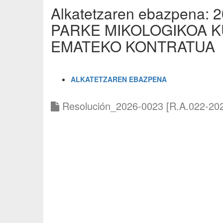
Alkatetzaren ebazpena:
PARKE MIKOLOGIKOA 
EMATEKO KONTRATUA
ALKATETZAREN EBAZPENA
Resolución_2026-0023 [R.A.022-202