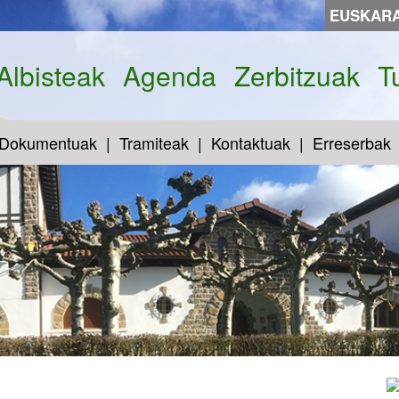
EUSKAR
Albisteak
Agenda
Zerbitzuak
T
Dokumentuak
Tramiteak
Kontaktuak
Erreserbak