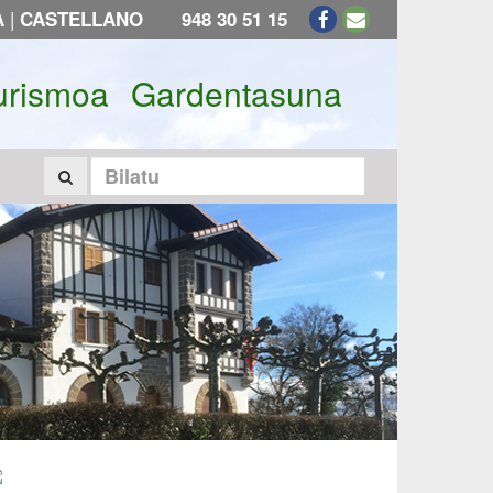
|
A
CASTELLANO
948 30 51 15
urismoa
Gardentasuna