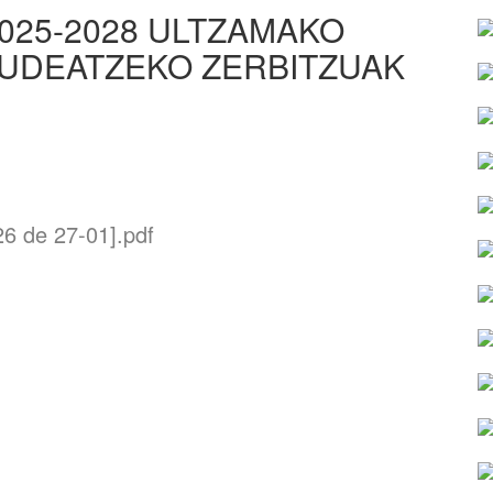
 2025-2028 ULTZAMAKO
KUDEATZEKO ZERBITZUAK
6 de 27-01].pdf