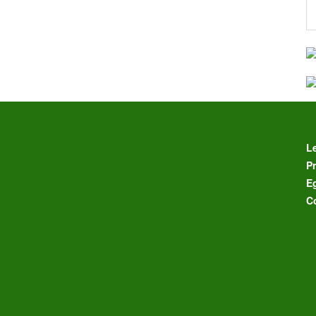
L
Pr
E
C