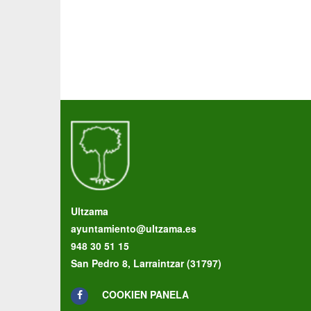
Ultzama
ayuntamiento@ultzama.es
948 30 51 15
San Pedro 8, Larraintzar (31797)
COOKIEN PANELA