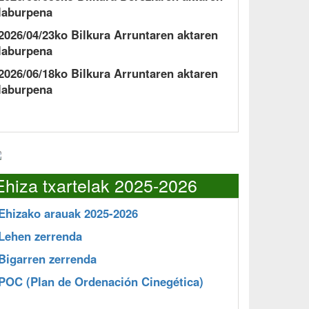
laburpena
2026/04/23ko Bilkura Arruntaren aktaren
laburpena
2026/06/18ko Bilkura Arruntaren aktaren
laburpena
Ehiza txartelak 2025-2026
Ehizako arauak 2025-2026
Lehen zerrenda
Bigarren zerrenda
POC
(Plan de Ordenación Cinegética)