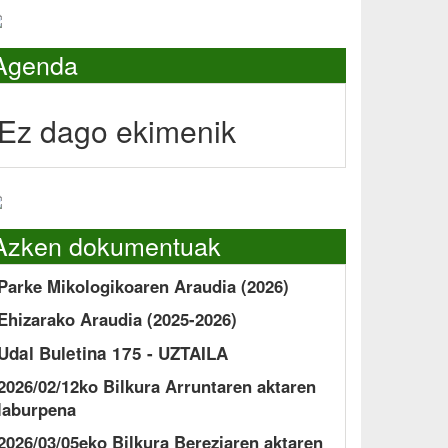
Agenda
Ez dago ekimenik
Azken dokumentuak
Parke Mikologikoaren Araudia (2026)
Ehizarako Araudia (2025-2026)
Udal Buletina 175 - UZTAILA
2026/02/12ko Bilkura Arruntaren aktaren
laburpena
2026/03/05eko Bilkura Bereziaren aktaren