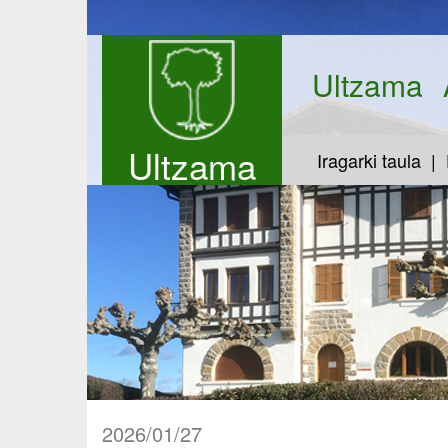
Ultzama
Ultzama
Iragarki taula
2026/01/27