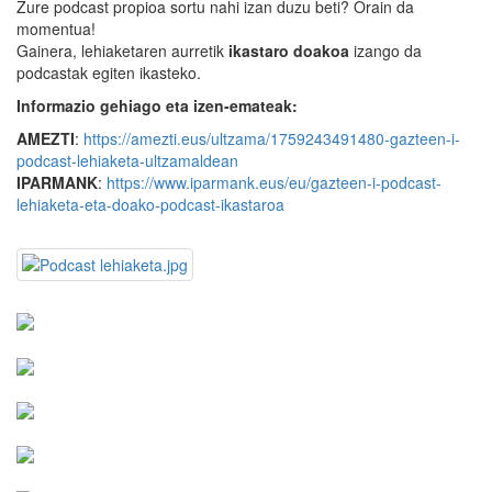
Zure podcast propioa sortu nahi izan duzu beti? Orain da
momentua!
Gainera, lehiaketaren aurretik
ikastaro doakoa
izango da
podcastak egiten ikasteko.
Informazio gehiago eta izen-emateak:
AMEZTI
:
https://amezti.eus/ultzama/1759243491480-gazteen-i-
podcast-lehiaketa-ultzamaldean
IPARMANK
:
https://www.iparmank.eus/eu/gazteen-i-podcast-
lehiaketa-eta-doako-podcast-ikastaroa