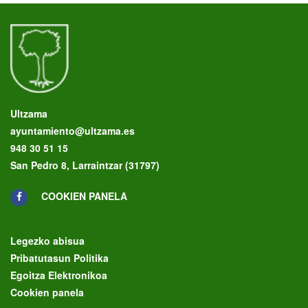
Ultzama
ayuntamiento@ultzama.es
948 30 51 15
San Pedro 8, Larraintzar (31797)
COOKIEN PANELA
Legezko abisua
Pribatutasun Politika
Egoitza Elektronikoa
Cookien panela