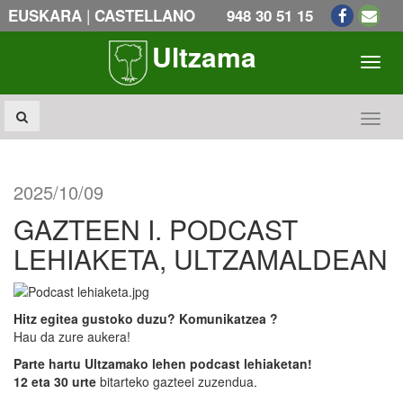
|
EUSKARA
CASTELLANO
948 30 51 15
Ultzama
Toogl
Toogl
2025/10/09
GAZTEEN I. PODCAST
LEHIAKETA, ULTZAMALDEAN
Hitz egitea gustoko duzu? Komunikatzea ?
Hau da zure aukera!
Parte hartu Ultzamako lehen podcast lehiaketan!
12 eta 30 urte
bitarteko gazteei zuzendua.