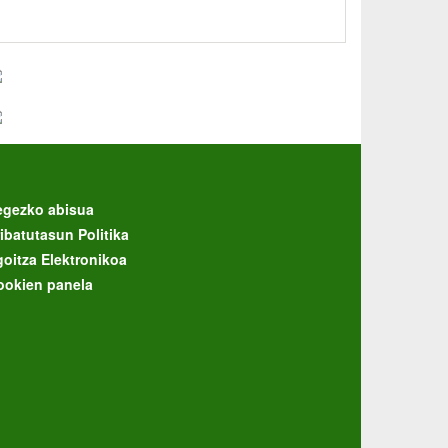
egezko abisua
ibatutasun Politika
goitza Elektronikoa
ookien panela