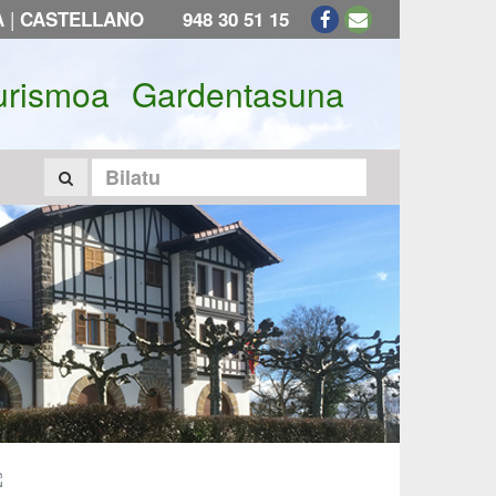
|
A
CASTELLANO
948 30 51 15
urismoa
Gardentasuna