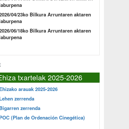
laburpena
2026/04/23ko Bilkura Arruntaren aktaren
laburpena
2026/06/18ko Bilkura Arruntaren aktaren
laburpena
Ehiza txartelak 2025-2026
Ehizako arauak 2025-2026
Lehen zerrenda
Bigarren zerrenda
POC
(Plan de Ordenación Cinegética)