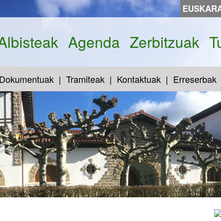
EUSKAR
Albisteak
Agenda
Zerbitzuak
T
Dokumentuak
Tramiteak
Kontaktuak
Erreserbak