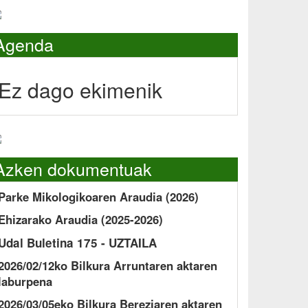
Agenda
Ez dago ekimenik
Azken dokumentuak
Parke Mikologikoaren Araudia (2026)
Ehizarako Araudia (2025-2026)
Udal Buletina 175 - UZTAILA
2026/02/12ko Bilkura Arruntaren aktaren
laburpena
2026/03/05eko Bilkura Bereziaren aktaren