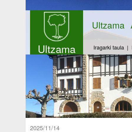
Ultzama
Ultzama
Iragarki taula
2025/11/14