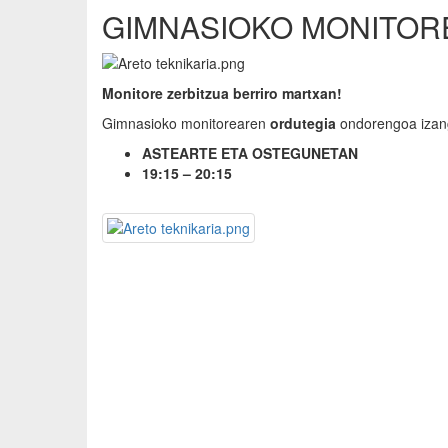
GIMNASIOKO MONITOR
Monitore zerbitzua berriro martxan!
Gimnasioko monitorearen
ordutegia
ondorengoa izan
ASTEARTE ETA OSTEGUNETAN
19:15 – 20:15