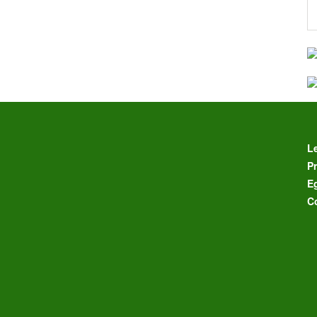
L
Pr
E
C