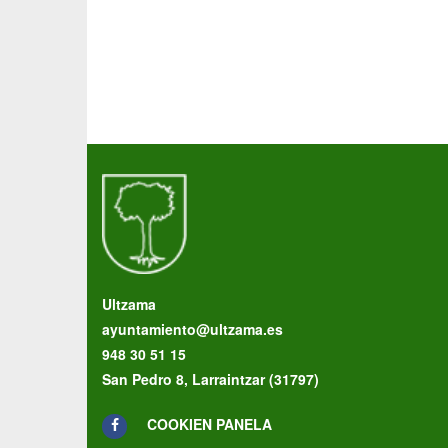
Ultzama
ayuntamiento@ultzama.es
948 30 51 15
San Pedro 8, Larraintzar (31797)
COOKIEN PANELA