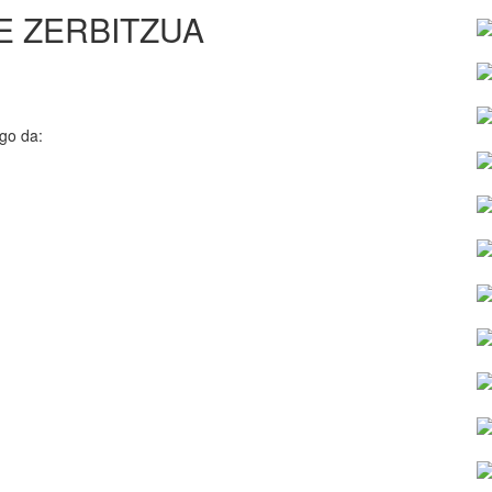
E ZERBITZUA
go da: