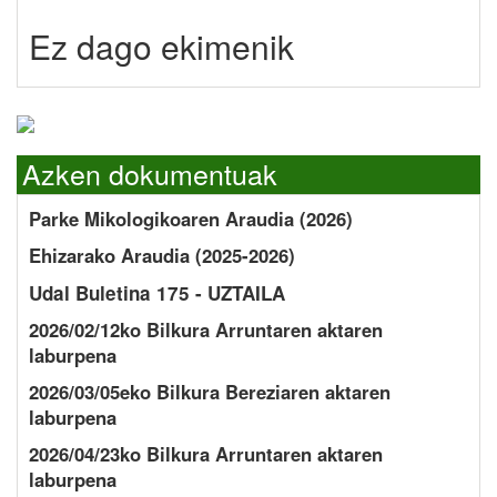
Ez dago ekimenik
Azken dokumentuak
Parke Mikologikoaren Araudia (2026)
Ehizarako Araudia (2025-2026)
Udal Buletina 175 - UZTAILA
2026/02/12ko Bilkura Arruntaren aktaren
laburpena
2026/03/05eko Bilkura Bereziaren aktaren
laburpena
2026/04/23ko Bilkura Arruntaren aktaren
laburpena