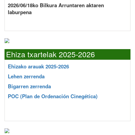
2026/06/18ko Bilkura Arruntaren aktaren
laburpena
Ehiza txartelak 2025-2026
Ehizako arauak 2025-2026
Lehen zerrenda
Bigarren zerrenda
POC
(Plan de Ordenación Cinegética)