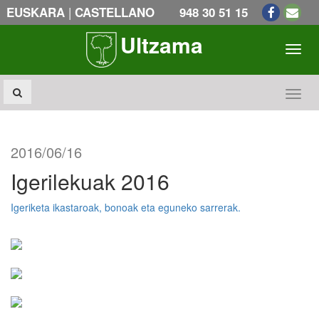
|
EUSKARA
CASTELLANO
948 30 51 15
Ultzama
Toogl
Toogl
2016/06/16
Igerilekuak 2016
Igeriketa ikastaroak, bonoak eta eguneko sarrerak.