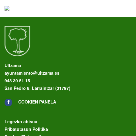
Ultzama
ayuntamiento@ultzama.es
948 30 51 15
San Pedro 8, Larraintzar (31797)
COOKIEN PANELA
Legezko abisua
Pribatutasun Politika