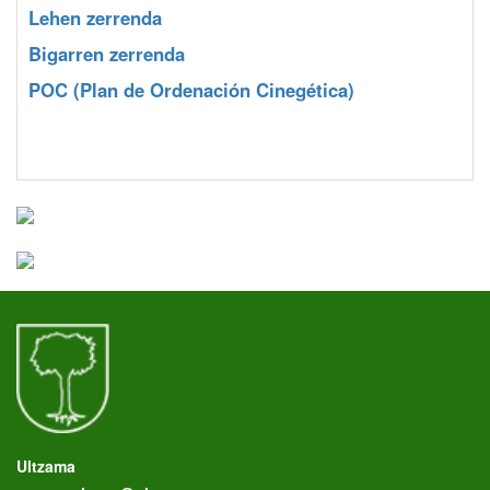
Lehen zerrenda
Bigarren zerrenda
POC
(Plan de Ordenación Cinegética)
Ultzama