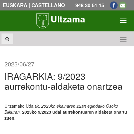
|
EUSKARA
CASTELLANO
948 30 51 15
Ultzama
Toogl
Toogl
2023/06/27
IRAGARKIA: 9/2023
aurrekontu-aldaketa onartzea
Ultzamako Udalak,
2023ko ekainaren 22an egindako Osoko
Bilkuran,
2023ko 9/2023 udal aurrekontuaren aldaketa onartu
zuen.