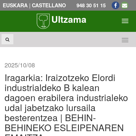
|
EUSKARA
CASTELLANO
948 30 51 15
Ultzama
Toogl
Toogl
2025/10/08
Iragarkia: Iraizotzeko Elordi
industrialdeko B kalean
dagoen erabilera industrialeko
udal jabetzako lursaila
besterentzea | BEHIN-
BEHINEKO ESLEIPENAREN