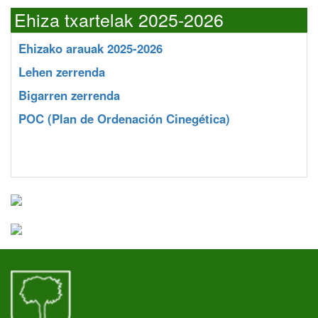
Ehiza txartelak 2025-2026
Ehizako arauak 2025-2026
Lehen zerrenda
Bigarren zerrenda
POC
(Plan de Ordenación Cinegética)