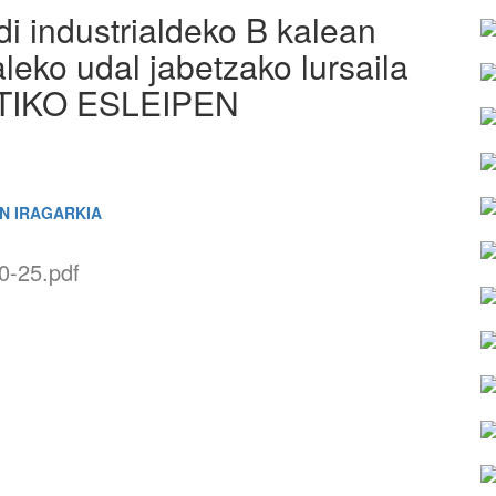
rdi industrialdeko B kalean
leko udal jabetzako lursaila
ETIKO ESLEIPEN
N IRAGARKIA
0-25.pdf