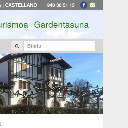
|
A
CASTELLANO
948 30 51 15
urismoa
Gardentasuna