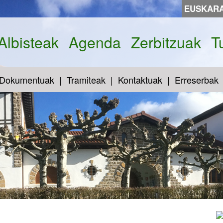
EUSKAR
Albisteak
Agenda
Zerbitzuak
T
Dokumentuak
Tramiteak
Kontaktuak
Erreserbak