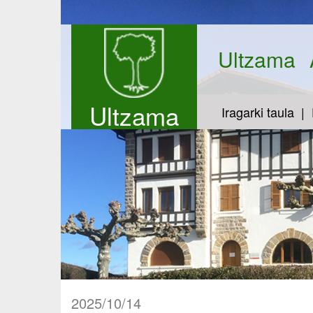
Ultzama
Ultzama
Iragarki taula
2025/10/14