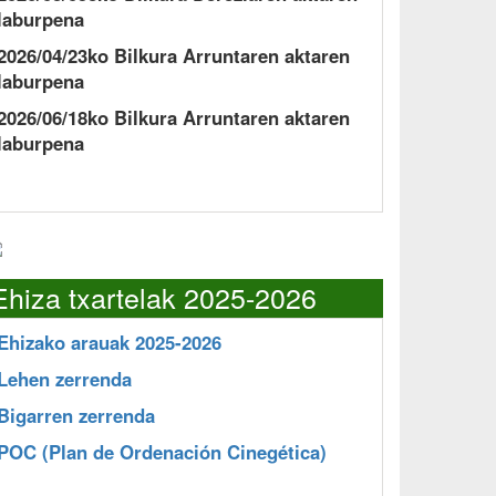
laburpena
2026/04/23ko Bilkura Arruntaren aktaren
laburpena
2026/06/18ko Bilkura Arruntaren aktaren
laburpena
Ehiza txartelak 2025-2026
Ehizako arauak 2025-2026
Lehen zerrenda
Bigarren zerrenda
POC
(Plan de Ordenación Cinegética)