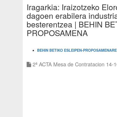
Iragarkia: Iraizotzeko Elo
dagoen erabilera industria
besterentzea | BEHIN B
PROPOSAMENA
BEHIN BETIKO ESLEIPEN-PROPOSAMENARE
2ª ACTA Mesa de Contratacion 14-1