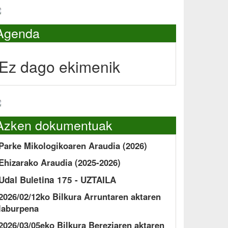
Agenda
Ez dago ekimenik
Azken dokumentuak
Parke Mikologikoaren Araudia (2026)
Ehizarako Araudia (2025-2026)
Udal Buletina 175 - UZTAILA
2026/02/12ko Bilkura Arruntaren aktaren
laburpena
2026/03/05eko Bilkura Bereziaren aktaren