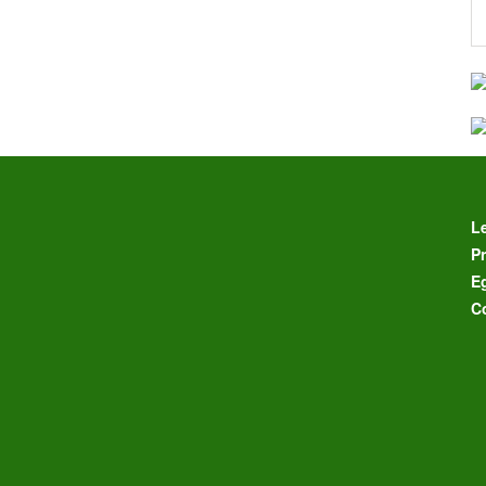
L
Pr
E
C