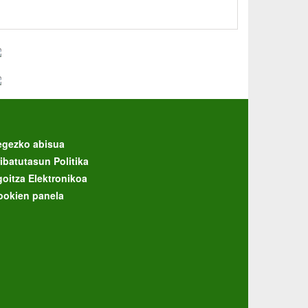
egezko abisua
ibatutasun Politika
goitza Elektronikoa
ookien panela