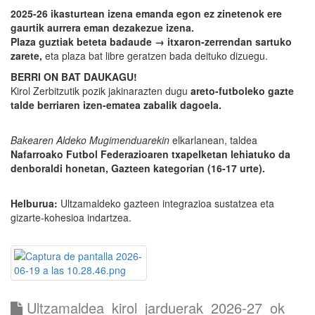
2025-26 ikasturtean izena emanda egon ez zinetenok ere
gaurtik aurrera eman dezakezue izena.
Plaza guztiak beteta badaude → itxaron-zerrendan sartuko
zarete,
eta plaza bat libre geratzen bada deituko dizuegu.
BERRI ON BAT DAUKAGU!
Kirol Zerbitzutik pozik jakinarazten dugu
areto-futboleko gazte
talde berriaren izen-ematea zabalik dagoela.
Bakearen Aldeko Mugimenduarekin
elkarlanean, taldea
Nafarroako Futbol Federazioaren txapelketan lehiatuko da
denboraldi honetan, Gazteen kategorian (16-17 urte).
Helburua:
Ultzamaldeko gazteen integrazioa sustatzea eta
gizarte-kohesioa indartzea.
Ultzamaldea_kirol_jarduerak_2026-27_ok