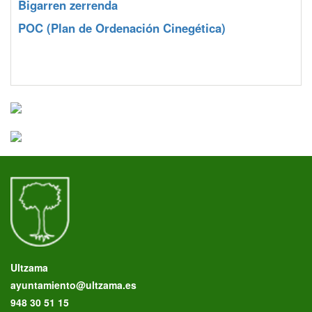
Bigarren zerrenda
POC
(Plan de Ordenación Cinegética)
Ultzama
ayuntamiento@ultzama.es
948 30 51 15