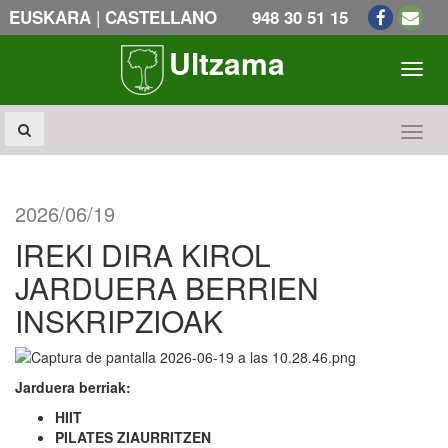
|
EUSKARA
CASTELLANO
948 30 51 15
Ultzama
Toogl
Toogl
2026/06/19
IREKI DIRA KIROL
JARDUERA BERRIEN
INSKRIPZIOAK
Jarduera berriak:
HIIT
PILATES ZIAURRITZEN