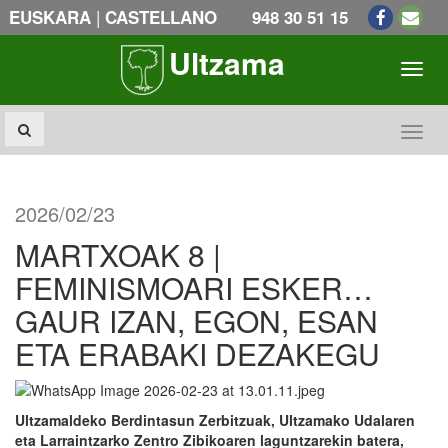
|
EUSKARA
CASTELLANO
948 30 51 15
Ultzama
Toogl
Toogl
2026/02/23
MARTXOAK 8 |
FEMINISMOARI ESKER…
GAUR IZAN, EGON, ESAN
ETA ERABAKI DEZAKEGU
Ultzamaldeko Berdintasun Zerbitzuak, Ultzamako Udalaren
eta Larraintzarko Zentro Zibikoaren laguntzarekin batera,