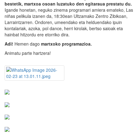
bestetik, martxoa osoan luzatuko den egitaraua prestatu du.
Igande honetan, neguko zinema programari amiera emateko, Las
niñas pelikula izanen da, 18:30ean Ultzamako Zentro Zibikoan,
Larraintzarren. Ondoren, umeendako eta helduendako ipuin
kontalariak, azoka, pol dance, herri kirolak, bertso saioak eta
hainbat hitzordu ere etorriko dira.
Adi!
Hemen dago
martxoko programazioa.
Animatu parte hartzera!