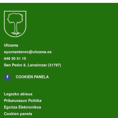
Ultzama
ayuntamiento@ultzama.es
948 30 51 15
San Pedro 8, Larraintzar (31797)
COOKIEN PANELA
Legezko abisua
Pribatutasun Politika
Egoitza Elektronikoa
Cookien panela