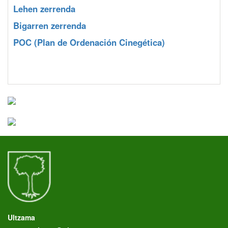
Lehen zerrenda
Bigarren zerrenda
POC
(Plan de Ordenación Cinegética)
Ultzama