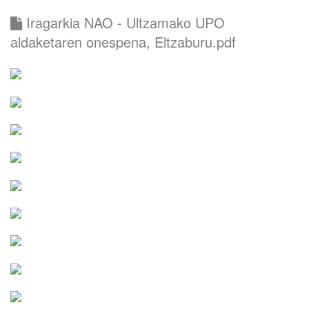
Iragarkia NAO - Ultzamako UPO
aldaketaren onespena, Eltzaburu.pdf