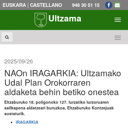
|
EUSKARA
CASTELLANO
948 30 51 15
Ultzama
Toogl
Toogl
2025/09/26
NAOn IRAGARKIA: Ultzamako
Udal Plan Orokorraren
aldaketa behin betiko onestea
Eltzaburuko 18. poligonoko 127. lurzatiko lurzoruaren
sailkapena aldatzeari buruzkoa, Eltzaburuko Kontzejuak
sustaturik.
IRAGARKIA