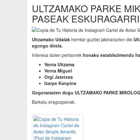
ULTZAMAKO PARKE MI
PASEAK ESKURAGARRI
Ultzamako Udalak
herritar guztiei jakinarazten die
Ul
egongo direla.
Interesa duten pertsonek
honako establezimendu hau
Venta Ultzama
Venta Miguel
Orgi Jatetxea
Izarpe Kanpina
Gogorarazten dugu ULTZAMAKO PARKE MIKOLO
Barkatu eragozpenak.