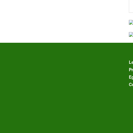
L
Pr
E
C