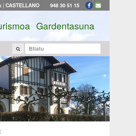
|
A
CASTELLANO
948 30 51 15
urismoa
Gardentasuna