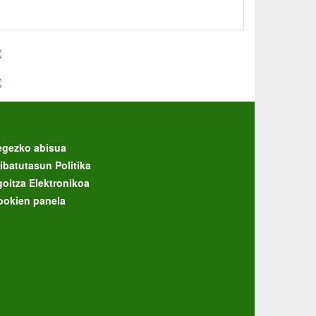
egezko abisua
ibatutasun Politika
goitza Elektronikoa
ookien panela