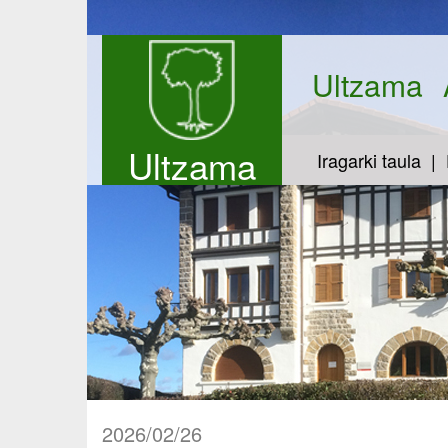
Ultzama
Ultzama
Iragarki taula
2026/02/26