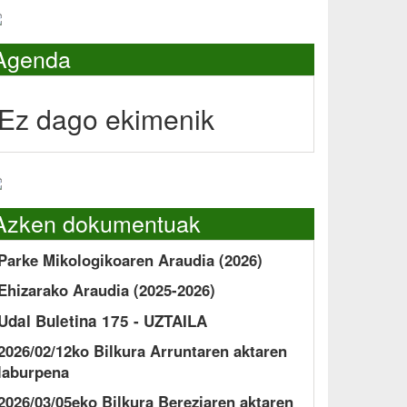
Agenda
Ez dago ekimenik
Azken dokumentuak
Parke Mikologikoaren Araudia (2026)
Ehizarako Araudia (2025-2026)
Udal Buletina 175 - UZTAILA
2026/02/12ko Bilkura Arruntaren aktaren
laburpena
2026/03/05eko Bilkura Bereziaren aktaren