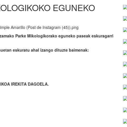
KOLOGIKOKO EGUNEKO
tzamako Parke Mikologikorako eguneko paseak eskuragarri
etan eskuratu ahal izango dituzte baimenak:
GIKOA IREKITA DAGOELA.