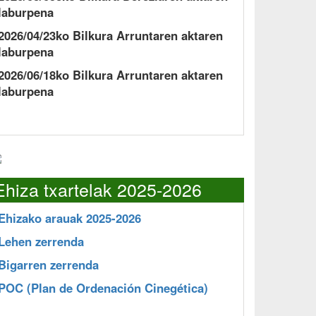
laburpena
2026/04/23ko Bilkura Arruntaren aktaren
laburpena
2026/06/18ko Bilkura Arruntaren aktaren
laburpena
Ehiza txartelak 2025-2026
Ehizako arauak 2025-2026
Lehen zerrenda
Bigarren zerrenda
POC
(Plan de Ordenación Cinegética)