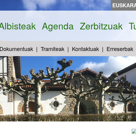
EUSKAR
Albisteak
Agenda
Zerbitzuak
T
Dokumentuak
Tramiteak
Kontaktuak
Erreserbak