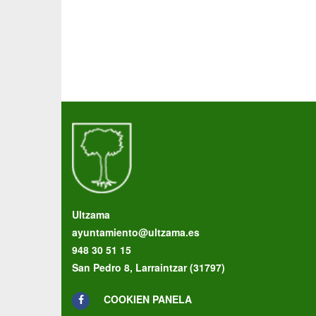
Ultzama
ayuntamiento@ultzama.es
948 30 51 15
San Pedro 8, Larraintzar (31797)
COOKIEN PANELA