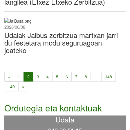
langilea (Etxez Etxeko Zerbitzua)
2026/06/08
Udalak Jaibus zerbitzua martxan jarri
du festetara modu seguruagoan
joateko
«
1
2
3
4
5
6
7
8
...
148
149
»
Ordutegia eta kontaktuak
Udala