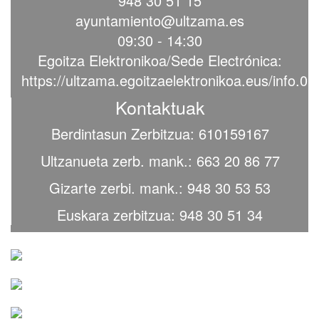
948 30 51 15
ayuntamiento@ultzama.es
09:30 - 14:30
Egoitza Elektronikoa/Sede Electrónica:
https://ultzama.egoitzaelektronikoa.eus/info.0
Kontaktuak
Berdintasun Zerbitzua: 610159167
Ultzanueta zerb. mank.: 663 20 86 77
Gizarte zerbi. mank.: 948 30 53 53
Euskara zerbitzua: 948 30 51 34