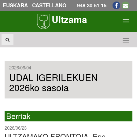
|
EUSKARA
CASTELLANO
948 30 51 15
Ultzama
Toogl
Toogl
2026/06/04
UDAL IGERILEKUEN
2026ko sasoia
Berriak
2026/06/23
ULTZAMAKO FRONTOIA. Epe