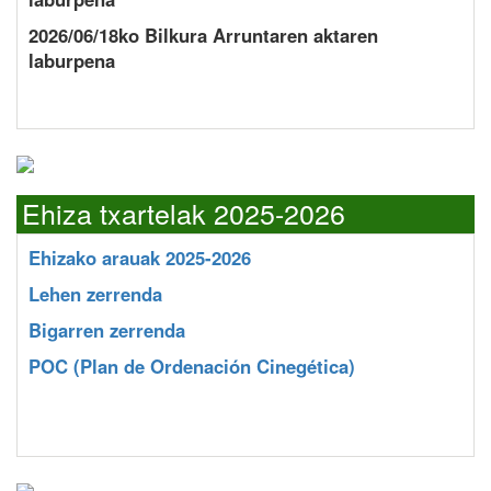
2026/06/18ko Bilkura Arruntaren aktaren
laburpena
Ehiza txartelak 2025-2026
Ehizako arauak 2025-2026
Lehen zerrenda
Bigarren zerrenda
POC
(Plan de Ordenación Cinegética)