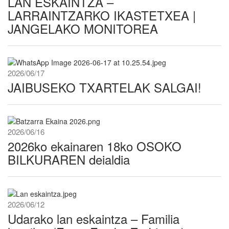
LAN ESKAINTZA –
LARRAINTZARKO IKASTETXEA |
JANGELAKO MONITOREA
2026/06/17
JAIBUSEKO TXARTELAK SALGAI!
2026/06/16
2026ko ekainaren 18ko OSOKO
BILKURAREN deialdia
2026/06/12
Udarako lan eskaintza – Familia