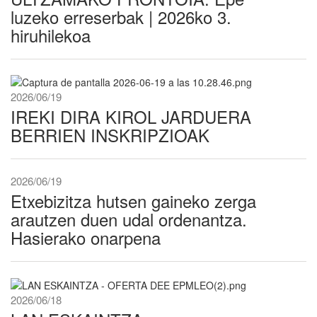
luzeko erreserbak | 2026ko 3.
hiruhilekoa
2026/06/19
IREKI DIRA KIROL JARDUERA
BERRIEN INSKRIPZIOAK
2026/06/19
Etxebizitza hutsen gaineko zerga
arautzen duen udal ordenantza.
Hasierako onarpena
2026/06/18