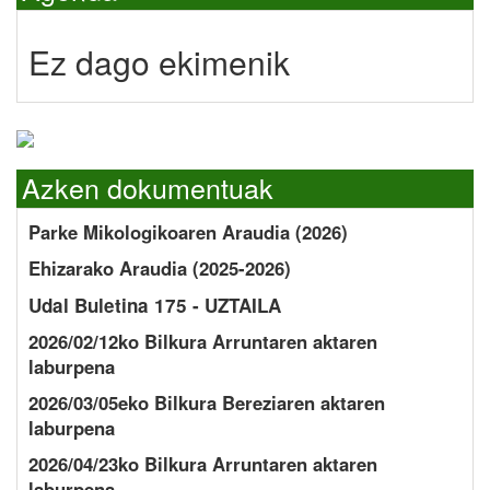
Ez dago ekimenik
Azken dokumentuak
Parke Mikologikoaren Araudia (2026)
Ehizarako Araudia (2025-2026)
Udal Buletina 175 - UZTAILA
2026/02/12ko Bilkura Arruntaren aktaren
laburpena
2026/03/05eko Bilkura Bereziaren aktaren
laburpena
2026/04/23ko Bilkura Arruntaren aktaren
laburpena