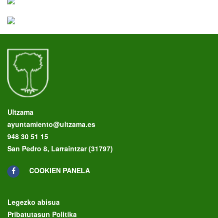
Ultzama
ayuntamiento@ultzama.es
948 30 51 15
San Pedro 8, Larraintzar (31797)
COOKIEN PANELA
Legezko abisua
Pribatutasun Politika