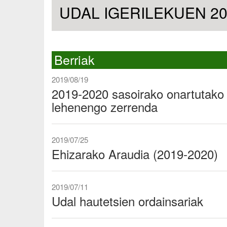
UDAL IGERILEKUEN 202
Berriak
2019/08/19
2019-2020 sasoirako onartutako 
lehenengo zerrenda
2019/07/25
Ehizarako Araudia (2019-2020)
2019/07/11
Udal hautetsien ordainsariak