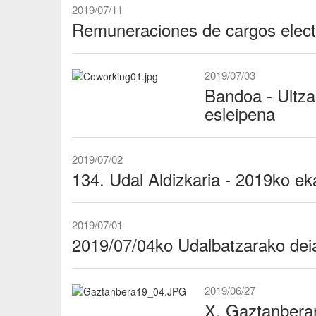
2019/07/11
Remuneraciones de cargos elec
2019/07/03
Bandoa - Ultz
esleipena
2019/07/02
134. Udal Aldizkaria - 2019ko ek
2019/07/01
2019/07/04ko Udalbatzarako deia
2019/06/27
X. Gaztanbera