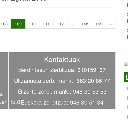
108
109
110
111
112
...
148
149
»
Kontaktuak
Berdintasun Zerbitzua: 610159167
Ultzanueta zerb. mank.: 663 20 86 77
Gizarte zerbi. mank.: 948 30 53 53
a:
us/info.0
Euskara zerbitzua: 948 30 51 34