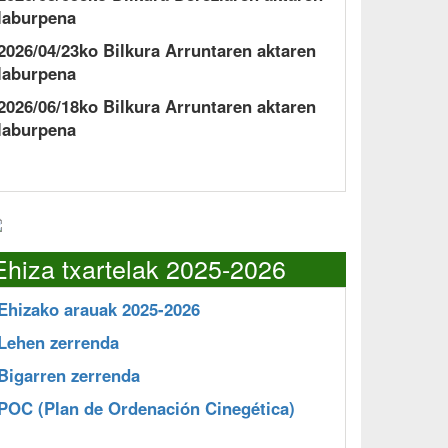
laburpena
2026/04/23ko Bilkura Arruntaren aktaren
laburpena
2026/06/18ko Bilkura Arruntaren aktaren
laburpena
Ehiza txartelak 2025-2026
Ehizako arauak 2025-2026
Lehen zerrenda
Bigarren zerrenda
POC
(Plan de Ordenación Cinegética)