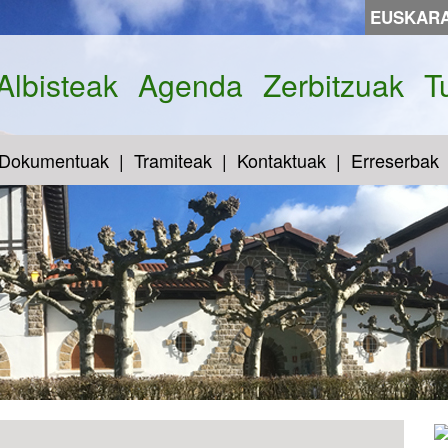
EUSKAR
Albisteak
Agenda
Zerbitzuak
T
Dokumentuak
Tramiteak
Kontaktuak
Erreserbak