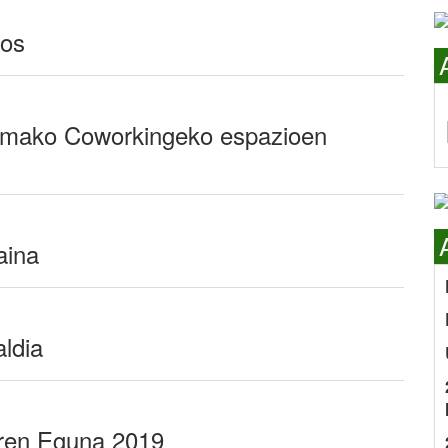
tos
amako Coworkingeko espazioen
aina
ldia
ren Eguna 2019