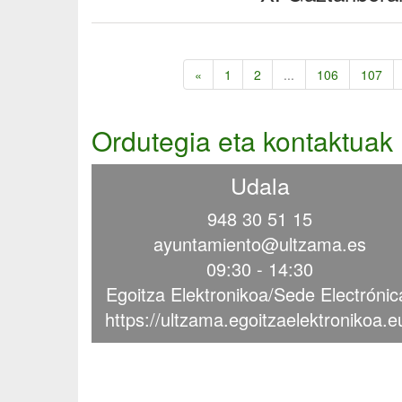
«
1
2
...
106
107
Ordutegia eta kontaktuak
Udala
948 30 51 15
ayuntamiento@ultzama.es
09:30 - 14:30
Egoitza Elektronikoa/Sede Electrónic
https://ultzama.egoitzaelektronikoa.e