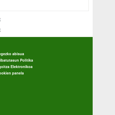
egezko abisua
ibatutasun Politika
goitza Elektronikoa
ookien panela