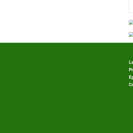
L
Pr
E
C