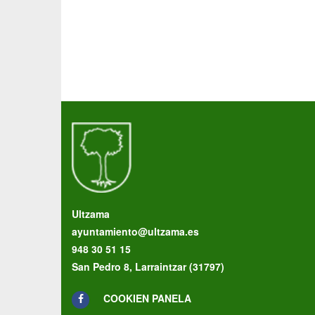
Ultzama
ayuntamiento@ultzama.es
948 30 51 15
San Pedro 8, Larraintzar (31797)
COOKIEN PANELA