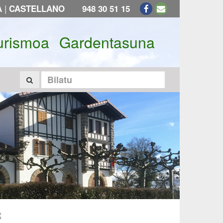
|
A
CASTELLANO
948 30 51 15
urismoa
Gardentasuna