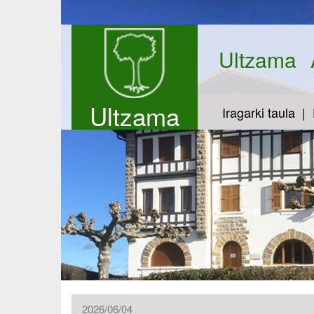
Ultzama
Ultzama
Iragarki taula
2026/06/04