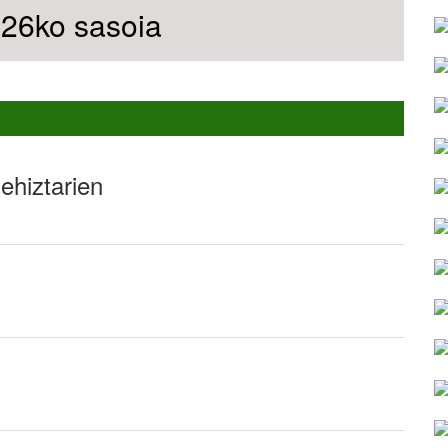
6ko sasoia
ehiztarien