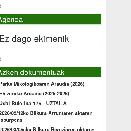
Agenda
Ez dago ekimenik
Azken dokumentuak
Parke Mikologikoaren Araudia (2026)
Ehizarako Araudia (2025-2026)
Udal Buletina 175 - UZTAILA
2026/02/12ko Bilkura Arruntaren aktaren
laburpena
2026/03/05eko Bilkura Bereziaren aktaren