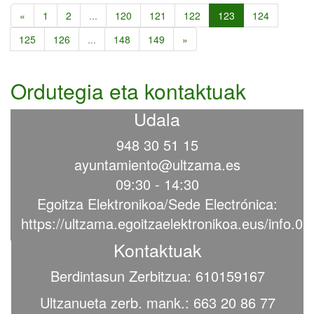
«
1
2
...
120
121
122
123
124
125
126
...
148
149
»
Ordutegia eta kontaktuak
Udala
948 30 51 15
ayuntamiento@ultzama.es
09:30 - 14:30
Egoitza Elektronikoa/Sede Electrónica:
https://ultzama.egoitzaelektronikoa.eus/info.0
Kontaktuak
Berdintasun Zerbitzua: 610159167
Ultzanueta zerb. mank.: 663 20 86 77