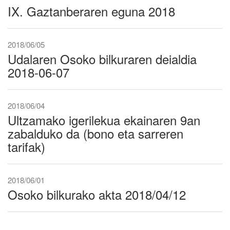
IX. Gaztanberaren eguna 2018
2018/06/05
Udalaren Osoko bilkuraren deialdia
2018-06-07
2018/06/04
Ultzamako igerilekua ekainaren 9an
zabalduko da (bono eta sarreren
tarifak)
2018/06/01
Osoko bilkurako akta 2018/04/12