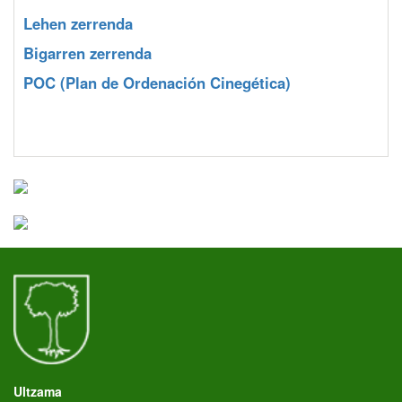
Lehen zerrenda
Bigarren zerrenda
POC
(Plan de Ordenación Cinegética)
Ultzama