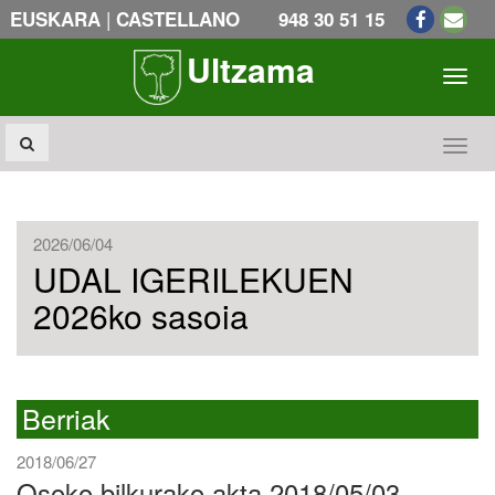
|
EUSKARA
CASTELLANO
948 30 51 15
Ultzama
Toogl
Toogl
2026/06/04
UDAL IGERILEKUEN
2026ko sasoia
Berriak
2018/06/27
Osoko bilkurako akta 2018/05/03