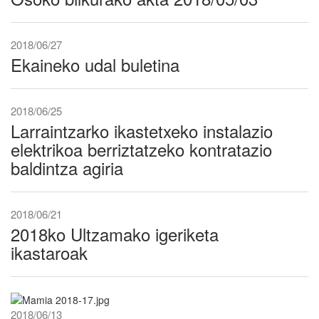
2018/06/27
Ekaineko udal buletina
2018/06/25
Larraintzarko ikastetxeko instalazio
elektrikoa berriztatzeko kontratazio
baldintza agiria
2018/06/21
2018ko Ultzamako igeriketa
ikastaroak
2018/06/13