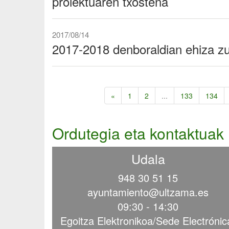
proiektuaren txostena
2017/08/14
2017-2018 denboraldian ehiza z
«
1
2
...
133
134
Ordutegia eta kontaktuak
Udala
948 30 51 15
ayuntamiento@ultzama.es
09:30 - 14:30
Egoitza Elektronikoa/Sede Electrónic