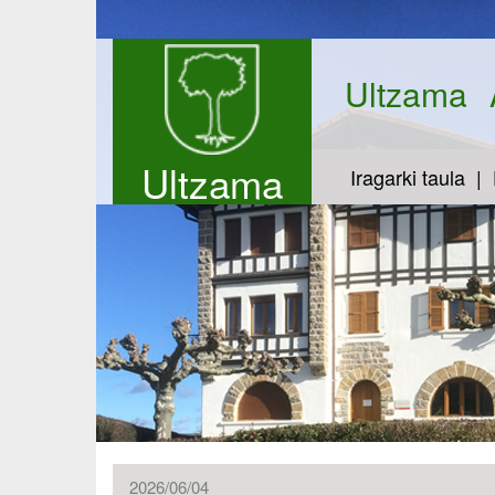
Ultzama
Ultzama
Iragarki taula
2026/06/04