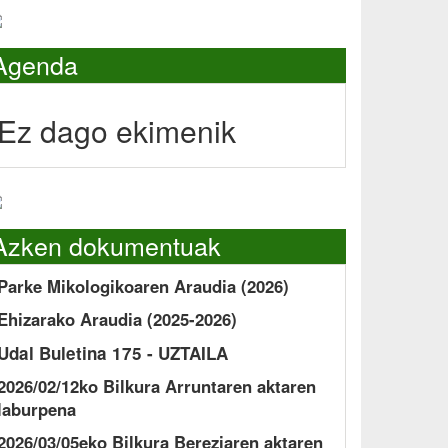
Agenda
Ez dago ekimenik
Azken dokumentuak
Parke Mikologikoaren Araudia (2026)
Ehizarako Araudia (2025-2026)
Udal Buletina 175 - UZTAILA
2026/02/12ko Bilkura Arruntaren aktaren
laburpena
2026/03/05eko Bilkura Bereziaren aktaren