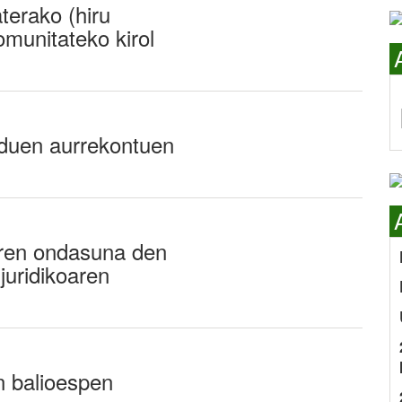
terako (hiru
munitateko kirol
 duen aurrekontuen
aren ondasuna den
 juridikoaren
n balioespen