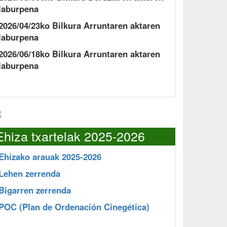
laburpena
2026/04/23ko Bilkura Arruntaren aktaren
laburpena
2026/06/18ko Bilkura Arruntaren aktaren
laburpena
Ehiza txartelak 2025-2026
Ehizako arauak 2025-2026
Lehen zerrenda
Bigarren zerrenda
POC
(Plan de Ordenación Cinegética)