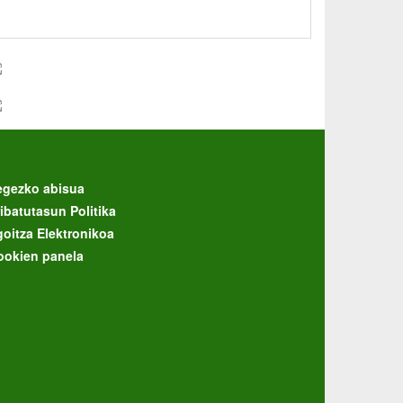
egezko abisua
ibatutasun Politika
goitza Elektronikoa
ookien panela