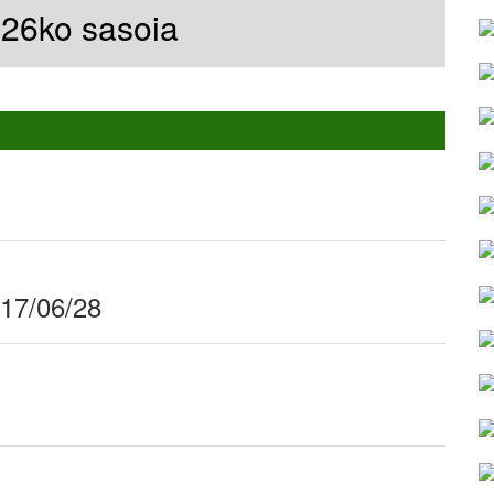
6ko sasoia
017/06/28
1