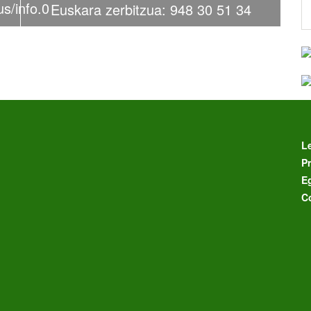
us/info.0
Euskara zerbitzua: 948 30 51 34
L
Pr
E
C