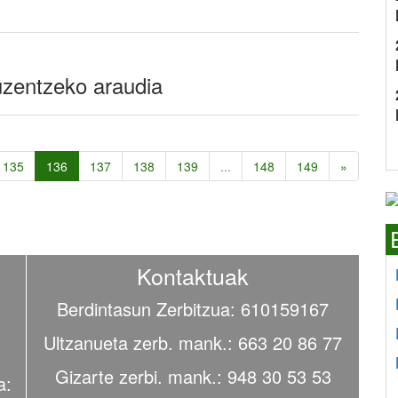
uzentzeko araudia
135
136
137
138
139
...
148
149
»
Kontaktuak
Berdintasun Zerbitzua: 610159167
Ultzanueta zerb. mank.: 663 20 86 77
Gizarte zerbi. mank.: 948 30 53 53
a: