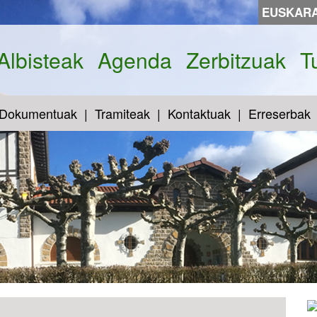
EUSKAR
Albisteak
Agenda
Zerbitzuak
T
Dokumentuak
Tramiteak
Kontaktuak
Erreserbak