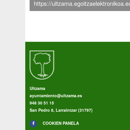
https://ultzama.egoitzaelektronikoa.e
Ultzama
ayuntamiento@ultzama.es
948 30 51 15
San Pedro 8, Larraintzar (31797)
COOKIEN PANELA