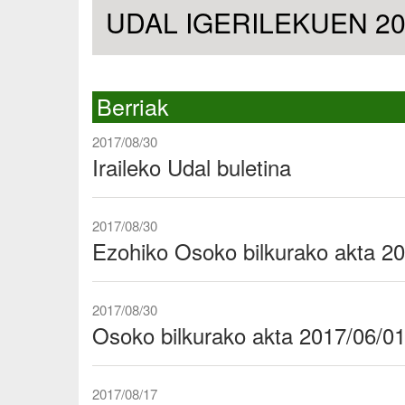
UDAL IGERILEKUEN 202
Berriak
2017/08/30
Iraileko Udal buletina
2017/08/30
Ezohiko Osoko bilkurako akta 2
2017/08/30
Osoko bilkurako akta 2017/06/0
2017/08/17