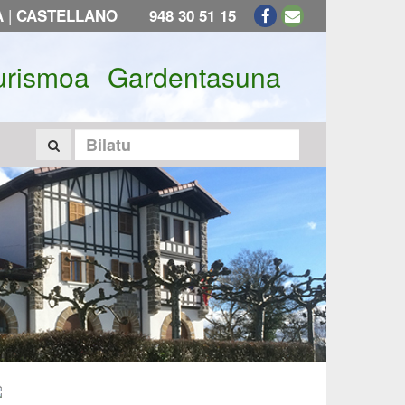
|
A
CASTELLANO
948 30 51 15
urismoa
Gardentasuna