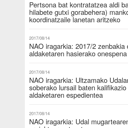
Pertsona bat kontratatzea aldi ba
hilabete gutxi gorabehera) manko
koordinatzaile lanetan aritzeko
2017/08/14
NAO iragarkia: 2017/2 zenbakia
aldaketaren hasierako onespena
2017/08/14
NAO iragarkia: Ultzamako Udal
soberako lursail baten kalifikazio
aldaketaren espedientea
2017/08/14
NAO iragarkia: Udal mugarteare